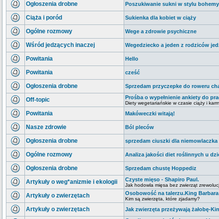
Ogłoszenia drobne
Poszukiwanie sukni w stylu bohemy
Ciąża i poród
Sukienka dla kobiet w ciąży
Ogólne rozmowy
Wege a zdrowie psychiczne
Wśród jedzących inaczej
Wegedziecko a jeden z rodziców je
Powitania
Hello
Powitania
cześć
Ogłoszenia drobne
Sprzedam przyczepke do roweru cha
Prośba o wypełnienie ankiety do prac
Off-topic
Diety wegetariańskie w czasie ciąży i karm
Powitania
Makóweczki witają!
Nasze zdrowie
Ból pleców
Ogłoszenia drobne
sprzedam ciuszki dla niemowlaczka
Ogólne rozmowy
Analiza jakości diet roślinnych u dzi
Ogłoszenia drobne
Sprzedam chustę Hoppediz
Czyste mięso - Shapiro Paul.
Artykuły o weg*anizmie i ekologii
Jak hodowla mięsa bez zwierząt zrewolucjo
Osobowość na talerzu.King Barbara 
Artykuły o zwierzętach
Kim są zwierzęta, które zjadamy?
Artykuły o zwierzętach
Jak zwierzęta przeżywają żałobę-Kin