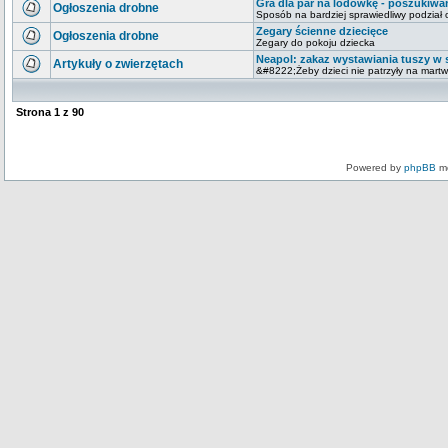
Gra dla par na lodówkę - poszukiwan
Ogłoszenia drobne
Sposób na bardziej sprawiedliwy podzia
Zegary ścienne dziecięce
Ogłoszenia drobne
Zegary do pokoju dziecka
Neapol: zakaz wystawiania tuszy w 
Artykuły o zwierzętach
&#8222;Żeby dzieci nie patrzyły na mart
Strona
1
z
90
Powered by
phpBB
mo