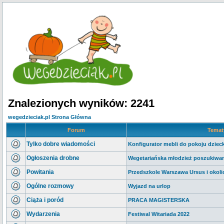
Znalezionych wyników: 2241
wegedzieciak.pl Strona Główna
Forum
Tema
Tylko dobre wiadomości
Konfigurator mebli do pokoju dziec
Ogłoszenia drobne
Wegetariańska młodzież poszukiwan
Powitania
Przedszkole Warszawa Ursus i okoli
Ogólne rozmowy
Wyjazd na urlop
Ciąża i poród
PRACA MAGISTERSKA
Wydarzenia
Festiwal Witariada 2022