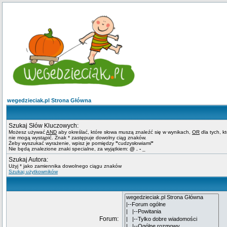
wegedzieciak.pl Strona Główna
Szukaj Słów Kluczowych:
Możesz używać
AND
aby określać, które słowa muszą znaleźć się w wynikach,
OR
dla tych, k
nie mogą wystąpić. Znak * zastępuje dowolny ciąg znaków.
Żeby wyszukać wyrażenie, wpisz je pomiędzy
"
cudzysłowiami
"
Nie będą znalezione znaki specialne, za wyjątkiem:
@ . - _
Szukaj Autora:
Użyj * jako zamiennika dowolnego ciągu znaków
Szukaj użytkowników
Forum: