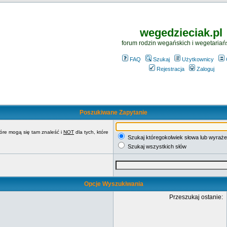
wegedzieciak.pl
forum rodzin wegańskich i wegetariań
FAQ
Szukaj
Użytkownicy
Rejestracja
Zaloguj
Poszukiwane Zapytanie
tóre mogą się tam znaleść i
NOT
dla tych, które
Szukaj któregokolwiek słowa lub wyraże
Szukaj wszystkich słów
Opcje Wyszukiwania
Przeszukaj ostanie: