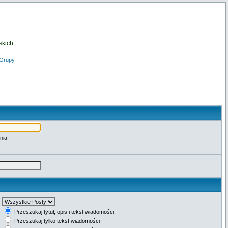
skich
Grupy
nia
Przeszukaj tytuł, opis i tekst wiadomości
Przeszukaj tylko tekst wiadomości