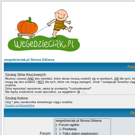
wegedzieciak.pl Strona Główna
Pos
Szukaj Słów Kluczowych:
Możesz używać
AND
aby określać, które słowa muszą znaleźć się w wynikach,
OR
dla tych, k
mogą się tam znaleść i
NOT
dla tych, które nie mogą wystąpić. Znak * zastępuje dowolny cią
znaków.
Żeby wyszukać wyrażenie, wpisz je pomiędzy
"
cudzysłowiami
"
Nie będą znalezione znaki specialne, za wyjątkiem:
@ . - _
Szukaj Autora:
Użyj * jako zamiennika dowolnego ciągu znaków
Szukaj użytkowników
Op
Forum: