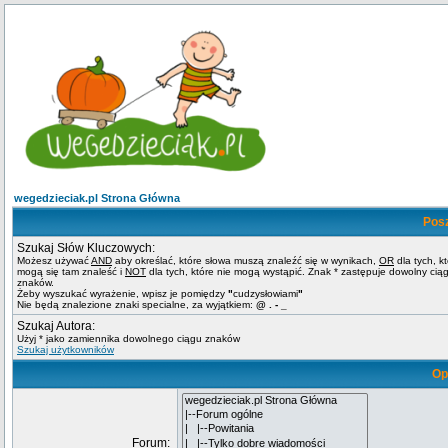
wegedzieciak.pl Strona Główna
Pos
Szukaj Słów Kluczowych:
Możesz używać
AND
aby określać, które słowa muszą znaleźć się w wynikach,
OR
dla tych, k
mogą się tam znaleść i
NOT
dla tych, które nie mogą wystąpić. Znak * zastępuje dowolny cią
znaków.
Żeby wyszukać wyrażenie, wpisz je pomiędzy
"
cudzysłowiami
"
Nie będą znalezione znaki specialne, za wyjątkiem:
@ . - _
Szukaj Autora:
Użyj * jako zamiennika dowolnego ciągu znaków
Szukaj użytkowników
Op
Forum: