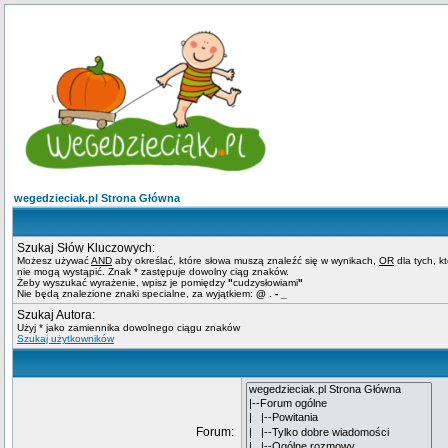
wegedzieciak.pl Strona Główna
Szukaj Słów Kluczowych:
Możesz używać
AND
aby określać, które słowa muszą znaleźć się w wynikach,
OR
dla tych, k
nie mogą wystąpić. Znak * zastępuje dowolny ciąg znaków.
Żeby wyszukać wyrażenie, wpisz je pomiędzy
"
cudzysłowiami
"
Nie będą znalezione znaki specialne, za wyjątkiem:
@ . - _
Szukaj Autora:
Użyj * jako zamiennika dowolnego ciągu znaków
Szukaj użytkowników
Forum: