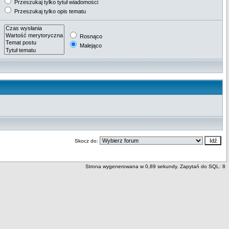
Przeszukaj tylko tytuł wiadomości
Przeszukaj tylko opis tematu
Rosnąco
Malejąco
Skocz do:
Strona wygenerowana w 0,89 sekundy. Zapytań do SQL: 8