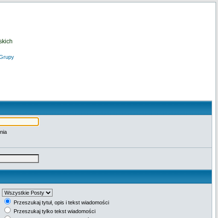
skich
Grupy
nia
Przeszukaj tytuł, opis i tekst wiadomości
Przeszukaj tylko tekst wiadomości