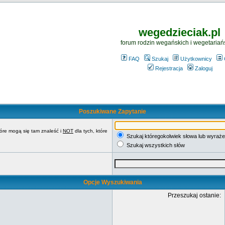
wegedzieciak.pl
forum rodzin wegańskich i wegetariań
FAQ
Szukaj
Użytkownicy
Rejestracja
Zaloguj
Poszukiwane Zapytanie
tóre mogą się tam znaleść i
NOT
dla tych, które
Szukaj któregokolwiek słowa lub wyraże
Szukaj wszystkich słów
Opcje Wyszukiwania
Przeszukaj ostanie: