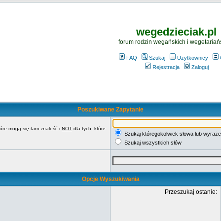
wegedzieciak.pl
forum rodzin wegańskich i wegetariań
FAQ
Szukaj
Użytkownicy
Rejestracja
Zaloguj
Poszukiwane Zapytanie
tóre mogą się tam znaleść i
NOT
dla tych, które
Szukaj któregokolwiek słowa lub wyraże
Szukaj wszystkich słów
Opcje Wyszukiwania
Przeszukaj ostanie: