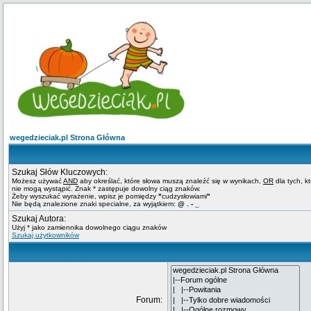
wegedzieciak.pl Strona Główna
Szukaj Słów Kluczowych:
Możesz używać
AND
aby określać, które słowa muszą znaleźć się w wynikach,
OR
dla tych, k
nie mogą wystąpić. Znak * zastępuje dowolny ciąg znaków.
Żeby wyszukać wyrażenie, wpisz je pomiędzy
"
cudzysłowiami
"
Nie będą znalezione znaki specialne, za wyjątkiem:
@ . - _
Szukaj Autora:
Użyj * jako zamiennika dowolnego ciągu znaków
Szukaj użytkowników
Forum: