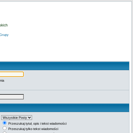
skich
Grupy
nia
Przeszukaj tytuł, opis i tekst wiadomości
Przeszukaj tylko tekst wiadomości