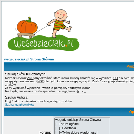
wegedzieciak.pl Strona Główna
Pos
Szukaj Słów Kluczowych:
Możesz używać
AND
aby określać, które słowa muszą znaleźć się w wynikach,
OR
dla tych, k
mogą się tam znaleść i
NOT
dla tych, które nie mogą wystąpić. Znak * zastępuje dowolny cią
znaków.
Żeby wyszukać wyrażenie, wpisz je pomiędzy
"
cudzysłowiami
"
Nie będą znalezione znaki specialne, za wyjątkiem:
@ . - _
Szukaj Autora:
Użyj * jako zamiennika dowolnego ciągu znaków
Szukaj użytkowników
Op
Forum: