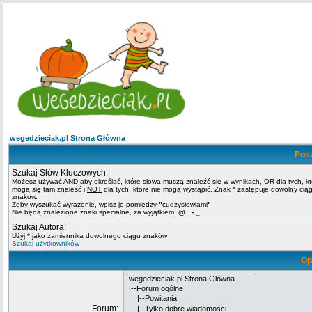
wegedzieciak.pl Strona Główna
Pos
Szukaj Słów Kluczowych:
Możesz używać
AND
aby określać, które słowa muszą znaleźć się w wynikach,
OR
dla tych, k
mogą się tam znaleść i
NOT
dla tych, które nie mogą wystąpić. Znak * zastępuje dowolny cią
znaków.
Żeby wyszukać wyrażenie, wpisz je pomiędzy
"
cudzysłowiami
"
Nie będą znalezione znaki specialne, za wyjątkiem:
@ . - _
Szukaj Autora:
Użyj * jako zamiennika dowolnego ciągu znaków
Szukaj użytkowników
Op
Forum: