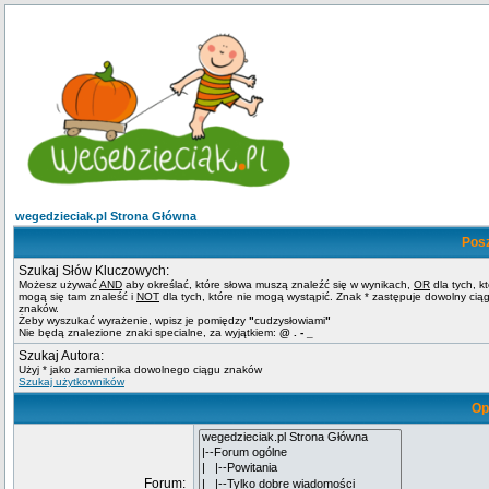
wegedzieciak.pl Strona Główna
Pos
Szukaj Słów Kluczowych:
Możesz używać
AND
aby określać, które słowa muszą znaleźć się w wynikach,
OR
dla tych, k
mogą się tam znaleść i
NOT
dla tych, które nie mogą wystąpić. Znak * zastępuje dowolny cią
znaków.
Żeby wyszukać wyrażenie, wpisz je pomiędzy
"
cudzysłowiami
"
Nie będą znalezione znaki specialne, za wyjątkiem:
@ . - _
Szukaj Autora:
Użyj * jako zamiennika dowolnego ciągu znaków
Szukaj użytkowników
Op
Forum: