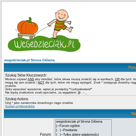
wegedzieciak.pl Strona Główna
Pos
Szukaj Słów Kluczowych:
Możesz używać
AND
aby określać, które słowa muszą znaleźć się w wynikach,
OR
dla tych, k
mogą się tam znaleść i
NOT
dla tych, które nie mogą wystąpić. Znak * zastępuje dowolny cią
znaków.
Żeby wyszukać wyrażenie, wpisz je pomiędzy
"
cudzysłowiami
"
Nie będą znalezione znaki specialne, za wyjątkiem:
@ . - _
Szukaj Autora:
Użyj * jako zamiennika dowolnego ciągu znaków
Szukaj użytkowników
Op
Forum: