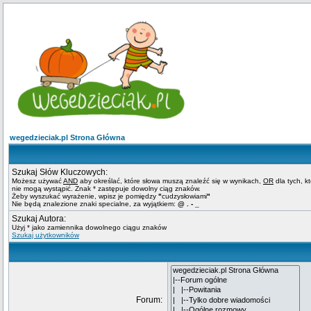
wegedzieciak.pl Strona Główna
Szukaj Słów Kluczowych:
Możesz używać
AND
aby określać, które słowa muszą znaleźć się w wynikach,
OR
dla tych, k
nie mogą wystąpić. Znak * zastępuje dowolny ciąg znaków.
Żeby wyszukać wyrażenie, wpisz je pomiędzy
"
cudzysłowiami
"
Nie będą znalezione znaki specialne, za wyjątkiem:
@ . - _
Szukaj Autora:
Użyj * jako zamiennika dowolnego ciągu znaków
Szukaj użytkowników
Forum: