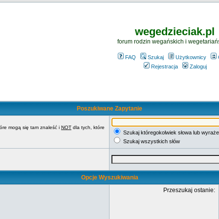
wegedzieciak.pl
forum rodzin wegańskich i wegetariań
FAQ
Szukaj
Użytkownicy
Rejestracja
Zaloguj
Poszukiwane Zapytanie
tóre mogą się tam znaleść i
NOT
dla tych, które
Szukaj któregokolwiek słowa lub wyraże
Szukaj wszystkich słów
Opcje Wyszukiwania
Przeszukaj ostanie: