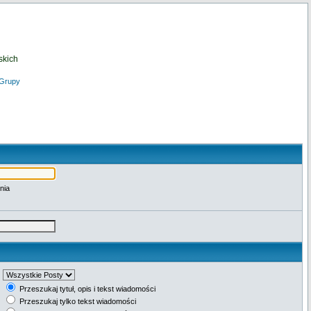
skich
Grupy
nia
Przeszukaj tytuł, opis i tekst wiadomości
Przeszukaj tylko tekst wiadomości