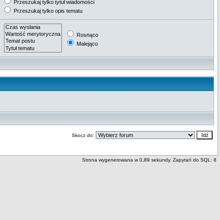
Przeszukaj tylko tytuł wiadomości
Przeszukaj tylko opis tematu
Rosnąco
Malejąco
Skocz do:
Strona wygenerowana w 0,89 sekundy. Zapytań do SQL: 8