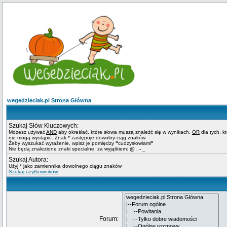
wegedzieciak.pl Strona Główna
Szukaj Słów Kluczowych:
Możesz używać
AND
aby określać, które słowa muszą znaleźć się w wynikach,
OR
dla tych, k
nie mogą wystąpić. Znak * zastępuje dowolny ciąg znaków.
Żeby wyszukać wyrażenie, wpisz je pomiędzy
"
cudzysłowiami
"
Nie będą znalezione znaki specialne, za wyjątkiem:
@ . - _
Szukaj Autora:
Użyj * jako zamiennika dowolnego ciągu znaków
Szukaj użytkowników
Forum: