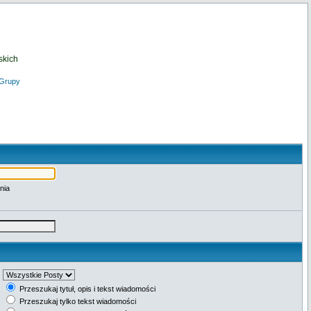
skich
Grupy
nia
Przeszukaj tytuł, opis i tekst wiadomości
Przeszukaj tylko tekst wiadomości