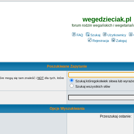
wegedzieciak.pl
forum rodzin wegańskich i wegetariań
FAQ
Szukaj
Użytkownicy
Rejestracja
Zaloguj
Poszukiwane Zapytanie
tóre mogą się tam znaleść i
NOT
dla tych, które
Szukaj któregokolwiek słowa lub wyraże
Szukaj wszystkich słów
Opcje Wyszukiwania
Przeszukaj ostanie: