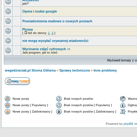
Antywirus
jaki?
Opera i ruskie google
Powiadomienia mailowe o nowych postach
Picasa
[
Idź do strony:
1
,
2
]
nie mogę wysyłać orywatnej wiadomości
Wycinanie zdjęć cyfrowych :>
Jaki program, jak to robić
Wyświetl tematy z o
wegedzieciak.pl Strona Główna
»
Sprawy techniczne
»
Inne problemy
Nowe posty
Brak nowych postów
Ważne
Nowe posty [ Popularny ]
Brak nowych postów [ Popularny ]
Ogłos
Nowe posty [ Zablokowany ]
Brak nowych postów [ Zablokowany ]
Przykl
Powered by
phpBB
mo