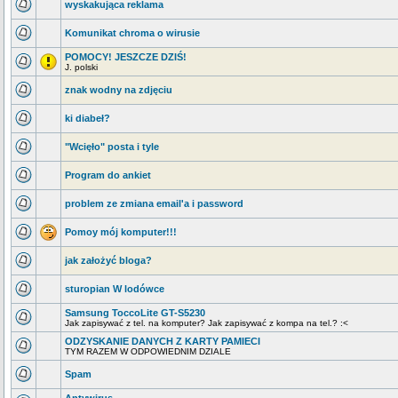
wyskakująca reklama
Komunikat chroma o wirusie
POMOCY! JESZCZE DZIŚ!
J. polski
znak wodny na zdjęciu
ki diabeł?
"Wcięło" posta i tyle
Program do ankiet
problem ze zmiana email'a i password
Pomoy mój komputer!!!
jak założyć bloga?
sturopian W lodówce
Samsung ToccoLite GT-S5230
Jak zapisywać z tel. na komputer? Jak zapisywać z kompa na tel.? :<
ODZYSKANIE DANYCH Z KARTY PAMIECI
TYM RAZEM W ODPOWIEDNIM DZIALE
Spam