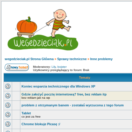
wegedzieciak.pl Strona Główna
»
Sprawy techniczne
»
Inne problemy
Moderatorzy:
Lily
,
bojster
Użytkownicy przeglądający to forum: Brak
Tematy
Koniec wsparcia technicznego dla Windows XP
Gdzie założyć pocztę internetową? free, bez reklam itp
bez reklam jak na wp
problem z otrzymanym banem - zostałaś wyrzucona z tego forum
Tablet
co jest za free
Chrome blokuje Picasę :/