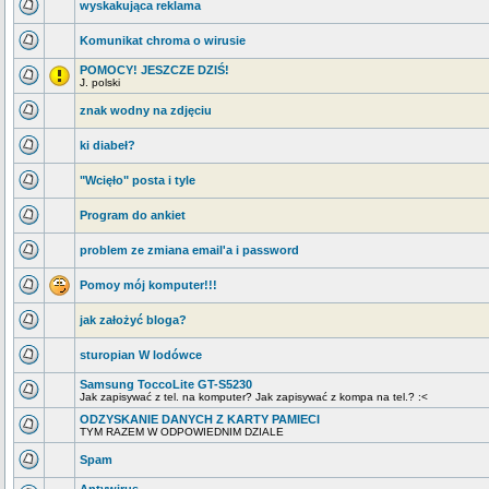
wyskakująca reklama
Komunikat chroma o wirusie
POMOCY! JESZCZE DZIŚ!
J. polski
znak wodny na zdjęciu
ki diabeł?
"Wcięło" posta i tyle
Program do ankiet
problem ze zmiana email'a i password
Pomoy mój komputer!!!
jak założyć bloga?
sturopian W lodówce
Samsung ToccoLite GT-S5230
Jak zapisywać z tel. na komputer? Jak zapisywać z kompa na tel.? :<
ODZYSKANIE DANYCH Z KARTY PAMIECI
TYM RAZEM W ODPOWIEDNIM DZIALE
Spam