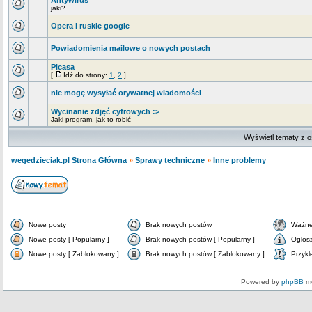
Antywirus
jaki?
Opera i ruskie google
Powiadomienia mailowe o nowych postach
Picasa
[
Idź do strony:
1
,
2
]
nie mogę wysyłać orywatnej wiadomości
Wycinanie zdjęć cyfrowych :>
Jaki program, jak to robić
Wyświetl tematy z o
wegedzieciak.pl Strona Główna
»
Sprawy techniczne
»
Inne problemy
Nowe posty
Brak nowych postów
Ważne
Nowe posty [ Popularny ]
Brak nowych postów [ Popularny ]
Ogłos
Nowe posty [ Zablokowany ]
Brak nowych postów [ Zablokowany ]
Przykl
Powered by
phpBB
mo