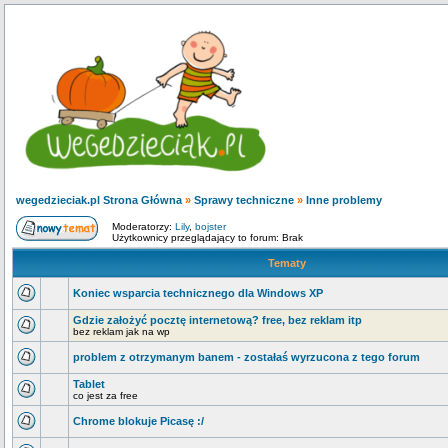
wegedzieciak.pl Strona Główna
»
Sprawy techniczne
»
Inne problemy
Moderatorzy:
Lily
,
bojster
Użytkownicy przeglądający to forum: Brak
Tematy
Koniec wsparcia technicznego dla Windows XP
Gdzie założyć pocztę internetową? free, bez reklam itp
bez reklam jak na wp
problem z otrzymanym banem - zostałaś wyrzucona z tego forum
Tablet
co jest za free
Chrome blokuje Picasę :/