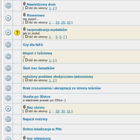
Nawiedzony dom
[
Idź do strony:
1
,
2
]
Rowerowo
sto pytań...
[
Idź do strony:
1
...
28
,
29
,
30
]
racjonalizacja wydatków
jak to zrobić
[
Idź do strony:
1
...
5
,
6
,
7
]
Gry dla NAS
kłopot z teściową
:(
[
Idź do strony:
1
,
2
]
Ślub bez świadków
rodzinny problem słodyczowo-jedzeniowy
[
Idź do strony:
1
,
2
]
Brak zrozumienia i akceptacji ze strony teściów
Studia po 30stce
a właściwie prawie po 35tce ;)
Bez chrztu
[
Idź do strony:
1
...
29
,
30
,
31
]
Najazd rodziny
Dobra lokalizacja w Pile
bez telewizora