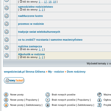
[
Idź do strony:
1
...
17
,
18
,
19
]
samodzielne rodzicielstwo
[
Idź do strony:
1
,
2
]
nadtłuczone lustro
przemoc w rodzinie
tradycje swiat wielokulturowych
co tu zrobić? rozstania i samotne macierzyństwo
rodzina zastepcza
[
Idź do strony:
1
,
2
]
Alkoholik w rodzinie
[
Idź do strony:
1
,
2
]
Wyświetl tematy z o
wegedzieciak.pl Strona Główna
»
My - rodzice
»
Dom rodzinny
Nowe posty
Brak nowych postów
Ważne
Nowe posty [ Popularny ]
Brak nowych postów [ Popularny ]
Ogłos
Nowe posty [ Zablokowany ]
Brak nowych postów [ Zablokowany ]
Przykl