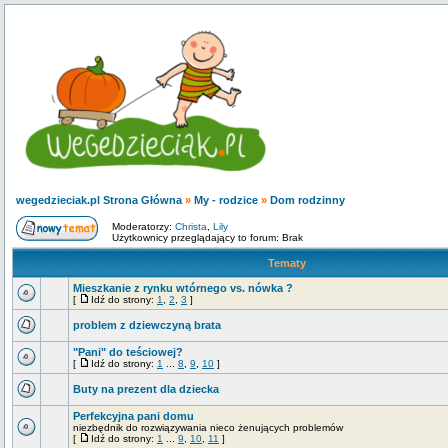
wegedzieciak.pl Strona Główna
»
My - rodzice
»
Dom rodzinny
Moderatorzy:
Christa
,
Lily
Użytkownicy przeglądający to forum: Brak
Tematy
Mieszkanie z rynku wtórnego vs. nówka ?
[
Idź do strony:
1
,
2
,
3
]
problem z dziewczyną brata
"Pani" do teściowej?
[
Idź do strony:
1
...
8
,
9
,
10
]
Buty na prezent dla dziecka
Perfekcyjna pani domu
niezbędnik do rozwiązywania nieco żenujących problemów
[
Idź do strony:
1
...
9
,
10
,
11
]