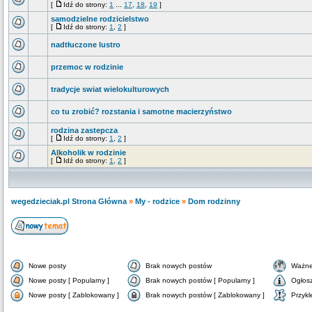
[
Idź do strony:
1
...
17
,
18
,
19
]
samodzielne rodzicielstwo
[
Idź do strony:
1
,
2
]
nadtłuczone lustro
przemoc w rodzinie
tradycje swiat wielokulturowych
co tu zrobić? rozstania i samotne macierzyństwo
rodzina zastepcza
[
Idź do strony:
1
,
2
]
Alkoholik w rodzinie
[
Idź do strony:
1
,
2
]
wegedzieciak.pl Strona Główna
»
My - rodzice
»
Dom rodzinny
Nowe posty
Brak nowych postów
Ważne
Nowe posty [ Popularny ]
Brak nowych postów [ Popularny ]
Ogłos
Nowe posty [ Zablokowany ]
Brak nowych postów [ Zablokowany ]
Przykl