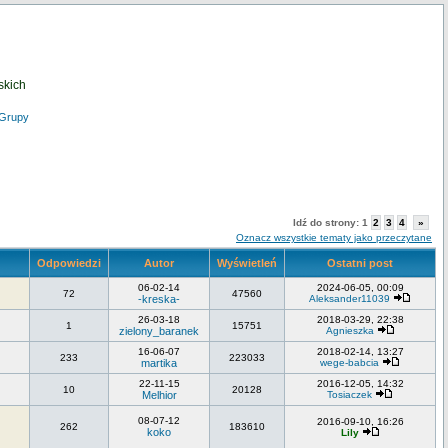
skich
Grupy
Idź do strony:
1
2
3
4
»
Oznacz wszystkie tematy jako przeczytane
Odpowiedzi
Autor
Wyświetleń
Ostatni post
06-02-14
2024-06-05, 00:09
72
47560
-kreska-
Aleksander11039
26-03-18
2018-03-29, 22:38
1
15751
zielony_baranek
Agnieszka
16-06-07
2018-02-14, 13:27
233
223033
martika
wege-babcia
22-11-15
2016-12-05, 14:32
10
20128
Melhior
Tosiaczek
08-07-12
2016-09-10, 16:26
262
183610
koko
Lily