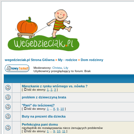
wegedzieciak.pl Strona Główna
»
My - rodzice
»
Dom rodzinny
Moderatorzy:
Christa
,
Lily
Użytkownicy przeglądający to forum: Brak
Mieszkanie z rynku wtórnego vs. nówka ?
[
Idź do strony:
1
,
2
,
3
]
problem z dziewczyną brata
"Pani" do teściowej?
[
Idź do strony:
1
...
8
,
9
,
10
]
Buty na prezent dla dziecka
Perfekcyjna pani domu
niezbędnik do rozwiązywania nieco żenujących problemów
[
Idź do strony:
1
...
9
,
10
,
11
]