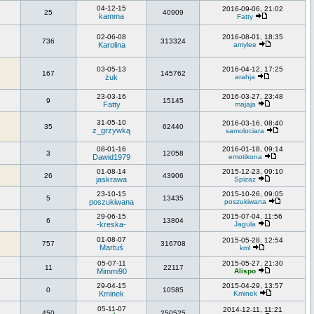
04-12-15
2016-09-06, 21:02
25
40909
kamma
Fatty
02-06-08
2016-08-01, 18:35
736
313324
Karolina
amylee
03-05-13
2016-04-12, 17:25
167
145762
żuk
arahja
23-03-16
2016-03-27, 23:48
9
15145
Fatty
majaja
31-05-10
2016-03-16, 08:40
35
62440
z_grzywką
samolociara
08-01-16
2016-01-18, 09:14
3
12058
Dawid1979
emotikona
01-08-14
2015-12-23, 09:10
26
43906
jaskrawa
Spizaz
23-10-15
2015-10-26, 09:05
5
13435
poszukiwana
poszukiwana
29-06-15
2015-07-04, 11:56
6
13804
-kreska-
Jagula
01-08-07
2015-05-28, 12:54
757
316708
Martuś
kml
05-07-11
2015-05-27, 21:30
11
22117
Mimmi90
Alispo
29-04-15
2015-04-29, 13:57
0
10585
Kminek
Kminek
05-11-07
2014-12-11, 11:21
450
250525