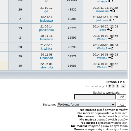
ań
strzyga
21-10-12
2014-11-21, 00:20
26
48532
go.
lamialuna
10-11-14
2014-11-11, 08:28
2
12388
jaskrawa
jaskrawa
21-09-14
2014-10-26, 22:08
23
25270
panikanka
Temid
10-01-14
2014-10-08, 09:56
2
12595
lamialuna
Werka2
21-03-13
2014-10-08, 09:54
20
23293
krwinka
Werka2
26-11-08
2014-10-08, 09:53
30
51571
Channah
Werka2
22-05-08
2014-10-08, 09:52
46
68056
stokrotki
Werka2
Strona
1
z
4
Idź do strony:
1
2
3
4
»
Szukaj w tym dziale:
Skocz do:
Nie możesz
pisać nowych tematów
Nie możesz
odpowiadać w tematach
Nie możesz
zmieniać swoich postów
Nie możesz
usuwać swoich postów
Nie możesz
głosować w ankietach
Nie możesz
załączać plików na tym forum
Możesz
ściągać załączniki na tym forum