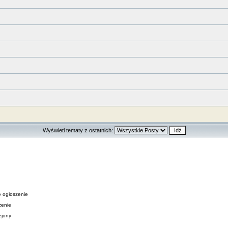
Wyświetl tematy z ostatnich:
 ogłoszenie
zenie
ejony