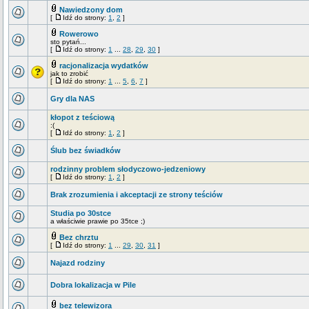
Nawiedzony dom
[
Idź do strony:
1
,
2
]
Rowerowo
sto pytań...
[
Idź do strony:
1
...
28
,
29
,
30
]
racjonalizacja wydatków
jak to zrobić
[
Idź do strony:
1
...
5
,
6
,
7
]
Gry dla NAS
kłopot z teściową
:(
[
Idź do strony:
1
,
2
]
Ślub bez świadków
rodzinny problem słodyczowo-jedzeniowy
[
Idź do strony:
1
,
2
]
Brak zrozumienia i akceptacji ze strony teściów
Studia po 30stce
a właściwie prawie po 35tce ;)
Bez chrztu
[
Idź do strony:
1
...
29
,
30
,
31
]
Najazd rodziny
Dobra lokalizacja w Pile
bez telewizora