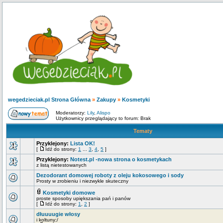
wegedzieciak.pl Strona Główna
»
Zakupy
»
Kosmetyki
Moderatorzy:
Lily
,
Alispo
Użytkownicy przeglądający to forum: Brak
Tematy
Przyklejony:
Lista OK!
[
Idź do strony:
1
...
3
,
4
,
5
]
Przyklejony:
Notest.pl -nowa strona o kosmetykach
z listą nietestowanych
Dezodorant domowej roboty z oleju kokosowego i sody
Prosty w zrobieniu i niezwykle skuteczny
Kosmetyki domowe
proste sposoby upiększania pań i panów
[
Idź do strony:
1
,
2
]
dłuuuugie włosy
i koltuny;/