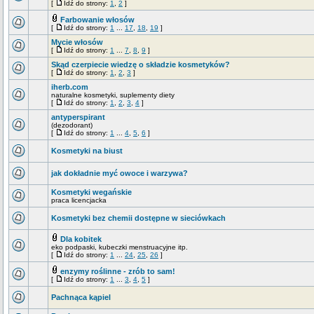
[
Idź do strony:
1
,
2
]
Farbowanie włosów
[
Idź do strony:
1
...
17
,
18
,
19
]
Mycie włosów
[
Idź do strony:
1
...
7
,
8
,
9
]
Skąd czerpiecie wiedzę o składzie kosmetyków?
[
Idź do strony:
1
,
2
,
3
]
iherb.com
naturalne kosmetyki, suplementy diety
[
Idź do strony:
1
,
2
,
3
,
4
]
antyperspirant
(dezodorant)
[
Idź do strony:
1
...
4
,
5
,
6
]
Kosmetyki na biust
jak dokładnie myć owoce i warzywa?
Kosmetyki wegańskie
praca licencjacka
Kosmetyki bez chemii dostępne w sieciówkach
Dla kobitek
eko podpaski, kubeczki menstruacyjne itp.
[
Idź do strony:
1
...
24
,
25
,
26
]
enzymy roślinne - zrób to sam!
[
Idź do strony:
1
...
3
,
4
,
5
]
Pachnąca kąpiel