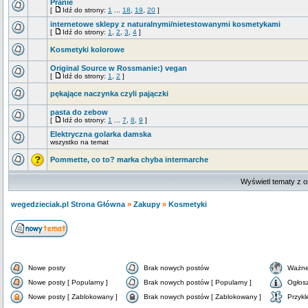
Pranie
[
Idź do strony:
1
...
18
,
19
,
20
]
internetowe sklepy z naturalnymi/nietestowanymi kosmetykami
[
Idź do strony:
1
,
2
,
3
,
4
]
Kosmetyki kolorowe
Original Source w Rossmanie:) vegan
[
Idź do strony:
1
,
2
]
pękające naczynka czyli pajączki
pasta do zebow
[
Idź do strony:
1
...
7
,
8
,
9
]
Elektryczna golarka damska
wszystko na temat
Pommette, co to? marka chyba intermarche
Wyświetl tematy z o
wegedzieciak.pl Strona Główna
»
Zakupy
»
Kosmetyki
Nowe posty
Brak nowych postów
Ważne
Nowe posty [ Popularny ]
Brak nowych postów [ Popularny ]
Ogłos
Nowe posty [ Zablokowany ]
Brak nowych postów [ Zablokowany ]
Przykl