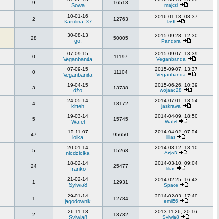
9
16513
Sowa
majczi
10-01-16
2016-01-13, 08:37
2
12763
Karolina_87
kofi
30-08-13
2015-09-28, 12:30
28
50005
go.
Pandora
07-09-15
2015-09-07, 13:39
0
11197
Veganbanda
Veganbanda
07-09-15
2015-09-07, 13:37
0
11104
Veganbanda
Veganbanda
19-04-15
2015-06-26, 10:39
3
13738
dżo
wojaaq28
24-05-14
2014-07-01, 13:54
4
18172
kitteh
jaskrawa
19-03-14
2014-04-09, 18:50
5
15745
Wafel
Wafel
15-11-07
2014-04-02, 07:54
47
95650
loika
lilias
20-01-14
2014-03-12, 13:10
5
15268
niedzielka
AzjaB
18-02-14
2014-03-10, 09:04
24
25477
franko
lilias
21-02-14
2014-02-25, 16:43
1
12931
Sylwia8
Space
29-01-14
2014-02-03, 17:40
1
12784
jagodownik
emil56
26-11-13
2013-11-26, 20:16
2
13732
Sylwia8
Sylwia8