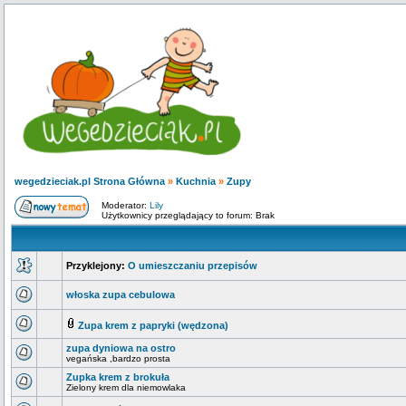
wegedzieciak.pl Strona Główna
»
Kuchnia
»
Zupy
Moderator:
Lily
Użytkownicy przeglądający to forum: Brak
Przyklejony:
O umieszczaniu przepisów
włoska zupa cebulowa
Zupa krem z papryki (wędzona)
zupa dyniowa na ostro
vegańska ,bardzo prosta
Zupka krem z brokuła
Zielony krem dla niemowlaka