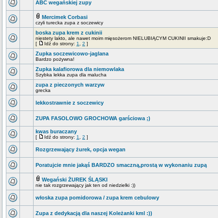
ABC wegańskiej zupy
Mercimek Corbasi
czyli turecka zupa z soczewicy
boska zupa krem z cukinii
niestety lakto, ale nawet moim mięsożerom NIELUBIĄCYM CUKINII smakuje:D
[
Idź do strony:
1
,
2
]
Zupka soczewicowo-jaglana
Bardzo pożywna!
Zupka kalafiorowa dla niemowlaka
Szybka lekka zupa dla malucha
zupa z pieczonych warzyw
grecka
lekkostrawnie z soczewicy
ZUPA FASOLOWO GROCHOWA garściowa ;)
kwas buraczany
[
Idź do strony:
1
,
2
]
Rozgrzewający żurek, opcja wegan
Poratujcie mnie jakąś BARDZO smaczną,prostą w wykonaniu zupą
Wegański ŻUREK ŚLĄSKI
nie tak rozgrzewający jak ten od niedzielki :))
włoska zupa pomidorowa / zupa krem cebulowy
Zupa z dedykacją dla naszej Koleżanki kml :))