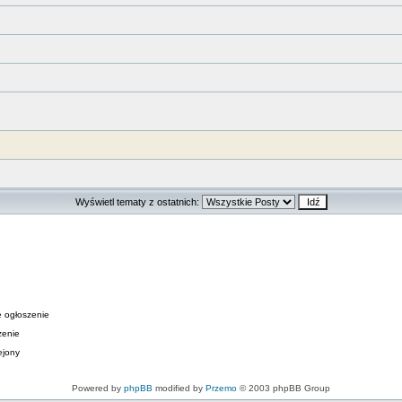
Wyświetl tematy z ostatnich:
 ogłoszenie
zenie
ejony
Powered by
phpBB
modified by
Przemo
© 2003 phpBB Group