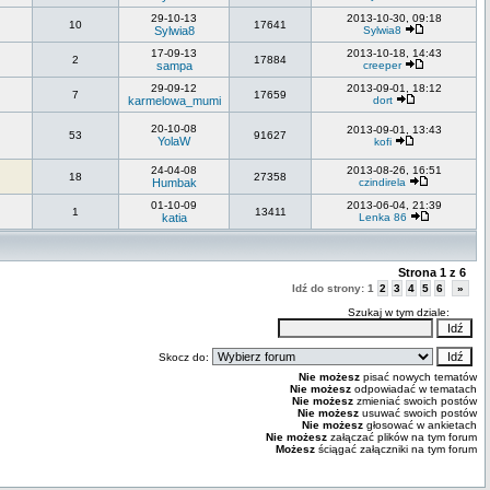
29-10-13
2013-10-30, 09:18
10
17641
Sylwia8
Sylwia8
17-09-13
2013-10-18, 14:43
2
17884
sampa
creeper
29-09-12
2013-09-01, 18:12
7
17659
karmelowa_mumi
dort
20-10-08
2013-09-01, 13:43
53
91627
YolaW
kofi
24-04-08
2013-08-26, 16:51
18
27358
Humbak
czindirela
01-10-09
2013-06-04, 21:39
1
13411
katia
Lenka 86
Strona
1
z
6
Idź do strony:
1
2
3
4
5
6
»
Szukaj w tym dziale:
Skocz do:
Nie możesz
pisać nowych tematów
Nie możesz
odpowiadać w tematach
Nie możesz
zmieniać swoich postów
Nie możesz
usuwać swoich postów
Nie możesz
głosować w ankietach
Nie możesz
załączać plików na tym forum
Możesz
ściągać załączniki na tym forum