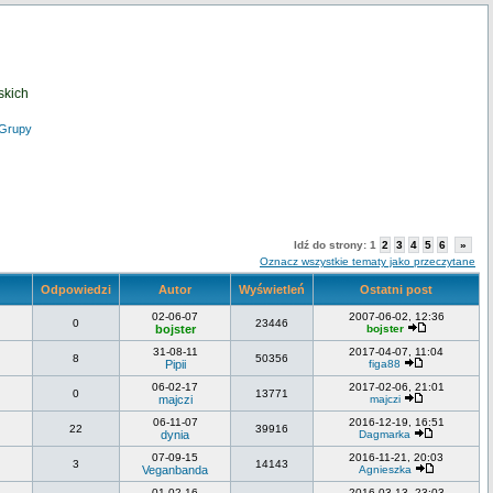
skich
Grupy
Idź do strony:
1
2
3
4
5
6
»
Oznacz wszystkie tematy jako przeczytane
Odpowiedzi
Autor
Wyświetleń
Ostatni post
02-06-07
2007-06-02, 12:36
0
23446
bojster
bojster
31-08-11
2017-04-07, 11:04
8
50356
Pipii
figa88
06-02-17
2017-02-06, 21:01
0
13771
majczi
majczi
06-11-07
2016-12-19, 16:51
22
39916
dynia
Dagmarka
07-09-15
2016-11-21, 20:03
3
14143
Veganbanda
Agnieszka
01-02-16
2016-03-13, 23:03