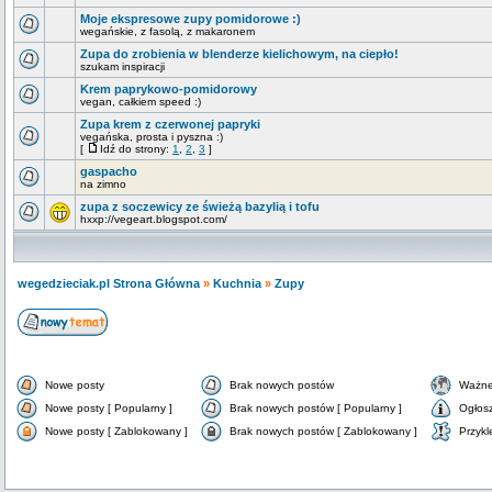
Moje ekspresowe zupy pomidorowe :)
wegańskie, z fasolą, z makaronem
Zupa do zrobienia w blenderze kielichowym, na ciepło!
szukam inspiracji
Krem paprykowo-pomidorowy
vegan, całkiem speed :)
Zupa krem z czerwonej papryki
vegańska, prosta i pyszna :)
[
Idź do strony:
1
,
2
,
3
]
gaspacho
na zimno
zupa z soczewicy ze świeżą bazylią i tofu
hxxp://vegeart.blogspot.com/
wegedzieciak.pl Strona Główna
»
Kuchnia
»
Zupy
Nowe posty
Brak nowych postów
Ważne
Nowe posty [ Popularny ]
Brak nowych postów [ Popularny ]
Ogłos
Nowe posty [ Zablokowany ]
Brak nowych postów [ Zablokowany ]
Przykl