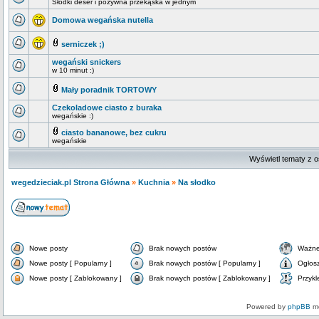
Słodki deser i pożywna przekąska w jednym
Domowa wegańska nutella
serniczek ;)
wegański snickers
w 10 minut :)
Mały poradnik TORTOWY
Czekoladowe ciasto z buraka
wegańskie :)
ciasto bananowe, bez cukru
wegańskie
Wyświetl tematy z o
wegedzieciak.pl Strona Główna
»
Kuchnia
»
Na słodko
Nowe posty
Brak nowych postów
Ważne
Nowe posty [ Popularny ]
Brak nowych postów [ Popularny ]
Ogłos
Nowe posty [ Zablokowany ]
Brak nowych postów [ Zablokowany ]
Przykl
Powered by
phpBB
mo