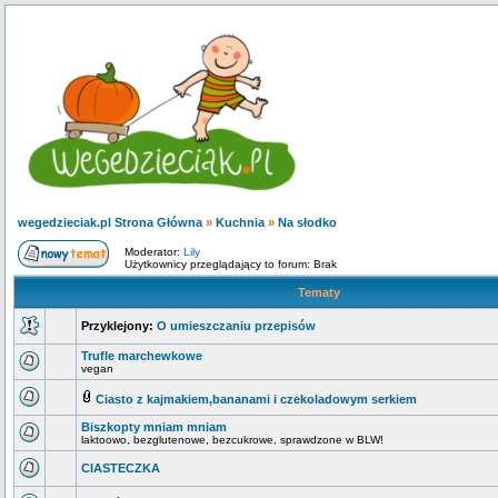
wegedzieciak.pl Strona Główna
»
Kuchnia
»
Na słodko
Moderator:
Lily
Użytkownicy przeglądający to forum: Brak
Tematy
Przyklejony:
O umieszczaniu przepisów
Trufle marchewkowe
vegan
Ciasto z kajmakiem,bananami i czekoladowym serkiem
Biszkopty mniam mniam
laktoowo, bezglutenowe, bezcukrowe, sprawdzone w BLW!
CIASTECZKA