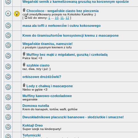
Wegański sernik z karmelizowaną gruszką na korzennym spodzie
Chocoloco - wegańskie ciasto bez pieczenia
czyli zmodyfikowany przepis na Kokoloko Karoliny ;)
[
Idź do strony:
1
...
10
,
11
,
12
]
masa ala toffi z nerkowców i cukru kokosowego
Krem do tiramisu/tortów konsystencji kremu z mascarpone
Wegańskie tiramisu, nareszcie!
z prostym i pysznym kremem z tofu
Muffiny bez mąki z migdałami, guszką i czekoladą
Palce lizać <3
szybkie ciasto
raz, dwa, trzy i już :)
orkiszowe drożdżówki?
Lody z chałwą i mascarpone
Niebo w gębie <3
Muffiny kawowo-czekoladowe
weganskie
Domowa nutella
Krem do kanapek, tortów, wafli, gofrów
Dwuskładnikowe placuszki bananowe - słodziutkie i smaczne!
Koktajl Oreo
Super szejk na kinderparty!
Tofurniczki