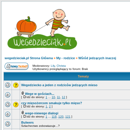
wegedzieciak.pl Strona Główna
»
My - rodzice
»
Wśród jedzących inaczej
Moderatorzy:
Lily
,
Christa
Użytkownicy przeglądający to forum: Brak
Tematy
Wegedziecko a jeden z rodziców jedzących mieso
Wege w gościach...
[
Idź do strony:
1
...
10
,
11
,
12
]
czy mięsożercom smakuje tylko mięso?
[
Idź do strony:
1
,
2
]
wege-niewege dialogi
[
Idź do strony:
1
...
119
,
120
,
121
]
Bulwers
Szlachectwo zobowiazuje...?