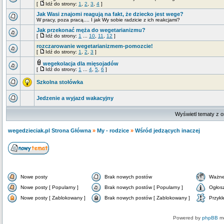
[
Idź do strony:
1
,
2
,
3
,
4
]
Jak Wasi znajomi reagują na fakt, że dziecko jest wege?
W pracy, poza pracą.... I jak Wy sobie radzicie z ich reakcjami?
Jak przekonać męża do wegetarianizmu?
[
Idź do strony:
1
...
10
,
11
,
12
]
rozczarowanie wegetarianizmem-pomozcie!
[
Idź do strony:
1
,
2
,
3
]
wegekolacja dla mięsojadów
[
Idź do strony:
1
...
4
,
5
,
6
]
Szkolna stołówka
Jedzenie a wyjazd wakacyjny
Wyświetl tematy z o
wegedzieciak.pl Strona Główna
»
My - rodzice
»
Wśród jedzących inaczej
Nowe posty
Brak nowych postów
Ważne
Nowe posty [ Popularny ]
Brak nowych postów [ Popularny ]
Ogłos
Nowe posty [ Zablokowany ]
Brak nowych postów [ Zablokowany ]
Przykl
Powered by
phpBB
mo