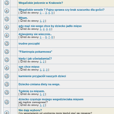
Wegańskie jedzenie w Krakowie?
Wegańskie wesele ? Fajna sprawa czy brak szacunku dla gości?
[
Idź do strony:
1
...
3
,
4
,
5
]
Witam.
[
Idź do strony:
1
,
2
]
gdy mąż nie-wege chce by dziecko jadło mięso
[
Idź do strony:
1
,
2
,
3
,
4
]
dziwujemy sie wiecznie..
[
Idź do strony:
1
...
6
,
7
,
8
]
trudne początki
"Filantropia pokarmowa"
kiedy i jak uświadamiać?
[
Idź do strony:
1
,
2
]
syn chce mięso
[
Idź do strony:
1
,
2
,
3
]
karmienie przyjaciół naszych dzieci
Dziecko-zmiana diety na wege.
Tęsknię za mięsem.
[
Idź do strony:
1
,
2
]
dziecko częstuje mojego wegedzieciaka mięsem
jak mądrze zareagować?
[
Idź do strony:
1
,
2
]
Nie daję wyboru?
Czy wegetarianin od urodzenia może kiedyś stać się niewege?