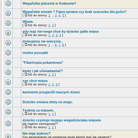
Wegańskie jedzenie w Krakowie?
Wegańskie wesele ? Fajna sprawa czy brak szacunku dla gości?
[
Idź do strony:
1
...
3
,
4
,
5
]
Witam.
[
Idź do strony:
1
,
2
]
gdy mąż nie-wege chce by dziecko jadło mięso
[
Idź do strony:
1
,
2
,
3
,
4
]
dziwujemy sie wiecznie..
[
Idź do strony:
1
...
6
,
7
,
8
]
trudne początki
"Filantropia pokarmowa"
kiedy i jak uświadamiać?
[
Idź do strony:
1
,
2
]
syn chce mięso
[
Idź do strony:
1
,
2
,
3
]
karmienie przyjaciół naszych dzieci
Dziecko-zmiana diety na wege.
Tęsknię za mięsem.
[
Idź do strony:
1
,
2
]
dziecko częstuje mojego wegedzieciaka mięsem
jak mądrze zareagować?
[
Idź do strony:
1
,
2
]
Nie daję wyboru?
Czy wegetarianin od urodzenia może kiedyś stać się niewege?