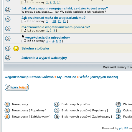
[
Idź do strony:
1
,
2
,
3
,
4
]
Jak Wasi znajomi reagują na fakt, że dziecko jest wege?
W pracy, poza pracą.... I jak Wy sobie radzicie z ich reakcjami?
Jak przekonać męża do wegetarianizmu?
[
Idź do strony:
1
...
10
,
11
,
12
]
rozczarowanie wegetarianizmem-pomozcie!
[
Idź do strony:
1
,
2
,
3
]
wegekolacja dla mięsojadów
[
Idź do strony:
1
...
4
,
5
,
6
]
Szkolna stołówka
Jedzenie a wyjazd wakacyjny
Wyświetl tematy z o
wegedzieciak.pl Strona Główna
»
My - rodzice
»
Wśród jedzących inaczej
Nowe posty
Brak nowych postów
Ważne
Nowe posty [ Popularny ]
Brak nowych postów [ Popularny ]
Ogłos
Nowe posty [ Zablokowany ]
Brak nowych postów [ Zablokowany ]
Przykl
Powered by
phpBB
mo