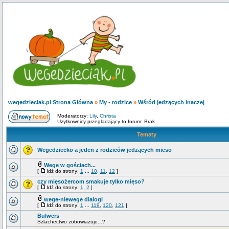
wegedzieciak.pl Strona Główna
»
My - rodzice
»
Wśród jedzących inaczej
Moderatorzy:
Lily
,
Christa
Użytkownicy przeglądający to forum: Brak
Tematy
Wegedziecko a jeden z rodziców jedzących mieso
Wege w gościach...
[
Idź do strony:
1
...
10
,
11
,
12
]
czy mięsożercom smakuje tylko mięso?
[
Idź do strony:
1
,
2
]
wege-niewege dialogi
[
Idź do strony:
1
...
119
,
120
,
121
]
Bulwers
Szlachectwo zobowiazuje...?