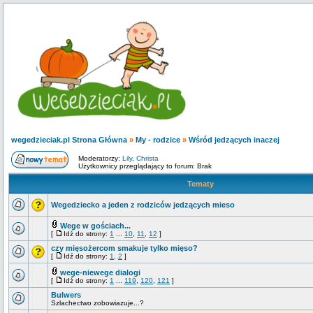
wegedzieciak.pl Strona Główna
»
My - rodzice
»
Wśród jedzących inaczej
Moderatorzy:
Lily
,
Christa
Użytkownicy przeglądający to forum: Brak
Tematy
Wegedziecko a jeden z rodziców jedzących mieso
Wege w gościach...
[
Idź do strony:
1
...
10
,
11
,
12
]
czy mięsożercom smakuje tylko mięso?
[
Idź do strony:
1
,
2
]
wege-niewege dialogi
[
Idź do strony:
1
...
119
,
120
,
121
]
Bulwers
Szlachectwo zobowiazuje...?