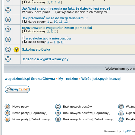
[
Idź do strony:
1
,
2
,
3
,
4
]
Jak Wasi znajomi reagują na fakt, że dziecko jest wege?
W pracy, poza pracą.... I jak Wy sobie radzicie z ich reakcjami?
Jak przekonać męża do wegetarianizmu?
[
Idź do strony:
1
...
10
,
11
,
12
]
rozczarowanie wegetarianizmem-pomozcie!
[
Idź do strony:
1
,
2
,
3
]
wegekolacja dla mięsojadów
[
Idź do strony:
1
...
4
,
5
,
6
]
Szkolna stołówka
Jedzenie a wyjazd wakacyjny
Wyświetl tematy z o
wegedzieciak.pl Strona Główna
»
My - rodzice
»
Wśród jedzących inaczej
Nowe posty
Brak nowych postów
Ważne
Nowe posty [ Popularny ]
Brak nowych postów [ Popularny ]
Ogłos
Nowe posty [ Zablokowany ]
Brak nowych postów [ Zablokowany ]
Przykl
Powered by
phpBB
mo