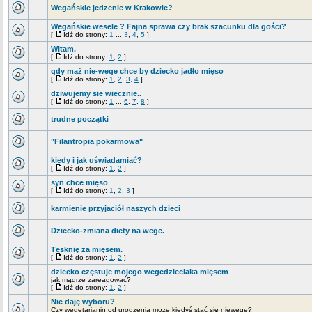
Wegańskie jedzenie w Krakowie?
Wegańskie wesele ? Fajna sprawa czy brak szacunku dla gości?
[
Idź do strony:
1
...
3
,
4
,
5
]
Witam.
[
Idź do strony:
1
,
2
]
gdy mąż nie-wege chce by dziecko jadło mięso
[
Idź do strony:
1
,
2
,
3
,
4
]
dziwujemy sie wiecznie..
[
Idź do strony:
1
...
6
,
7
,
8
]
trudne początki
"Filantropia pokarmowa"
kiedy i jak uświadamiać?
[
Idź do strony:
1
,
2
]
syn chce mięso
[
Idź do strony:
1
,
2
,
3
]
karmienie przyjaciół naszych dzieci
Dziecko-zmiana diety na wege.
Tęsknię za mięsem.
[
Idź do strony:
1
,
2
]
dziecko częstuje mojego wegedzieciaka mięsem
jak mądrze zareagować?
[
Idź do strony:
1
,
2
]
Nie daję wyboru?
Czy wegetarianin od urodzenia może kiedyś stać się niewege?