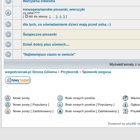
Warzywna orkiestra
niewegetarianskie piosenki, wierszyki
co robic???
[
Idź do strony:
1
...
3
,
4
,
5
]
dla tych, co uświadamianie dzieci mają przed sobą :-)
Świąteczne piosenki
Dzień dobry plus uśmiech....
"Najlatwiejsze ciasto w swiecie"
Wyświetl tematy z o
wegedzieciak.pl Strona Główna
»
Przybornik
»
Śpiewnik wegusa
Nowe posty
Brak nowych postów
Ważne
Nowe posty [ Popularny ]
Brak nowych postów [ Popularny ]
Ogłos
Nowe posty [ Zablokowany ]
Brak nowych postów [ Zablokowany ]
Przykl
Powered by
phpBB
mo