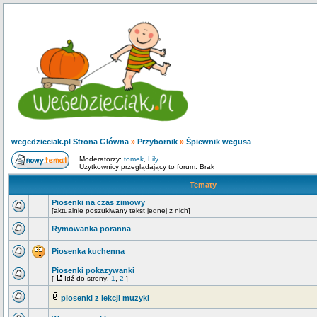
wegedzieciak.pl Strona Główna
»
Przybornik
»
Śpiewnik wegusa
Moderatorzy:
tomek
,
Lily
Użytkownicy przeglądający to forum: Brak
Tematy
Piosenki na czas zimowy
[aktualnie poszukiwany tekst jednej z nich]
Rymowanka poranna
Piosenka kuchenna
Piosenki pokazywanki
[
Idź do strony:
1
,
2
]
piosenki z lekcji muzyki