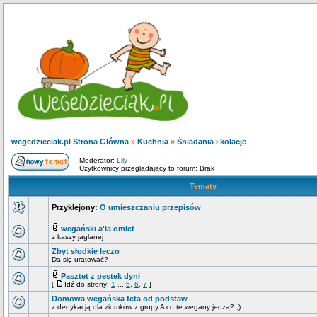
wegedzieciak.pl Strona Główna
»
Kuchnia
»
Śniadania i kolacje
Moderator:
Lily
Użytkownicy przeglądający to forum: Brak
Tematy
Przyklejony:
O umieszczaniu przepisów
wegański a'la omlet
z kaszy jaglanej
Zbyt słodkie leczo
Da się uratować?
Pasztet z pestek dyni
[
Idź do strony:
1
...
5
,
6
,
7
]
Domowa wegańska feta od podstaw
z dedykacją dla ziomków z grupy A co te wegany jedzą? ;)