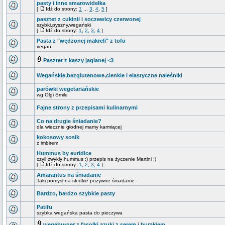
pasty i inne smarowidełka
[
Idź do strony:
1
...
3
,
4
,
5
]
pasztet z cukinii i soczewicy czerwonej
szybki,pyszny,wegański
[
Idź do strony:
1
,
2
,
3
,
4
]
Pasta z "wędzonej makreli" z tofu
vegan
Pasztet z kaszy jaglanej <3
Wegańskie,bezglutenowe,cienkie i elastyczne naleśniki
parówki wegetariańskie
wg Olgi Smile
Fajne strony z przepisami kulinarnymi
Co na drugie śniadanie?
dla wiecznie głodnej mamy karmiącej
kokosowy sosik
z imbirem
Hummus by euridice
czyli zwykły hummus ;) przepis na życzenie Martini :)
[
Idź do strony:
1
,
2
,
3
,
4
]
Amarantus na śniadanie
Taki pomysł na słodkie pożywne śniadanie
Bardzo, bardzo szybkie pasty
Patifu
szybka wegańska pasta do pieczywa
wegeburger z fasolki azuki z serem i burakiem