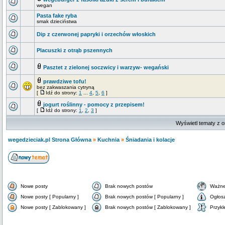
wegan
Pasta fake ryba
smak dzieciństwa
Dip z czerwonej papryki i orzechów włoskich
Placuszki z otrąb pszennych
Pasztet z zielonej soczwicy i warzyw- wegański
prawdziwe tofu!
bez zakwaszania cytryną
[
Idź do strony:
1
...
4
,
5
,
6
]
jogurt roślinny - pomocy z przepisem!
[
Idź do strony:
1
,
2
,
3
]
Wyświetl tematy z o
wegedzieciak.pl Strona Główna
»
Kuchnia
»
Śniadania i kolacje
Nowe posty
Brak nowych postów
Ważne
Nowe posty [ Popularny ]
Brak nowych postów [ Popularny ]
Ogłos
Nowe posty [ Zablokowany ]
Brak nowych postów [ Zablokowany ]
Przykl