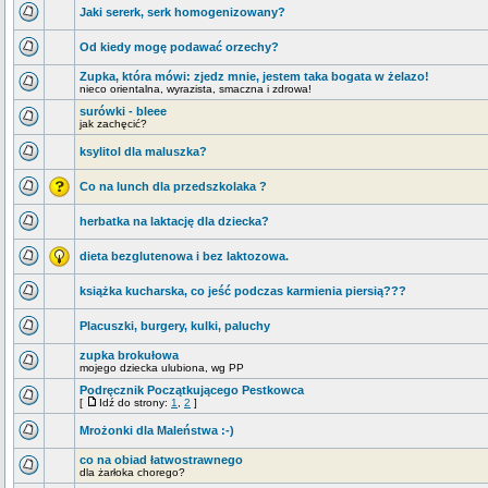
Jaki sererk, serk homogenizowany?
Od kiedy mogę podawać orzechy?
Zupka, która mówi: zjedz mnie, jestem taka bogata w żelazo!
nieco orientalna, wyrazista, smaczna i zdrowa!
surówki - bleee
jak zachęcić?
ksylitol dla maluszka?
Co na lunch dla przedszkolaka ?
herbatka na laktację dla dziecka?
dieta bezglutenowa i bez laktozowa.
książka kucharska, co jeść podczas karmienia piersią???
Placuszki, burgery, kulki, paluchy
zupka brokułowa
mojego dziecka ulubiona, wg PP
Podręcznik Początkującego Pestkowca
[
Idź do strony:
1
,
2
]
Mrożonki dla Maleństwa :-)
co na obiad łatwostrawnego
dla żarłoka chorego?