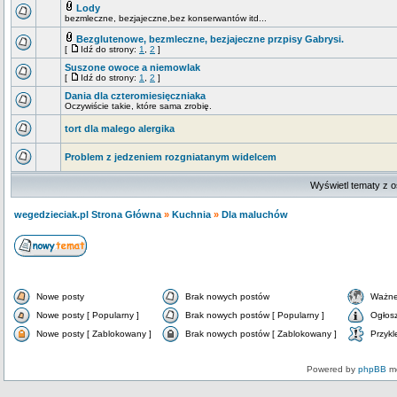
Lody
bezmleczne, bezjajeczne,bez konserwantów itd...
Bezglutenowe, bezmleczne, bezjajeczne przpisy Gabrysi.
[
Idź do strony:
1
,
2
]
Suszone owoce a niemowlak
[
Idź do strony:
1
,
2
]
Dania dla czteromiesięczniaka
Oczywiście takie, które sama zrobię.
tort dla malego alergika
Problem z jedzeniem rozgniatanym widelcem
Wyświetl tematy z o
wegedzieciak.pl Strona Główna
»
Kuchnia
»
Dla maluchów
Nowe posty
Brak nowych postów
Ważne
Nowe posty [ Popularny ]
Brak nowych postów [ Popularny ]
Ogłos
Nowe posty [ Zablokowany ]
Brak nowych postów [ Zablokowany ]
Przykl
Powered by
phpBB
mo