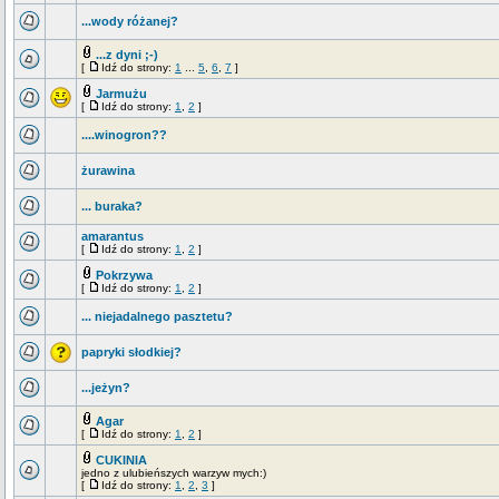
...wody różanej?
...z dyni ;-)
[
Idź do strony:
1
...
5
,
6
,
7
]
Jarmużu
[
Idź do strony:
1
,
2
]
....winogron??
żurawina
... buraka?
amarantus
[
Idź do strony:
1
,
2
]
Pokrzywa
[
Idź do strony:
1
,
2
]
... niejadalnego pasztetu?
papryki słodkiej?
...jeżyn?
Agar
[
Idź do strony:
1
,
2
]
CUKINIA
jedno z ulubieńszych warzyw mych:)
[
Idź do strony:
1
,
2
,
3
]