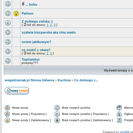
... bobu
Patison
Z dzikiego zielska :)
[
Idź do strony:
1
,
2
,
3
]
szalwia hiszpanska aka chia seeds
octem jabłkowym?
co zrobić z okarą?
[
Idź do strony:
1
,
2
]
Topirambur
przepisy???
Wyświetl tematy z o
wegedzieciak.pl Strona Główna
»
Kuchnia
»
Co dobrego z...
Nowe posty
Brak nowych postów
Ważne
Nowe posty [ Popularny ]
Brak nowych postów [ Popularny ]
Ogłos
Nowe posty [ Zablokowany ]
Brak nowych postów [ Zablokowany ]
Przykl
Powered by
phpBB
mo