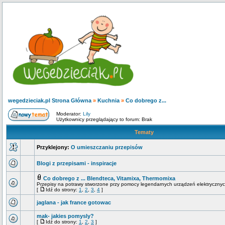
wegedzieciak.pl Strona Główna
»
Kuchnia
»
Co dobrego z...
Moderator:
Lily
Użytkownicy przeglądający to forum: Brak
Tematy
Przyklejony:
O umieszczaniu przepisów
Blogi z przepisami - inspiracje
Co dobrego z ... Blendteca, Vitamixa, Thermomixa
Przepisy na potrawy stworzone przy pomocy legendarnych urządzeń elektrycznyc
[
Idź do strony:
1
,
2
,
3
,
4
]
jaglana - jak france gotowac
mak- jakies pomysly?
[
Idź do strony:
1
,
2
,
3
]