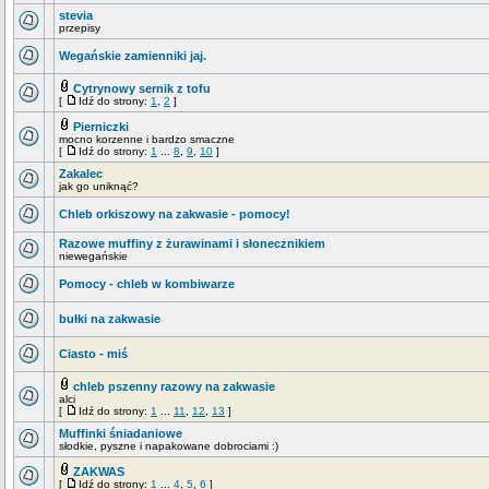
stevia
przepisy
Wegańskie zamienniki jaj.
Cytrynowy sernik z tofu
[
Idź do strony:
1
,
2
]
Pierniczki
mocno korzenne i bardzo smaczne
[
Idź do strony:
1
...
8
,
9
,
10
]
Zakalec
jak go uniknąć?
Chleb orkiszowy na zakwasie - pomocy!
Razowe muffiny z żurawinami i słonecznikiem
niewegańskie
Pomocy - chleb w kombiwarze
bułki na zakwasie
Ciasto - miś
chleb pszenny razowy na zakwasie
alci
[
Idź do strony:
1
...
11
,
12
,
13
]
Muffinki śniadaniowe
słodkie, pyszne i napakowane dobrociami :)
ZAKWAS
[
Idź do strony:
1
...
4
,
5
,
6
]