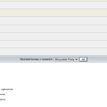
Wyświetl tematy z ostatnich:
 ogłoszenie
zenie
ejony