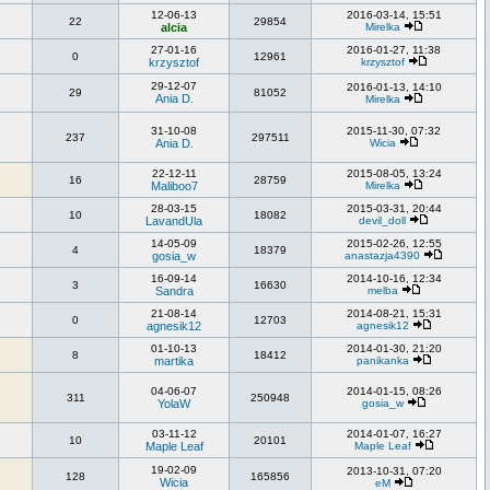
12-06-13
2016-03-14, 15:51
22
29854
alcia
Mirelka
27-01-16
2016-01-27, 11:38
0
12961
krzysztof
krzysztof
29-12-07
2016-01-13, 14:10
29
81052
Ania D.
Mirelka
31-10-08
2015-11-30, 07:32
237
297511
Ania D.
Wicia
22-12-11
2015-08-05, 13:24
16
28759
Maliboo7
Mirelka
28-03-15
2015-03-31, 20:44
10
18082
LavandUla
devil_doll
14-05-09
2015-02-26, 12:55
4
18379
gosia_w
anastazja4390
16-09-14
2014-10-16, 12:34
3
16630
Sandra
melba
21-08-14
2014-08-21, 15:31
0
12703
agnesik12
agnesik12
01-10-13
2014-01-30, 21:20
8
18412
martika
panikanka
04-06-07
2014-01-15, 08:26
311
250948
YolaW
gosia_w
03-11-12
2014-01-07, 16:27
10
20101
Maple Leaf
Maple Leaf
19-02-09
2013-10-31, 07:20
128
165856
Wicia
eM