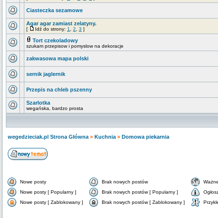
Ciasteczka sezamowe
Agar agar zamiast zelatyny.
[
Idź do strony:
1
,
2
,
3
]
Tort czekoladowy
szukam przepisow i pomyslow na dekoracje
zakwasowa mapa polski
sernik jaglernik
Przepis na chleb pszenny
Szarlotka
wegańska, bardzo prosta
wegedzieciak.pl Strona Główna
»
Kuchnia
»
Domowa piekarnia
Nowe posty
Brak nowych postów
Ważne
Nowe posty [ Popularny ]
Brak nowych postów [ Popularny ]
Ogłos
Nowe posty [ Zablokowany ]
Brak nowych postów [ Zablokowany ]
Przykl