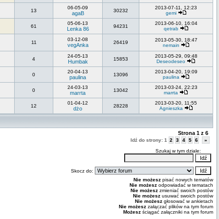
06-05-09
2013-07-11, 12:23
13
30232
agaB
gemi
05-06-13
2013-06-10, 16:04
61
94231
Lenka 86
qetrab
03-12-08
2013-05-30, 18:47
11
26419
vegAnka
nemain
24-05-13
2013-05-29, 09:48
4
15853
Humbak
Deseodeseo
20-04-13
2013-04-20, 19:09
0
13096
paulina
paulina
24-03-13
2013-03-24, 22:23
0
13042
marrta
marrta
01-04-12
2013-03-20, 11:55
12
28228
dżo
Agnieszka
Strona
1
z
6
Idź do strony:
1
2
3
4
5
6
»
Szukaj w tym dziale:
Skocz do:
Nie możesz
pisać nowych tematów
Nie możesz
odpowiadać w tematach
Nie możesz
zmieniać swoich postów
Nie możesz
usuwać swoich postów
Nie możesz
głosować w ankietach
Nie możesz
załączać plików na tym forum
Możesz
ściągać załączniki na tym forum