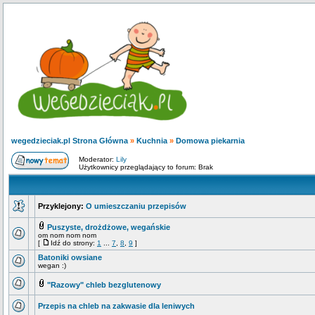
wegedzieciak.pl Strona Główna
»
Kuchnia
»
Domowa piekarnia
Moderator:
Lily
Użytkownicy przeglądający to forum: Brak
Przyklejony:
O umieszczaniu przepisów
Puszyste, drożdżowe, wegańskie
om nom nom nom
[
Idź do strony:
1
...
7
,
8
,
9
]
Batoniki owsiane
wegan :)
"Razowy" chleb bezglutenowy
Przepis na chleb na zakwasie dla leniwych