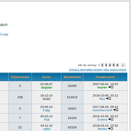
skich
Grupy
Idź do strony:
1
2
3
4
5
6
»
Oznacz wszystkie tematy jako przeczytane
Odpowiedzi
Autor
Wyświetleń
Ostatni post
02-06-07
2007-06-02, 14:02
0
24295
bojster
bojster
16-12-10
2019-10-06, 20:12
208
514615
Gość
lilias
25-06-14
2017-08-29, 09:42
5
25507
Fatty
matoStanns29
26-03-14
2016-10-30, 20:22
7
24100
Poli
Eowina
04-11-10
2016-03-14, 15:52
22
42529
rathri
Mirelka