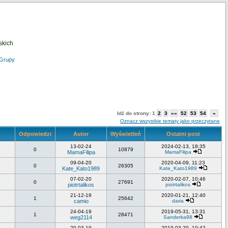
skich
Grupy
Idź do strony:
1
2
3
«»
52
53
54
»
Oznacz wszystkie tematy jako przeczytane
Odpowiedzi
Autor
Wyświetleń
Ostatni post
13-02-24
2024-02-13, 18:35
0
10879
MamaFilipa
MamaFilipa
09-04-20
2020-04-09, 11:23
0
26305
Kate_Kato1989
Kate_Kato1989
07-02-20
2020-02-07, 10:46
0
27691
piotrtalikos
piotrtalikos
21-12-19
2020-01-21, 12:40
1
25642
camio
daria
24-04-19
2019-05-31, 13:31
1
28471
weg2114
Sanderka98
20-03-19
2019-03-20, 10:42