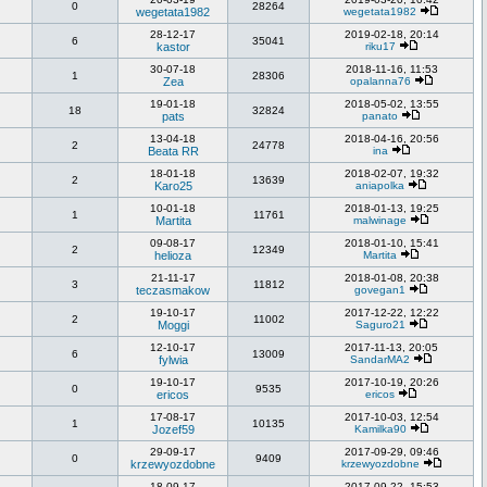
0
28264
wegetata1982
wegetata1982
28-12-17
2019-02-18, 20:14
6
35041
kastor
riku17
30-07-18
2018-11-16, 11:53
1
28306
Zea
opalanna76
19-01-18
2018-05-02, 13:55
18
32824
pats
panato
13-04-18
2018-04-16, 20:56
2
24778
Beata RR
ina
18-01-18
2018-02-07, 19:32
2
13639
Karo25
aniapolka
10-01-18
2018-01-13, 19:25
1
11761
Martita
malwinage
09-08-17
2018-01-10, 15:41
2
12349
helioza
Martita
21-11-17
2018-01-08, 20:38
3
11812
teczasmakow
govegan1
19-10-17
2017-12-22, 12:22
2
11002
Moggi
Saguro21
12-10-17
2017-11-13, 20:05
6
13009
fylwia
SandarMA2
19-10-17
2017-10-19, 20:26
0
9535
ericos
ericos
17-08-17
2017-10-03, 12:54
1
10135
Jozef59
Kamilka90
29-09-17
2017-09-29, 09:46
0
9409
krzewyozdobne
krzewyozdobne
18-09-17
2017-09-22, 15:53