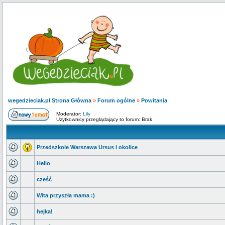
wegedzieciak.pl Strona Główna
»
Forum ogólne
»
Powitania
Moderator:
Lily
Użytkownicy przeglądający to forum: Brak
Przedszkole Warszawa Ursus i okolice
Hello
cześć
Wita przyszła mama :)
hejka!