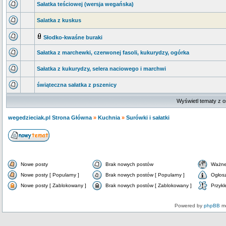
Sałatka teściowej (wersja wegańska)
Salatka z kuskus
Słodko-kwaśne buraki
Sałatka z marchewki, czerwonej fasoli, kukurydzy, ogórka
Sałatka z kukurydzy, selera naciowego i marchwi
świąteczna sałatka z pszenicy
Wyświetl tematy z o
wegedzieciak.pl Strona Główna
»
Kuchnia
»
Surówki i sałatki
Nowe posty
Brak nowych postów
Ważne
Nowe posty [ Popularny ]
Brak nowych postów [ Popularny ]
Ogłos
Nowe posty [ Zablokowany ]
Brak nowych postów [ Zablokowany ]
Przykl
Powered by
phpBB
mo