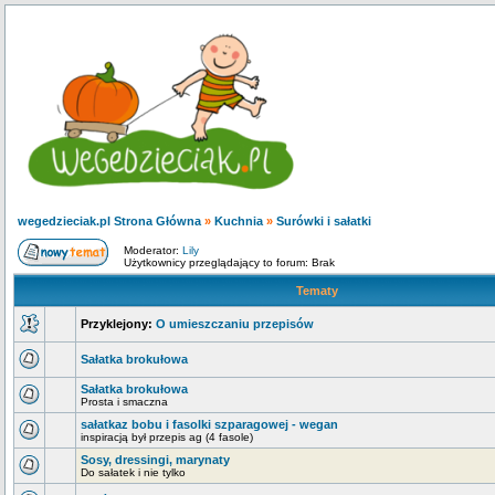
wegedzieciak.pl Strona Główna
»
Kuchnia
»
Surówki i sałatki
Moderator:
Lily
Użytkownicy przeglądający to forum: Brak
Tematy
Przyklejony:
O umieszczaniu przepisów
Sałatka brokułowa
Sałatka brokułowa
Prosta i smaczna
sałatkaz bobu i fasolki szparagowej - wegan
inspiracją był przepis ag (4 fasole)
Sosy, dressingi, marynaty
Do sałatek i nie tylko