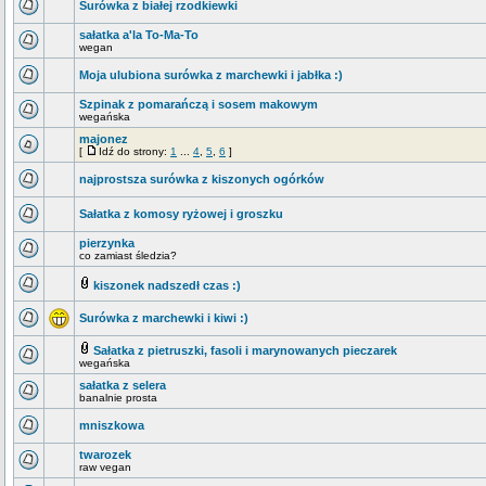
Surówka z białej rzodkiewki
sałatka a'la To-Ma-To
wegan
Moja ulubiona surówka z marchewki i jabłka :)
Szpinak z pomarańczą i sosem makowym
wegańska
majonez
[
Idź do strony:
1
...
4
,
5
,
6
]
najprostsza surówka z kiszonych ogórków
Sałatka z komosy ryżowej i groszku
pierzynka
co zamiast śledzia?
kiszonek nadszedł czas :)
Surówka z marchewki i kiwi :)
Sałatka z pietruszki, fasoli i marynowanych pieczarek
wegańska
sałatka z selera
banalnie prosta
mniszkowa
twarozek
raw vegan