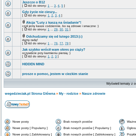
Jeszcze o B12
[
Idź do strony:
1
...
3
,
4
,
5
]
Gdy życie nie cieszy...
[
Idź do strony:
1
,
2
,
3
,
4
]
Akcja "Luty z kaszą na śniadanie"!
czyli jemy kasze codziennie, bo są zdrowe i smaczne :)
[
Idź do strony:
1
...
29
,
30
,
31
]
Odchudzamy się od lutego 2013:):)
damy radę!
[
Idź do strony:
1
...
76
,
77
,
78
]
Jak szybko wrócił wam okres po ciąży?
oczywiście przy karmieniu piersią :)
[
Idź do strony:
1
,
2
,
3
]
HIDDEN MIND
prosze o pomoc, jestem w ciezkim stanie
Wyświetl tematy z o
wegedzieciak.pl Strona Główna
»
My - rodzice
»
Nasze zdrowie
Nowe posty
Brak nowych postów
Ważne
Nowe posty [ Popularny ]
Brak nowych postów [ Popularny ]
Ogłos
Nowe posty [ Zablokowany ]
Brak nowych postów [ Zablokowany ]
Przykl