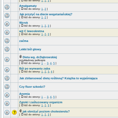
[
Idź do strony:
1
,
2
,
3
]
Amalgamaty
[
Idź do strony:
1
,
2
]
Jak przytyć na diecie wegetariańskiej?
[
Idź do strony:
1
,
2
]
Wzrok
[
Idź do strony:
1
,
2
,
3
]
wit C lewoskretna
[
Idź do strony:
1
,
2
,
3
]
zaćma
Lekki ból głowy
Dieta wg. dr.Dąbrowskiej
przykładowy jadłospis
[
Idź do strony:
1
...
3
,
4
,
5
]
Ból po wyrwaniu zęba
[
Idź do strony:
1
,
2
,
3
,
4
]
Jak zbilansować dietę roślinną? Książka to wyjaśniająca
Czy fluor szkodzi?
Anemia
[
Idź do strony:
1
...
3
,
4
,
5
]
Zatoki i zaśluzowany organizm
[
Idź do strony:
1
,
2
,
3
]
jak obniżyć poziom cholesterolu?
[
Idź do strony:
1
,
2
,
3
]