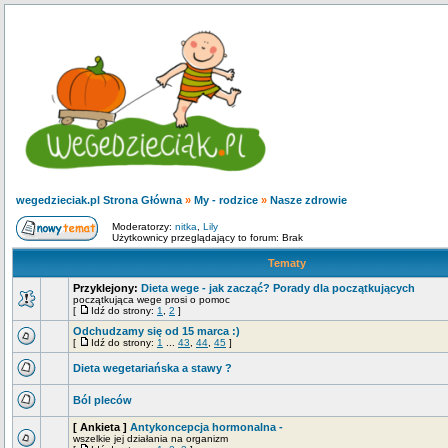
wegedzieciak.pl Strona Główna
»
My - rodzice
»
Nasze zdrowie
Moderatorzy:
nitka
,
Lily
Użytkownicy przeglądający to forum: Brak
Tematy
Przyklejony:
Dieta wege - jak zacząć? Porady dla początkujących
początkująca wege prosi o pomoc
[
Idź do strony:
1
,
2
]
Odchudzamy się od 15 marca :)
[
Idź do strony:
1
...
43
,
44
,
45
]
Dieta wegetariańska a stawy ?
Ból pleców
[ Ankieta ]
Antykoncepcja hormonalna -
wszelkie jej działania na organizm