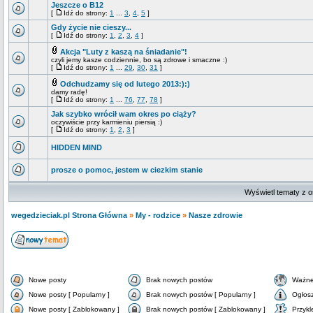
Jeszcze o B12
[
Idź do strony:
1
...
3
,
4
,
5
]
Gdy życie nie cieszy...
[
Idź do strony:
1
,
2
,
3
,
4
]
Akcja "Luty z kaszą na śniadanie"!
czyli jemy kasze codziennie, bo są zdrowe i smaczne :)
[
Idź do strony:
1
...
29
,
30
,
31
]
Odchudzamy się od lutego 2013:):)
damy radę!
[
Idź do strony:
1
...
76
,
77
,
78
]
Jak szybko wrócił wam okres po ciąży?
oczywiście przy karmieniu piersią :)
[
Idź do strony:
1
,
2
,
3
]
HIDDEN MIND
prosze o pomoc, jestem w ciezkim stanie
Wyświetl tematy z o
wegedzieciak.pl Strona Główna
»
My - rodzice
»
Nasze zdrowie
Nowe posty
Brak nowych postów
Ważne
Nowe posty [ Popularny ]
Brak nowych postów [ Popularny ]
Ogłos
Nowe posty [ Zablokowany ]
Brak nowych postów [ Zablokowany ]
Przykl