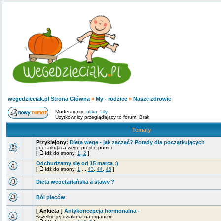
wegedzieciak.pl Strona Główna
»
My - rodzice
»
Nasze zdrowie
Moderatorzy:
nitka
,
Lily
Użytkownicy przeglądający to forum: Brak
Tematy
Przyklejony:
Dieta wege - jak zacząć? Porady dla początkujących
początkująca wege prosi o pomoc
[
Idź do strony:
1
,
2
]
Odchudzamy się od 15 marca :)
[
Idź do strony:
1
...
43
,
44
,
45
]
Dieta wegetariańska a stawy ?
Ból pleców
[ Ankieta ]
Antykoncepcja hormonalna -
wszelkie jej działania na organizm