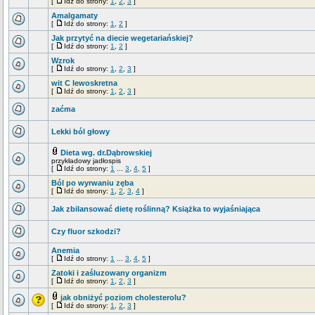
[
Idź do strony:
1
,
2
,
3
]
Amalgamaty
[
Idź do strony:
1
,
2
]
Jak przytyć na diecie wegetariańskiej?
[
Idź do strony:
1
,
2
]
Wzrok
[
Idź do strony:
1
,
2
,
3
]
wit C lewoskretna
[
Idź do strony:
1
,
2
,
3
]
zaćma
Lekki ból głowy
Dieta wg. dr.Dąbrowskiej
przykładowy jadłospis
[
Idź do strony:
1
...
3
,
4
,
5
]
Ból po wyrwaniu zęba
[
Idź do strony:
1
,
2
,
3
,
4
]
Jak zbilansować dietę roślinną? Książka to wyjaśniająca
Czy fluor szkodzi?
Anemia
[
Idź do strony:
1
...
3
,
4
,
5
]
Zatoki i zaśluzowany organizm
[
Idź do strony:
1
,
2
,
3
]
jak obniżyć poziom cholesterolu?
[
Idź do strony:
1
,
2
,
3
]