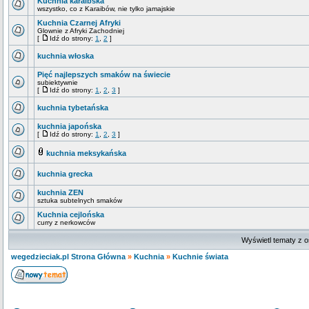
Kuchnia karaibska
wszystko, co z Karaibów, nie tylko jamajskie
Kuchnia Czarnej Afryki
Glownie z Afryki Zachodniej
[
Idź do strony:
1
,
2
]
kuchnia włoska
Pięć najlepszych smaków na świecie
subiektywnie
[
Idź do strony:
1
,
2
,
3
]
kuchnia tybetańska
kuchnia japońska
[
Idź do strony:
1
,
2
,
3
]
kuchnia meksykańska
kuchnia grecka
kuchnia ZEN
sztuka subtelnych smaków
Kuchnia cejlońska
curry z nerkowców
Wyświetl tematy z o
wegedzieciak.pl Strona Główna
»
Kuchnia
»
Kuchnie świata