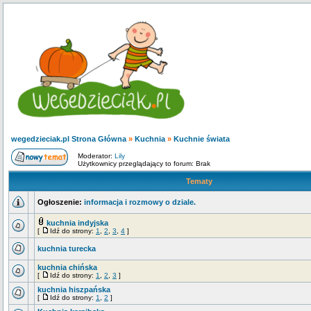
wegedzieciak.pl Strona Główna
»
Kuchnia
»
Kuchnie świata
Moderator:
Lily
Użytkownicy przeglądający to forum: Brak
Tematy
Ogłoszenie:
informacja i rozmowy o dziale.
kuchnia indyjska
[
Idź do strony:
1
,
2
,
3
,
4
]
kuchnia turecka
kuchnia chińska
[
Idź do strony:
1
,
2
,
3
]
kuchnia hiszpańska
[
Idź do strony:
1
,
2
]