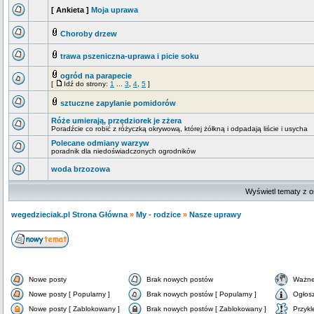
[ Ankieta ]
Moja uprawa
Choroby drzew
trawa pszeniczna-uprawa i picie soku
ogród na parapecie
[
Idź do strony:
1
...
3
,
4
,
5
]
sztuczne zapylanie pomidorów
Róże umierają, przędziorek je zżera
Poradźcie co robić z różyczką okrywową, której żółkną i odpadają liście i usycha
Polecane odmiany warzyw
poradnik dla niedoświadczonych ogrodników
woda brzozowa
Wyświetl tematy z o
wegedzieciak.pl Strona Główna
»
My - rodzice
»
Nasze uprawy
Nowe posty
Brak nowych postów
Ważne
Nowe posty [ Popularny ]
Brak nowych postów [ Popularny ]
Ogłos
Nowe posty [ Zablokowany ]
Brak nowych postów [ Zablokowany ]
Przykl