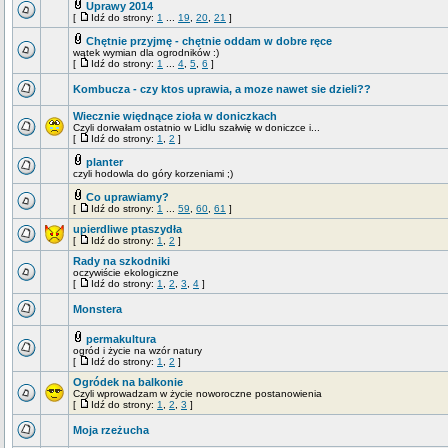
Uprawy 2014
[
Idź do strony:
1
...
19
,
20
,
21
]
Chętnie przyjmę - chętnie oddam w dobre ręce
wątek wymian dla ogrodników :)
[
Idź do strony:
1
...
4
,
5
,
6
]
Kombucza - czy ktos uprawia, a moze nawet sie dzieli??
Wiecznie więdnące zioła w doniczkach
Czyli dorwałam ostatnio w Lidlu szałwię w doniczce i...
[
Idź do strony:
1
,
2
]
planter
czyli hodowla do góry korzeniami ;)
Co uprawiamy?
[
Idź do strony:
1
...
59
,
60
,
61
]
upierdliwe ptaszydła
[
Idź do strony:
1
,
2
]
Rady na szkodniki
oczywiście ekologiczne
[
Idź do strony:
1
,
2
,
3
,
4
]
Monstera
permakultura
ogród i życie na wzór natury
[
Idź do strony:
1
,
2
]
Ogródek na balkonie
Czyli wprowadzam w życie noworoczne postanowienia
[
Idź do strony:
1
,
2
,
3
]
Moja rzeżucha