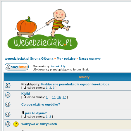
wegedzieciak.pl Strona Główna
»
My - rodzice
»
Nasze uprawy
Moderatorzy:
tomek
,
Lily
Użytkownicy przeglądający to forum: Brak
Tematy
Przyklejony:
Praktyczne poradniki dla ogrodnika-ekologa
[
Idź do strony:
1
,
2
,
3
]
Kiełki
[
Idź do strony:
1
...
15
,
16
,
17
]
Co posadzić w ogródku?
jaka to dynia?
[
Idź do strony:
1
,
2
]
Warzywa w skrzynkach