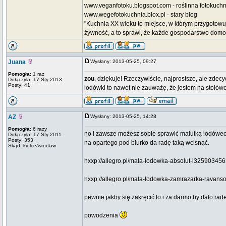
www.veganfotoku.blogspot.com - roślinna fotokuchni
www.wegefotokuchnia.blox.pl - stary blog
"Kuchnia XX wieku to miejsce, w którym przygotowu
żywność, a to sprawi, że każde gospodarstwo domow
Juana
Wysłany: 2013-05-25, 09:27
Pomogła:
1 raz
zou
, dziękuje! Rzeczywiście, najprostsze, ale zde
Dołączyła: 17 Sty 2013
Posty: 41
lodówki to nawet nie zauważę, że jestem na stołów
AZ
Wysłany: 2013-05-25, 14:28
Pomogła:
6 razy
no i zawsze możesz sobie sprawić malutką lodówec
Dołączyła: 17 Sty 2011
Posty: 353
na opartego pod biurko da radę taką wcisnąć.
Skąd: kielce/wrocław
hxxp://allegro.pl/mala-lodowka-absolut-i3259034563
hxxp://allegro.pl/mala-lodowka-zamrazarka-ravans
pewnie jakby się zakręcić to i za darmo by dało rade
powodzenia
_________________