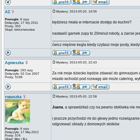
AZ
Wysłany: 2013-05-20, 19:56
Pomogła:
6 razy
będziesz miała w internacie dostęp do kuchni?
Dołączyła: 17 Sty 2011
Posty: 353
Skąd: kielce/wrocław
nastawić garnek zupy to 20minut roboty, a żarcie j
_________________
ćwicz mięśnie kegla kiedy czytasz moje posty, kied
Agnieszka
Wysłany: 2013-05-20, 22:43
Pomogła:
193 razy
Za rok moje dziecko będzie zdawać do gimnazjum ale
Dołączyła: 02 Cze 2007
Posty: 5199
miasto wchodzi pod rozwagę ale może catering, wyku
ropuszka
Wysłany: 2013-05-20, 22:58
Juana
, a sprawdziłaś czy na pewno stołówka nie 
i jeszcze przychodzi mi do głowy jedno rozwiązanie
odgrzewać obiady z domowych słoików
Pomogła:
6 razy
Dołączyła: 17 Maj 2012
Posty: 576
Skąd: Wro / B-c