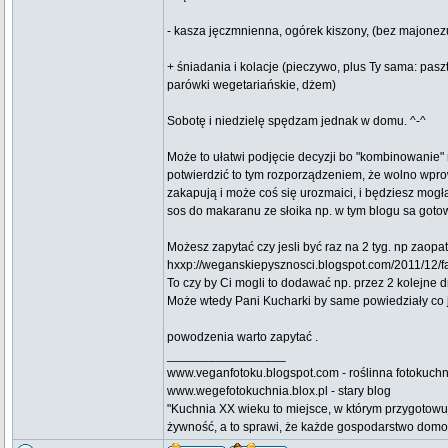
- kasza jęczmnienna, ogórek kiszony, (bez majonezu
+ śniadania i kolacje (pieczywo, plus Ty sama: pasz
parówki wegetariańskie, dżem)
Sobotę i niedzielę spędzam jednak w domu. ^-^
Może to ułatwi podjęcie decyzji bo "kombinowanie" n
potwierdzić to tym rozporządzeniem, że wolno wprow
zakapują i może coś się urozmaici, i będziesz mog
sos do makaranu ze słoika np. w tym blogu sa got
Możesz zapytać czy jesli być raz na 2 tyg. np zaopat
hxxp://weganskiepysznosci.blogspot.com/2011/12/
To czy by Ci mogli to dodawać np. przez 2 kolejne 
Może wtedy Pani Kucharki by same powiedziały co je
powodzenia warto zapytać .
_________________
www.veganfotoku.blogspot.com - roślinna fotokuchni
www.wegefotokuchnia.blox.pl - stary blog
"Kuchnia XX wieku to miejsce, w którym przygotowu
żywność, a to sprawi, że każde gospodarstwo domow