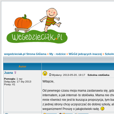
wegedzieciak.pl Strona Główna
»
My - rodzice
»
Wśród jedzących inaczej
»
Szkoln
Autor
Juana
Wysłany: 2013-05-20, 19:17
Szkolna stołówka
Pomogła:
1 raz
Witajcie,
Dołączyła: 17 Sty 2013
Posty: 41
Od pewnego czasu moja mama zastanawia się, gdzie
internatem, a jak internat- to stołówka. Mama nie c
mnie również nie jest to kusząca propozycja, tym 
z jednej strony chcę uczęszczać do dobrej szkoły, a
weganizmem! Proszę o jakąkolwiek radę.