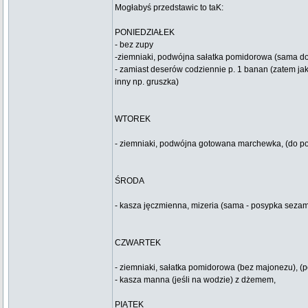
Mogłabyś przedstawic to taK:
PONIEDZIAŁEK
- bez zupy
-ziemniaki, podwójna sałatka pomidorowa (sama do po
- zamiast deserów codziennie p. 1 banan (zatem jak 
inny np. gruszka)
WTOREK
- ziemniaki, podwójna gotowana marchewka, (do posy
ŚRODA
- kasza jęczmienna, mizeria (sama - posypka sezam, 
CZWARTEK
- ziemniaki, sałatka pomidorowa (bez majonezu), (p
- kasza manna (jeśli na wodzie) z dżemem,
PIĄTEK