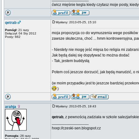
ćwicz mięśnie kegla kiedy czytasz moje posty, kied
qetrab
Wysłany: 2013-05-25, 15:10
Pomógł:
21 razy
moja propozycja co do wymuszenia wege posiłków
Dołączył: 04 Sty 2012
Posty: 662
zawsze skuteczna, choć ... hmm kontrowersyjna, par
- Niestety nie mogę jeść mięsa bo religia mi zabran
Jak będą dalej się dopytywać to można dodać
- Tak, jestem buddystą
Potem coś jeszcze dorzucić, jak będą marudzić, o ni
(w moim przypadku jest to jeszcze bardziej przekonuj
)
arahja
Wysłany: 2013-05-25, 19:43
qetrab
, z pewnością zadziała w szkole salezjański
_________________
hxxp://czeski-sen.blogspot.cz
Pomogła:
26 razy