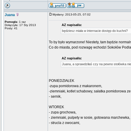
Juana
Wysłany: 2013-05-25, 07:02
Pomogła:
1 raz
AZ napisał/a:
Dołączyła: 17 Sty 2013
Posty: 41
będziesz miała w internacie dostęp do kuchni?
To by było wymarzone! Niestety, tam będzie normalna
Co do miasta, pod rozwagę wchodzi Sokołów Podlaski
AZ napisał/a:
Juana, a sprawdziłaś czy na pewno stołówka ni
PONIEDZIAŁEK
-zupa pomidorowa z makaronem,
-ziemniaki, kotlet schabowy, sałatka pomidorowa ze
- sernik,
WTOREK
- zupa grochowa,
- ziemniaki, pulpety w sosie, gotowana marchewka,
- strucla z owocami,