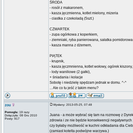
ŚRODA
- rosół z makaronem,
- kasza jęczmienna, kotlet mielony, mizeria
- ciastka z czekoladą (5szt.)
CZWARTEK
- zupa ogórkowa z koperkiem,
- ziemniaki, ryba panierowana, sałatka pomidorow
- kasza manna z dżemem,
PIĄTEK
- krupnik,
- kasza jęczmnienna, kotlet wołowy, ogórek kiszony
- lody waniliowe (2 gałki),
+ śniadania i kolacje
Sobotę i niedzielę spędzam jednak w domu. ^-^
... Ale co tu jeść z takim menu?
zou
Wysłany: 2013-05-25, 07:48
Pomogła:
19 razy
Juana - a może wybrać się tam na rozmowę z Dyrekcją
Dołączyła: 08 Gru 2010
Posty: 917
zdrowia i ze nie będzie konsekwencji negatywnych z
czy byłaby możliwość w kuchni odkładania dla Cieb
(zamiast kotelta podwójne warzywa.)