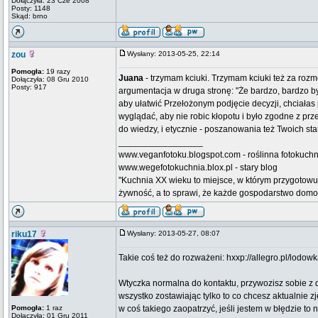
Dołączyła: 23 Cze 2008
Posty: 1148
Skąd: brno
zou
Wysłany: 2013-05-25, 22:14
Pomogła:
19 razy
Juana
- trzymam kciuki. Trzymam kciuki też za rozmo
Dołączyła: 08 Gru 2010
Posty: 917
argumentacja w druga stronę: "Że bardzo, bardzo by
aby ułatwić Przełożonym podjęcie decyzji, chciałas 
wyglądać, aby nie robic kłopotu i było zgodne z pr
do wiedzy, i etycznie - poszanowania też Twoich sta
_________________
www.veganfotoku.blogspot.com - roślinna fotokuchni
www.wegefotokuchnia.blox.pl - stary blog
"Kuchnia XX wieku to miejsce, w którym przygotowu
żywność, a to sprawi, że każde gospodarstwo domow
riku17
Wysłany: 2013-05-27, 08:07
Takie coś też do rozważeni: hxxp://allegro.pl/lod
Wtyczka normalna do kontaktu, przywozisz sobie z
wszystko zostawiając tylko to co chcesz aktualnie z
Pomogła:
1 raz
w coś takiego zaopatrzyć, jeśli jestem w błędzie t
Dołączyła: 01 Gru 2011