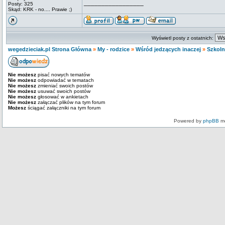
_________________
Posty: 325
Skąd: KRK - no.... Prawie ;)
Wyświetl posty z ostatnich:
wegedzieciak.pl Strona Główna
»
My - rodzice
»
Wśród jedzących inaczej
»
Szkoln
Nie możesz
pisać nowych tematów
Nie możesz
odpowiadać w tematach
Nie możesz
zmieniać swoich postów
Nie możesz
usuwać swoich postów
Nie możesz
głosować w ankietach
Nie możesz
załączać plików na tym forum
Możesz
ściągać załączniki na tym forum
Powered by
phpBB
mo