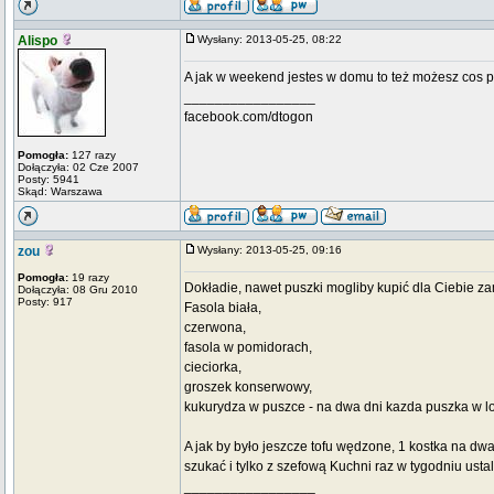
Alispo
Wysłany: 2013-05-25, 08:22
A jak w weekend jestes w domu to też możesz cos p
_________________
facebook.com/dtogon
Pomogła:
127 razy
Dołączyła: 02 Cze 2007
Posty: 5941
Skąd: Warszawa
zou
Wysłany: 2013-05-25, 09:16
Pomogła:
19 razy
Dokładie, nawet puszki mogliby kupić dla Ciebie zam
Dołączyła: 08 Gru 2010
Posty: 917
Fasola biała,
czerwona,
fasola w pomidorach,
cieciorka,
groszek konserwowy,
kukurydza w puszce - na dwa dni kazda puszka w l
A jak by było jeszcze tofu wędzone, 1 kostka na dw
szukać i tylko z szefową Kuchni raz w tygodniu usta
_________________