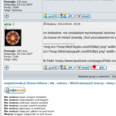
Pomogła:
174 razy
Dołączyła: 05 Cze 2007
Posty: 7459
Skąd: Zielonka
alcia
Wysłany: 2014-09-03, 18:29
:-)
no dokładnie. nie umiałabym wychowywać dziecka 
Ja musze im mówić prawdę, choć pozostawiam im wo
_________________
<img src="hxxp://lbyf.lilypie.com/XlSMp2.png" width=
Pomogła:
184 razy
src="hxxp://dhbf.daisypath.com/KfUBp2.png" width="
Dołączyła: 02 Cze 2007
Posty: 7184
Skąd: Ośw.
fb Pathi: hxxps://www.facebook.com/pages/Pathi-
Wyświetl posty z ostatnich:
wegedzieciak.pl Strona Główna
»
My - rodzice
»
Wśród jedzących inaczej
»
kiedy 
Nie możesz
pisać nowych tematów
Nie możesz
odpowiadać w tematach
Nie możesz
zmieniać swoich postów
Nie możesz
usuwać swoich postów
Nie możesz
głosować w ankietach
Nie możesz
załączać plików na tym forum
Możesz
ściągać załączniki na tym forum