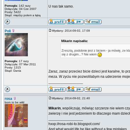
Pomogła:
142 razy
U nas tak samo.
Dołączyła: 04 Cze 2007
Posty: 5422
Skąd: między polem a łąką
Poli
Wysłany: 2014-09-02, 17:09
Mikarin napisał/a:
Zresztą, podobnie jest z biciem - ja mówię, 
się z drugim...? Nie wiem
Pomogła:
17 razy
Dołączyła: 07 Mar 2011
Posty: 1315
Skąd: Dania
Zaraz, zaraz przeciez bicie dzieci jest karalne, to 
meza. W zyciu nie pozwolilabym na uderzenie moj
_________________
rosa
Wysłany: 2014-09-02, 21:40
born to be wild
Mikarin
, współczuję, mówiąc szczerze nie wiem czy 
zwierzę i nie jest jedzeniem to dlaczego mam dzie
_________________
hxxp://rosa-robi-to.blogspot.com/
And what would life be like without a few mistakes