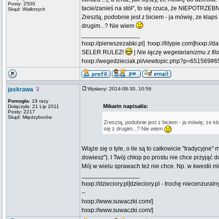
Posty: 2500
tacie/zanieś na stół", to się rzuca, że NIEPOTRZ
Skąd: Wałbrzych
Zresztą, podobnie jest z biciem - ja mówię, ze k
drugim...? Nie wiem
_________________
hxxp://pierwszezabki.pl]
hxxp://lilypie.com]
hxxp://d
SELER RULEZ!
|
Nie łączę wegetarianizmu z fil
hxxp://wegedzieciak.pl/viewtopic.php?p=651569#6
jaskrawa
Wysłany: 2014-08-30, 10:56
Pomogła:
19 razy
Mikarin napisał/a:
Dołączyła: 21 Lip 2011
Posty: 2217
Skąd: Międzyborów
Zresztą, podobnie jest z biciem - ja mówię, 
się z drugim...? Nie wiem
Wiąże się o tyle, o ile są to całkowicie "tradycyjne"
dowiesz"). I Twój chłop po prostu nie chce przyjąć 
Mój w wielu sprawach też nie chce. Np. w kwestii m
_________________
hxxp://dzieciory.pl]dzieciory.pl - trochę niecenzural
--
hxxp://www.suwaczki.com/]
hxxp://www.suwaczki.com/]