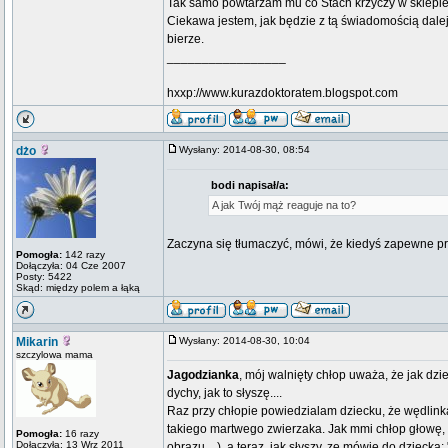
Tak samo powtarzam mu co Stach krzyczy w sklepie:
Ciekawa jestem, jak będzie z tą świadomością dalej. 
bierze.
_________________
hxxp://www.kurazdoktoratem.blogspot.com
dżo
Wysłany: 2014-08-30, 08:54
bodi napisał/a:
A jak Twój mąż reaguje na to?
Zaczyna się tłumaczyć, mówi, że kiedyś zapewne prz
Pomogła:
142 razy
Dołączyła: 04 Cze 2007
Posty: 5422
Skąd: między polem a łąką
Mikarin
Wysłany: 2014-08-30, 10:04
szczylowa mama
Jagodzianka
, mój walnięty chłop uważa, że jak d
dychy, jak to słyszę....
Raz przy chłopie powiedzialam dziecku, że wędlinka j
takiego martwego zwierzaka. Jak mmi chłop głowę, z
Pomogła:
16 razy
Dołączyła: 13 Wrz 2011
obrazu....), a teraz, jak słyszy, ze mówię do dziecka