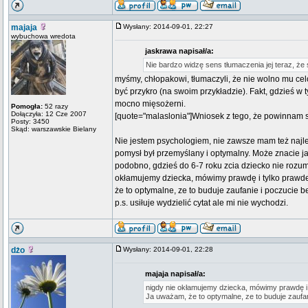
majaja
Wysłany: 2014-09-01, 22:27
wybuchowa wredota
jaskrawa napisał/a:
Nie bardzo widzę sens tłumaczenia jej teraz, że 
myśmy, chłopakowi, tłumaczyli, że nie wolno mu cel
być przykro (na swoim przykładzie). Fakt, gdzieś w t
mocno mięsożerni.
Pomogła:
52 razy
Dołączyła: 12 Cze 2007
[quote="malaslonia"]Wniosek z tego, że powinnam 
Posty: 3450
Skąd: warszawskie Bielany
Nie jestem psychologiem, nie zawsze mam też najle
pomysł był przemyślany i optymalny. Może znacie ja
podobno, gdzieś do 6-7 roku zcia dziecko nie rozum
okłamujemy dziecka, mówimy prawdę i tylko prawde, 
że to optymalne, ze to buduje zaufanie i poczucie b
p.s. usiłuje wydzielić cytat ale mi nie wychodzi.
dżo
Wysłany: 2014-09-01, 22:28
majaja napisał/a:
nigdy nie okłamujemy dziecka, mówimy prawdę i ty
Ja uważam, że to optymalne, ze to buduje zaufa