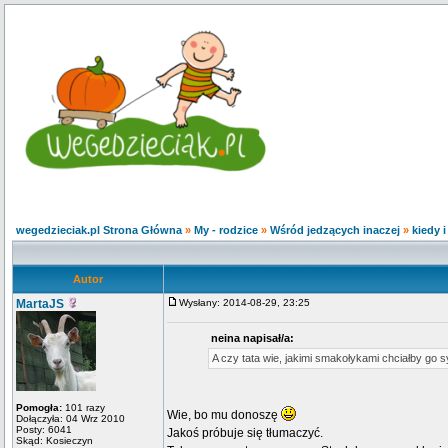
wegedzieciak.pl Strona Główna
»
My - rodzice
»
Wśród jedzących inaczej
»
kiedy 
Autor
MartaJS
Wysłany: 2014-08-29, 23:25
neina napisał/a:
A czy tata wie, jakimi smakołykami chciałby go
Pomogła:
101 razy
Wie, bo mu donoszę
Dołączyła: 04 Wrz 2010
Posty: 6041
Jakoś próbuje się tłumaczyć.
Skąd: Kosieczyn