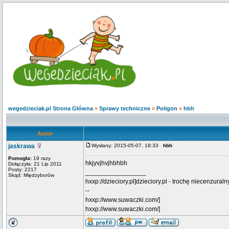
wegedzieciak.pl Strona Główna
»
Sprawy techniczne
»
Poligon
»
hbh
Autor
jaskrawa
Wysłany: 2015-05-07, 18:33
hbh
Pomogła:
19 razy
hkjyvjhvjhbhbh
Dołączyła: 21 Lip 2011
Posty: 2217
_________________
Skąd: Międzyborów
hxxp://dzieciory.pl]dzieciory.pl - trochę niecenzural
--
hxxp://www.suwaczki.com/]
hxxp://www.suwaczki.com/]