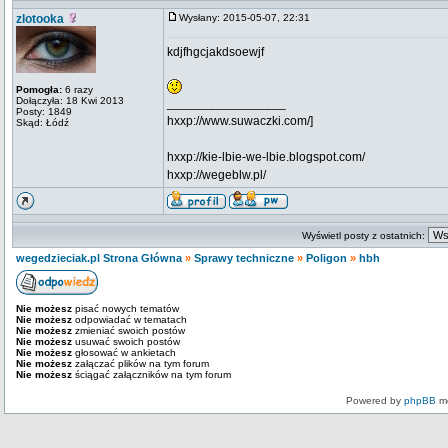
zlotooka
Wysłany: 2015-05-07, 22:31
kdjfhgcjakdsoewjf
Pomogła:
6 razy
Dołączyła: 18 Kwi 2013
_________________
Posty: 1849
hxxp://www.suwaczki.com/]
Skąd: Łódź
hxxp://kie-lbie-we-lbie.blogspot.com/
hxxp://wegeblw.pl/
Wyświetl posty z ostatnich:
wegedzieciak.pl Strona Główna
»
Sprawy techniczne
»
Poligon
»
hbh
Nie możesz
pisać nowych tematów
Nie możesz
odpowiadać w tematach
Nie możesz
zmieniać swoich postów
Nie możesz
usuwać swoich postów
Nie możesz
głosować w ankietach
Nie możesz
załączać plików na tym forum
Nie możesz
ściągać załączników na tym forum
Powered by
phpBB
mo