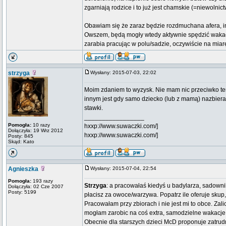
zgarniają rodzice i to już jest chamskie (=niewolnict
Obawiam się że zaraz będzie rozdmuchana afera, ins
Owszem, będą mogły wtedy aktywnie spędzić wakacje 
zarabia pracując w polu/sadzie, oczywiście na miarę
strzyga
Wysłany: 2015-07-03, 22:02
Moim zdaniem to wyzysk. Nie mam nic przeciwko tem
innym jest gdy samo dziecko (lub z mamą) nazbiera
stawki.
_________________
Pomogła:
10 razy
hxxp://www.suwaczki.com/]
Dołączyła: 19 Wrz 2012
hxxp://www.suwaczki.com/]
Posty: 845
Skąd: Kato
Agnieszka
Wysłany: 2015-07-04, 22:54
Pomogła:
193 razy
Strzyga
: a pracowałaś kiedyś u badylarza, sadownik
Dołączyła: 02 Cze 2007
Posty: 5199
płacisz za owoce/warzywa. Popatrz ile oferuje skup,
Pracowałam przy zbiorach i nie jest mi to obce. Za
mogłam zarobic na coś extra, samodzielne wakacje 
Obecnie dla starszych dzieci McD proponuje zatrudnie