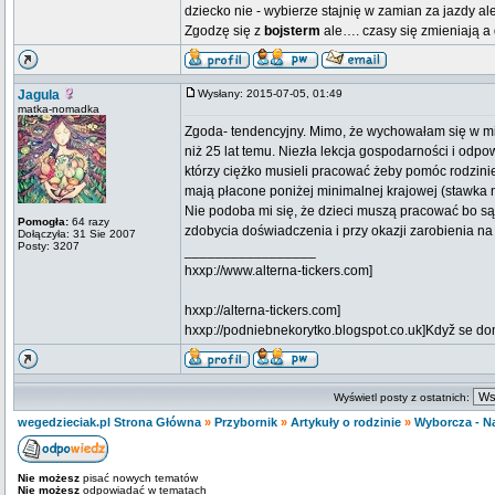
dziecko nie - wybierze stajnię w zamian za jazdy al
Zgodzę się z
bojsterm
ale…. czasy się zmieniają a 
Jagula
Wysłany: 2015-07-05, 01:49
matka-nomadka
Zgoda- tendencyjny. Mimo, że wychowałam się w mieś
niż 25 lat temu. Niezła lekcja gospodarności i odpo
którzy ciężko musieli pracować żeby pomóc rodzinie
mają płacone poniżej minimalnej krajowej (stawka n
Nie podoba mi się, że dzieci muszą pracować bo są
Pomogła:
64 razy
zdobycia doświadczenia i przy okazji zarobienia na
Dołączyła: 31 Sie 2007
Posty: 3207
_________________
hxxp://www.alterna-tickers.com]
hxxp://alterna-tickers.com]
hxxp://podniebnekorytko.blogspot.co.uk]Když se doma
Wyświetl posty z ostatnich:
wegedzieciak.pl Strona Główna
»
Przybornik
»
Artykuły o rodzinie
»
Wyborcza - N
Nie możesz
pisać nowych tematów
Nie możesz
odpowiadać w tematach