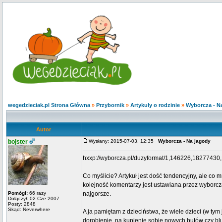
wegedzieciak.pl Strona Główna
»
Przybornik
»
Artykuły o rodzinie
»
Wyborcza - N
Autor
bojster
Wysłany: 2015-07-03, 12:35
Wyborcza - Na jagody
hxxp://wyborcza.pl/duzyformat/1,146226,18277430
Co myślicie? Artykuł jest dość tendencyjny, ale co
kolejność komentarzy jest ustawiana przez wyborc
Pomógł:
66 razy
najgorsze.
Dołączył: 02 Cze 2007
Posty: 2848
Skąd: Neverwhere
A ja pamiętam z dzieciństwa, że wiele dzieci (w tym 
dorobienie, na kupienie sobie nowych butów czy bluz