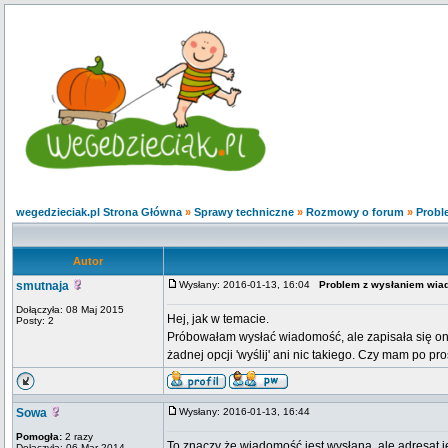
wegedzieciak.pl Strona Główna
»
Sprawy techniczne
»
Rozmowy o forum
»
Probl
Autor
smutnaja
Wysłany: 2016-01-13, 16:04
Problem z wysłaniem wia
Dołączyła: 08 Maj 2015
Hej, jak w temacie.
Posty: 2
Próbowałam wysłać wiadomość, ale zapisała się ona w
żadnej opcji 'wyślij' ani nic takiego. Czy mam po pr
Sowa
Wysłany: 2016-01-13, 16:44
Pomogła:
2 razy
To znaczy że wiadomość jest wysłana, ale adresat j
Dołączyła: 06 Mar 2014