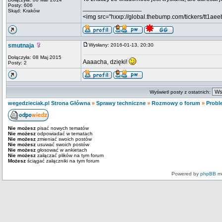
Posty: 606
_________________
Skąd: Kraków
<img src="hxxp://global.thebump.com/tickers/tt1aeeb
smutnaja
Wysłany: 2016-01-13, 20:30
Dołączyła: 08 Maj 2015
Aaaacha, dzięki!
Posty: 2
Wyświetl posty z ostatnich:
wegedzieciak.pl Strona Główna
»
Sprawy techniczne
»
Rozmowy o forum
»
Probl
Nie możesz
pisać nowych tematów
Nie możesz
odpowiadać w tematach
Nie możesz
zmieniać swoich postów
Nie możesz
usuwać swoich postów
Nie możesz
głosować w ankietach
Nie możesz
załączać plików na tym forum
Możesz
ściągać załączniki na tym forum
Powered by
phpBB
mo