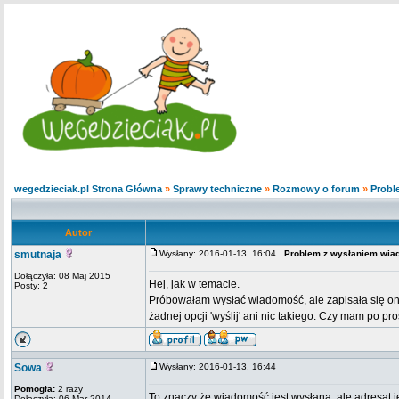
wegedzieciak.pl Strona Główna
»
Sprawy techniczne
»
Rozmowy o forum
»
Probl
Autor
smutnaja
Wysłany: 2016-01-13, 16:04
Problem z wysłaniem wia
Dołączyła: 08 Maj 2015
Hej, jak w temacie.
Posty: 2
Próbowałam wysłać wiadomość, ale zapisała się ona w
żadnej opcji 'wyślij' ani nic takiego. Czy mam po pr
Sowa
Wysłany: 2016-01-13, 16:44
Pomogła:
2 razy
To znaczy że wiadomość jest wysłana, ale adresat j
Dołączyła: 06 Mar 2014