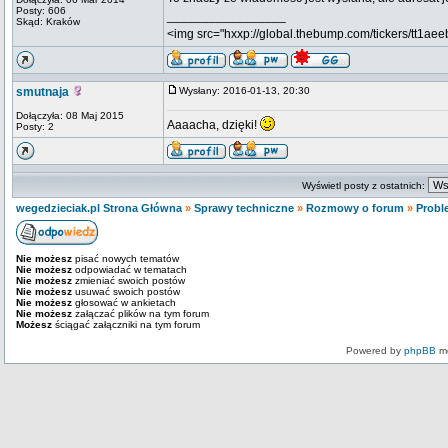
Posty: 606
_________________
Skąd: Kraków
<img src="hxxp://global.thebump.com/tickers/tt1aeeb
smutnaja
Wysłany: 2016-01-13, 20:30
Dołączyła: 08 Maj 2015
Aaaacha, dzięki!
Posty: 2
Wyświetl posty z ostatnich:
wegedzieciak.pl Strona Główna
»
Sprawy techniczne
»
Rozmowy o forum
»
Probl
Nie możesz
pisać nowych tematów
Nie możesz
odpowiadać w tematach
Nie możesz
zmieniać swoich postów
Nie możesz
usuwać swoich postów
Nie możesz
głosować w ankietach
Nie możesz
załączać plików na tym forum
Możesz
ściągać załączniki na tym forum
Powered by
phpBB
mo