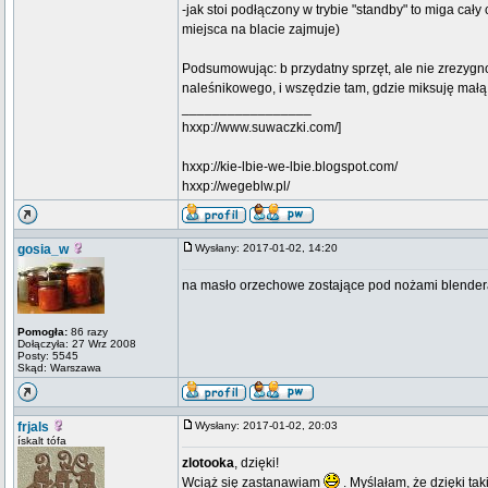
-jak stoi podłączony w trybie "standby" to miga cały
miejsca na blacie zajmuje)
Podsumowując: b przydatny sprzęt, ale nie zrezygn
naleśnikowego, i wszędzie tam, gdzie miksuję małą 
_________________
hxxp://www.suwaczki.com/]
hxxp://kie-lbie-we-lbie.blogspot.com/
hxxp://wegeblw.pl/
gosia_w
Wysłany: 2017-01-02, 14:20
na masło orzechowe zostające pod nożami blende
Pomogła:
86 razy
Dołączyła: 27 Wrz 2008
Posty: 5545
Skąd: Warszawa
frjals
Wysłany: 2017-01-02, 20:03
ískalt tófa
zlotooka
, dzięki!
Wciąż się zastanawiam
. Myślałam, że dzięki ta