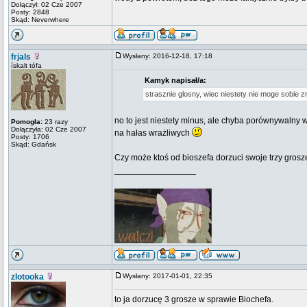
Dołączył: 02 Cze 2007
Posty: 2848
Skąd: Neverwhere
frjals
Wysłany: 2016-12-18, 17:18
ískalt tófa
Kamyk napisał/a:
strasznie glosny, wiec niestety nie moge sobie zr
no to jest niestety minus, ale chyba porównywalny 
Pomogła:
23 razy
Dołączyła: 02 Cze 2007
na hałas wrażliwych
Posty: 1706
Skąd: Gdańsk
Czy może ktoś od bioszefa dorzuci swoje trzy grosz
_________________
zlotooka
Wysłany: 2017-01-01, 22:35
to ja dorzucę 3 grosze w sprawie Biochefa.