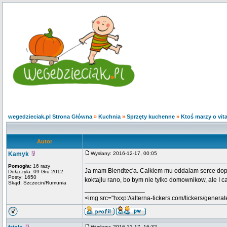
wegedzieciak.pl Strona Główna
»
Kuchnia
»
Sprzęty kuchenne
»
Ktoś marzy o vit
Autor
Kamyk
Wysłany: 2016-12-17, 00:05
Pomogła:
16 razy
Ja mam Blendtec'a. Calkiem mu oddalam serce dopie
Dołączyła: 09 Gru 2012
Posty: 1650
koktajlu rano, bo bym nie tylko domownikow, ale I ca
Skąd: Szczecin/Rumunia
_________________
<img src="hxxp://alterna-tickers.com/tickers/generat
Wysłany: 2016-12-17, 16:32