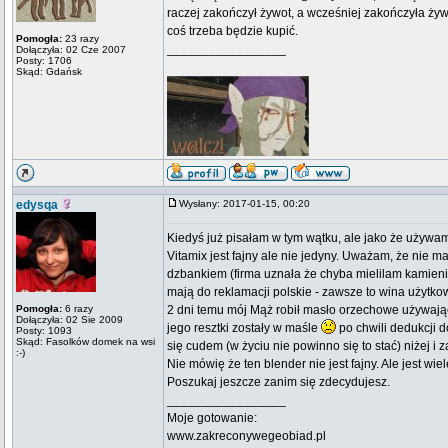
raczej zakończył żywot, a wcześniej zakończyła żyw
coś trzeba będzie kupić.
Pomogła:
23 razy
_________________
Dołączyła: 02 Cze 2007
Posty: 1706
Skąd: Gdańsk
edysqa
Wysłany: 2017-01-15, 00:20
Kiedyś już pisałam w tym wątku, ale jako że używa
Vitamix jest fajny ale nie jedyny. Uważam, że nie 
dzbankiem (firma uznała że chyba mielilam kamienie 
mają do reklamacji polskie - zawsze to wina użytko
Pomogła:
6 razy
2 dni temu mój Mąż robił masło orzechowe używają
Dołączyła: 02 Sie 2009
jego resztki zostały w maśle
po chwili dedukcji 
Posty: 1093
Skąd: Fasolków domek na wsi
się cudem (w życiu nie powinno się to stać) niżej i
:-)
Nie mówię że ten blender nie jest fajny. Ale jest wie
Poszukaj jeszcze zanim się zdecydujesz.
_________________
Moje gotowanie:
www.zakreconywegeobiad.pl