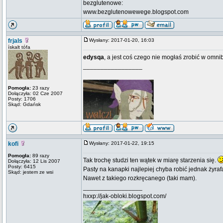
bezglutenowe:
www.bezglutenowewege.blogspot.com
frjals
Wysłany: 2017-01-20, 16:03
ískalt tófa
edysqa
, a jest coś czego nie mogłaś zrobić w omnib
_________________
Pomogła:
23 razy
Dołączyła: 02 Cze 2007
Posty: 1706
Skąd: Gdańsk
kofi
Wysłany: 2017-01-22, 19:15
Pomogła:
89 razy
Tak trochę studzi ten wątek w miarę starzenia się.
Dołączyła: 12 Lis 2007
Posty: 6415
Pasty na kanapki najlepiej chyba robić jednak żyra
Skąd: jestem ze wsi
Nawet z takiego rozkręcanego (taki mam).
_________________
hxxp://jak-obloki.blogspot.com/