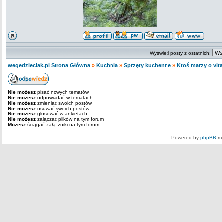
Wyświetl posty z ostatnich:
wegedzieciak.pl Strona Główna
»
Kuchnia
»
Sprzęty kuchenne
»
Ktoś marzy o vit
Nie możesz
pisać nowych tematów
Nie możesz
odpowiadać w tematach
Nie możesz
zmieniać swoich postów
Nie możesz
usuwać swoich postów
Nie możesz
głosować w ankietach
Nie możesz
załączać plików na tym forum
Możesz
ściągać załączniki na tym forum
Powered by
phpBB
mo