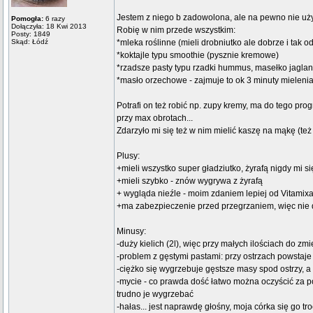
Jestem z niego b zadowolona, ale na pewno nie uż
Pomogła:
6 razy
Dołączyła: 18 Kwi 2013
Robię w nim przede wszystkim:
Posty: 1849
Skąd: Łódź
*mleka roślinne (mieli drobniutko ale dobrze i tak o
*koktajle typu smoothie (pysznie kremowe)
*rzadsze pasty typu rzadki hummus, masełko jaglan
*masło orzechowe - zajmuje to ok 3 minuty mielenia 
Potrafi on też robić np. zupy kremy, ma do tego pr
przy max obrotach...
Zdarzyło mi się też w nim mielić kaszę na mąkę (też
Plusy:
+mieli wszystko super gładziutko, żyrafą nigdy mi s
+mieli szybko - znów wygrywa z żyrafą
+ wygląda nieźle - moim zdaniem lepiej od Vitamixa
+ma zabezpieczenie przed przegrzaniem, więc nie d
Minusy:
-duży kielich (2l), więc przy małych ilościach do zm
-problem z gęstymi pastami: przy ostrzach powstaj
-ciężko się wygrzebuje gęstsze masy spod ostrzy, a
-mycie - co prawda dość łatwo można oczyścić za 
trudno je wygrzebać
-hałas... jest naprawdę głośny, moja córka się go tro