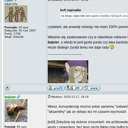
frjals
ískalt tófa
kofi napisał/a:
na blogu olgismile jest sporo testów różnych ur
czytałam, ale prawdę mówiąc nie mam 100% pewnośc
Pomogła:
23 razy
Dołączyła: 02 Cze 2007
Posty: 1706
Skąd: Gdańsk
Właśnie się zastanawiam czy w vitamiksie robienie 
bojster
, a wtedy to jest gęsta pasta czy taka bardz
może dlatego żyrafa temu nie daje rady
_________________
bojster
Wysłany: 2016-12-17, 19:18
Wiesz, konsystencję można sobie samemu "ustawić", 
"aksamitny" jak ze sklepu też mi czasem wychodził.
[edit] Żebyśmy się dobrze zrozumieli: nie próbowałe
Pomógł:
66 razy
wody z powrotem, bez tego może faktycznie byłby b