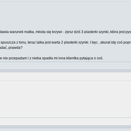
tawia warunek matka, młoda się krzywi - zjesz dziś 3 plasterki szynki, która jest py
spuszcza z tonu, teraz lalka jest warta 2 plasterki szynki. I bęc , akurat idę coś 
jadać, prawda?
ie nie przepadam i z nieba spadła mi inna klientka pytająca o coś.