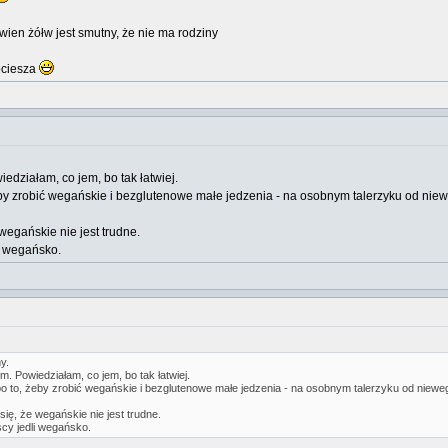
wien żółw jest smutny, że nie ma rodziny
pociesza
iedziałam, co jem, bo tak łatwiej.
y zrobić wegańskie i bezglutenowe małe jedzenia - na osobnym talerzyku od niewe
 wegańskie nie jest trudne.
li wegańsko.
y.
em. Powiedziałam, co jem, bo tak łatwiej.
to, żeby zrobić wegańskie i bezglutenowe małe jedzenia - na osobnym talerzyku od niewega
się, że wegańskie nie jest trudne.
scy jedli wegańsko.