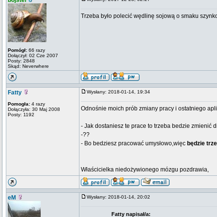
bojster
Trzeba było polecić wędlinę sojową o smaku szyn
Pomógł:
66 razy
Dołączył: 02 Cze 2007
Posty: 2848
Skąd: Neverwhere
Fatty
Wysłany: 2018-01-14, 19:34
Pomogła:
4 razy
Odnośnie moich prób zmiany pracy i ostatniego apl
Dołączyła: 30 Maj 2008
Posty: 1192
- Jak dostaniesz te prace to trzeba bedzie zmienić 
-??
- Bo bedziesz pracować umysłowo,więc
będzie tr
Właścicielka niedożywionego mózgu pozdrawia,
eM
Wysłany: 2018-01-14, 20:02
Fatty napisał/a: