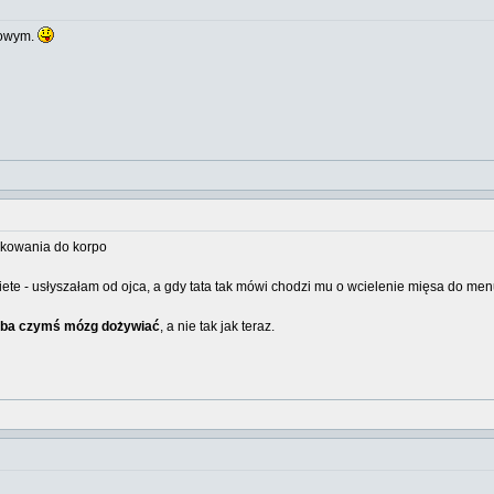
kowym.
ikowania do korpo
diete - usłyszałam od ojca, a gdy tata tak mówi chodzi mu o wcielenie mięsa do me
zeba czymś mózg dożywiać
, a nie tak jak teraz.