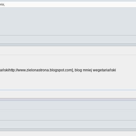
ia,
ańskihttp://www.zielonastrona.blogspot.com], blog mniej wegetariański