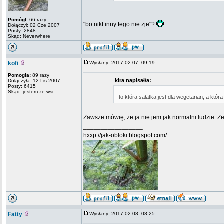
Pomógł:
66 razy
"bo nikt inny tego nie zje"?
Dołączył: 02 Cze 2007
Posty: 2848
Skąd: Neverwhere
kofi
Wysłany: 2017-02-07, 09:19
Pomogła:
89 razy
kira napisał/a:
Dołączyła: 12 Lis 2007
Posty: 6415
Skąd: jestem ze wsi
- to która sałatka jest dla wegetarian, a któr
Zawsze mówię, że ja nie jem jak normalni ludzie. Ż
_________________
hxxp://jak-obloki.blogspot.com/
Fatty
Wysłany: 2017-02-08, 08:25