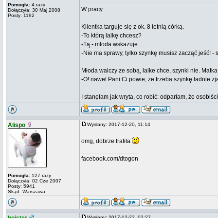
Pomogła:
4 razy
W pracy.
Dołączyła: 30 Maj 2008
Posty: 1192
Klientka targuje się z ok. 8 letnią córką.
-To którą lalkę chcesz?
-Tą - młoda wskazuje.
-Nie ma sprawy, tylko szynkę musisz zacząć jeść! - s
Młoda walczy ze sobą, lalke chce, szynki nie. Matka 
-O! nawet Pani Ci powie, ze trzeba szynkę ładnie z
I stanęłam jak wryta, co robić: odparłam, że osobiśc
Alispo
Wysłany: 2017-12-20, 11:14
omg, dobrze trafiła
_________________
facebook.com/dtogon
Pomogła:
127 razy
Dołączyła: 02 Cze 2007
Posty: 5941
Skąd: Warszawa
Wysłany: 2017-12-23, 02:27