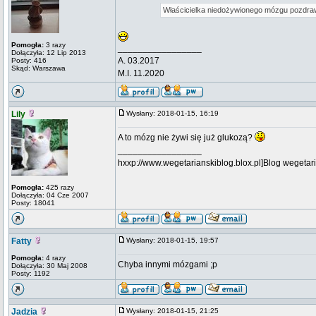
Właścicielka niedożywionego mózgu pozdraw
Pomogła:
3 razy
_________________
Dołączyła: 12 Lip 2013
A. 03.2017
Posty: 416
Skąd: Warszawa
M.I. 11.2020
Lily
Wysłany: 2018-01-15, 16:19
A to mózg nie żywi się już glukozą?
_________________
hxxp://www.wegetarianskiblog.blox.pl]Blog wegetari
Pomogła:
425 razy
Dołączyła: 04 Cze 2007
Posty: 18041
Fatty
Wysłany: 2018-01-15, 19:57
Pomogła:
4 razy
Chyba innymi mózgami ;p
Dołączyła: 30 Maj 2008
Posty: 1192
Jadzia
Wysłany: 2018-01-15, 21:25