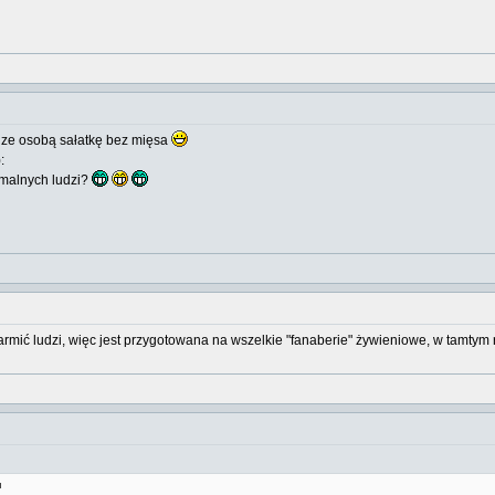
edze osobą sałatkę bez mięsa
:
ormalnych ludzi?
rmić ludzi, więc jest przygotowana na wszelkie "fanaberie" żywieniowe, w tamtym 