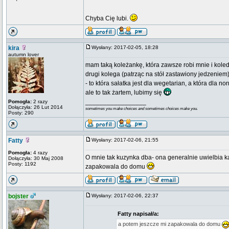
Chyba Cię lubi.
kira
Wysłany: 2017-02-05, 18:28
autumn lover
mam taką koleżankę, która zawsze robi mnie i kol
drugi kolega (patrząc na stół zastawiony jedzeniem)
- to która sałatka jest dla wegetarian, a która dla n
ale to tak żartem, lubimy się
_________________
Pomogła:
2 razy
Dołączyła: 26 Lut 2014
sometimes you make choices and sometimes choices make you.
Posty: 290
Fatty
Wysłany: 2017-02-06, 21:55
Pomogła:
4 razy
O mnie tak kuzynka dba- ona generalnie uwielbia ka
Dołączyła: 30 Maj 2008
Posty: 1192
zapakowala do domu
bojster
Wysłany: 2017-02-06, 22:37
Fatty napisał/a:
a potem jeszcze mi zapakowala do domu