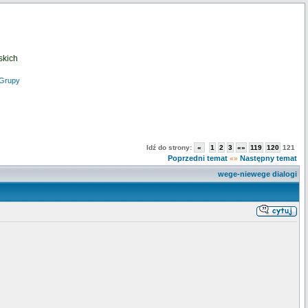
skich
Grupy
Idź do strony:
«
1
2
3
«»
119
120
121
Poprzedni temat
Następny temat
«»
wege-niewege dialogi