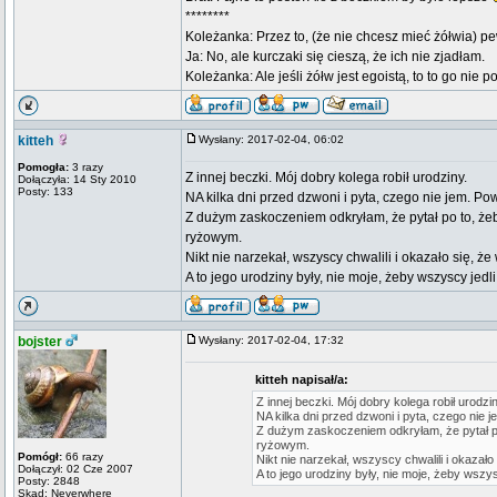
********
Koleżanka: Przez to, (że nie chcesz mieć żółwia) pe
Ja: No, ale kurczaki się cieszą, że ich nie zjadłam.
Koleżanka: Ale jeśli żółw jest egoistą, to to go nie 
kitteh
Wysłany: 2017-02-04, 06:02
Pomogła:
3 razy
Z innej beczki. Mój dobry kolega robił urodziny.
Dołączyła: 14 Sty 2010
Posty: 133
NA kilka dni przed dzwoni i pyta, czego nie jem. Pow
Z dużym zaskoczeniem odkryłam, że pytał po to, żeb
ryżowym.
Nikt nie narzekał, wszyscy chwalili i okazało się, że
A to jego urodziny były, nie moje, żeby wszyscy jed
bojster
Wysłany: 2017-02-04, 17:32
kitteh napisał/a:
Z innej beczki. Mój dobry kolega robił urodzin
NA kilka dni przed dzwoni i pyta, czego nie j
Z dużym zaskoczeniem odkryłam, że pytał po 
ryżowym.
Pomógł:
66 razy
Nikt nie narzekał, wszyscy chwalili i okazało 
Dołączył: 02 Cze 2007
A to jego urodziny były, nie moje, żeby wszy
Posty: 2848
Skąd: Neverwhere