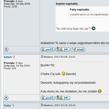
Pomogła:
4 razy
bojster napisał/a:
Dołączyła: 30 Maj 2008
Posty: 1192
Fatty napisał/a:
a potem jeszcze mi zapakowala
"bo nikt inny tego nie zje"?
dokładnie! To samo z wege sajgonkami które dla mn
kitteh
Wysłany: 2017-02-08, 23:41
Pomogła:
3 razy
[quote="b]
Dołączyła: 14 Sty 2010
Posty: 133
Chyba Cię lubi.
[/quote]
Owszem, kolegujemy się od podstawówki.
A do domu nic nie dostałam, bo nie zostało
Fatty
Wysłany: 2017-12-19, 23:14