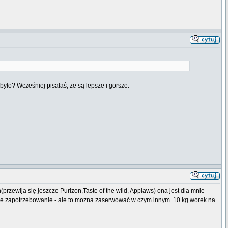
o było? Wcześniej pisałaś, że są lepsze i gorsze.
rzewija się jeszcze Purizon,Taste of the wild, Applaws) ona jest dla mnie
 kocie zapotrzebowanie.- ale to mozna zaserwować w czym innym. 10 kg worek na