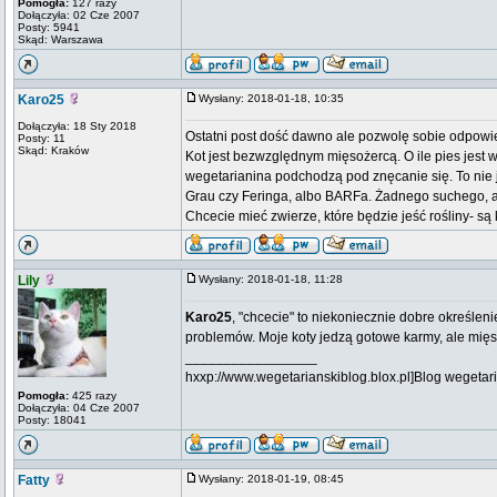
Pomogła:
127 razy
Dołączyła: 02 Cze 2007
Posty: 5941
Skąd: Warszawa
Karo25
Wysłany: 2018-01-18, 10:35
Dołączyła: 18 Sty 2018
Ostatni post dość dawno ale pozwolę sobie odpowie
Posty: 11
Skąd: Kraków
Kot jest bezwzględnym mięsożercą. O ile pies jest
wegetarianina podchodzą pod znęcanie się. To nie j
Grau czy Feringa, albo BARFa. Żadnego suchego, a
Chcecie mieć zwierze, które będzie jeść rośliny- są 
Lily
Wysłany: 2018-01-18, 11:28
Karo25
, "chcecie" to niekoniecznie dobre określen
problemów. Moje koty jedzą gotowe karmy, ale mięsa
_________________
hxxp://www.wegetarianskiblog.blox.pl]Blog wegetari
Pomogła:
425 razy
Dołączyła: 04 Cze 2007
Posty: 18041
Fatty
Wysłany: 2018-01-19, 08:45