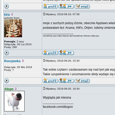
kira
Wysłany: 2016-09-19, 07:56
autumn lover
moje z suchych jedzą różnie, obecnie Applaws właśn
podawałam też: Acana, Hill's, Orijen. lubimy zmien
_________________
sometimes you make choices and sometimes choices make you.
Pomogła:
2 razy
Dołączyła: 26 Lut 2014
Posty: 290
Roszpunka
Wysłany: 2016-09-26, 15:35
Dołączyła: 26 Wrz 2016
Tak sobie czytam i zastanawiam się nad tym jak w
Posty: 7
Takie uzupełnienie i urozmaicenie diety wydaje się
Alispo
Wysłany: 2016-09-26, 19:34
Wygląda jak miesna
_________________
facebook.com/dtogon