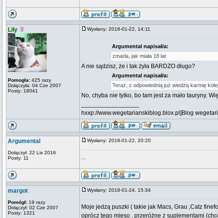
Lily
Wysłany: 2018-01-22, 14:11
Argumental napisał/a:
zmarła, jak miała 18 lat
A nie sądzisz, że i tak żyła BARDZO długo?
Argumental napisał/a:
Pomogła:
425 razy
Teraz, z odpowiednią już wiedzą karmię kol
Dołączyła: 04 Cze 2007
Posty: 18041
No, chyba nie tylko, bo tam jest za mało tauryny.
_________________
hxxp://www.wegetarianskiblog.blox.pl]Blog wegetari
Argumental
Wysłany: 2018-01-22, 20:20
Dołączył: 22 Lis 2016
...
Posty: 11
margot
Wysłany: 2018-01-24, 15:34
Pomógł:
19 razy
Moje jedzą puszki ( takie jak Macs, Grau ,Catz finef
Dołączył: 02 Cze 2007
Posty: 1321
oprócz tego mięso , przeróżne z suplementami (chc