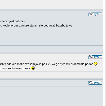
 teraz jest dobrze).
ciu o kocie forum, zawsze staram się podawać bezzbożowe.
ęcz przepada ale może czasem jakiś posiłek wege bym mu próbowała podać
 końcu kot to mięsożerca