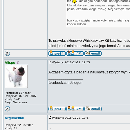
też
, ale częśc podchodzi do tego bardziej
Chciało by się czasami postrzegać ten temat j
pełną, czasami wege-miskę. Mój niemąż uważa
btw - gdy wzięłam moje koty i nie znałam si
końcu składu.
To prawda, sklepowe Whiskasy czy Kit-katy też ilo
mieć jakieś minimum wiedzy na jego temat. Ale mas
Alispo
Wysłany: 2018-01-19, 19:55
A czasem czytaja badania naukowe, z ktorych wyni
_________________
facebook.com/dtogon
Pomogła:
127 razy
Dołączyła: 02 Cze 2007
Posty: 5941
Skąd: Warszawa
Argumental
Wysłany: 2018-01-22, 10:57
Dołączył: 22 Lis 2016
...
Posty: 11