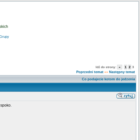
skich
Grupy
Idź do strony:
«
1
2
3
Poprzedni temat
Następny temat
«»
Co podajecie kotom do jedzenia
 spoko.