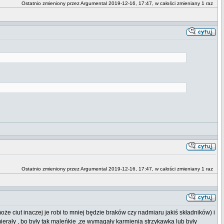
Ostatnio zmieniony przez Argumental 2019-12-16, 17:47, w całości zmieniany 1 raz
Ostatnio zmieniony przez Argumental 2019-12-16, 17:47, w całości zmieniany 1 raz
może ciut inaczej je robi to mniej będzie braków czy nadmiaru jakiś składników) i
rały , bo były tak maleńkie ,ze wymagały karmienia strzykawka lub były