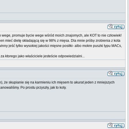
em wege, promuje bycie wege wśród moich znajomych, ale KOT to nie człowiek!
en mieć dietę składającą się w 98% z mięsa. Dla mnie próby zrobienia z kota
inny jeść tylko wysokiej jakości mięsne posiłki- albo mokre puszki typu MACs,
za ktorego jako właściciele jesteście odpowiedzialni...
), że skupianie się na karmieniu ich mięsem to akurat jeden z mniejszych
owaliśmy. Po prostu przyszły, jak to koty.