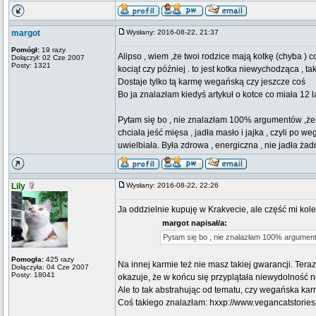
margot
Wysłany: 2016-08-22, 21:37
Pomógł:
19 razy
Alipso , wiem ,że twoi rodzice mają kotkę (chyba ) c
Dołączył: 02 Cze 2007
Posty: 1321
kociąt czy później . to jest kotka niewychodząca , ta
Dostaje tylko tą karmę wegańską czy jeszcze coś
Bo ja znalazłam kiedyś artykuł o kotce co miała 12 l
Pytam się bo , nie znalazłam 100% argumentów ,że k
chciała jeść mięsa , jadła masło i jajka , czyli po 
uwielbiała. Była zdrowa , energiczna , nie jadła ża
Lily
Wysłany: 2016-08-22, 22:26
Ja oddzielnie kupuję w Krakvecie, ale część mi kol
margot napisał/a:
Pytam się bo , nie znalazłam 100% argument
Pomogła:
425 razy
Na innej karmie też nie masz takiej gwarancji. Tera
Dołączyła: 04 Cze 2007
Posty: 18041
okazuje, że w końcu się przyplątała niewydolność n
Ale to tak abstrahując od tematu, czy wegańska kar
Coś takiego znalazłam: hxxp://www.vegancatstories
_________________