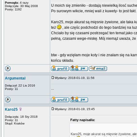
Pomogła:
4 razy
U moich się zmieniło - dostają niewielką ilosć such
Dołączyła: 30 Maj 2008
Posty: 1192
Po surowym wikcie, mniej wali z kuwety- to jest fakt.
Karo25, moje akurat są mięsnie żywione, ale taka 
też
, ale częśc podchodzi do tego bardziej na luz
Chciało by się czasami postrzegać ten temat jako cza
pełną, czasami wege-miskę. Mój niemąż uważa, że m
btw - gdy wzięłam moje koty i nie znałam się na ka
końcu składu.
Argumental
Wysłany: 2018-01-19, 11:56
Dołączył: 22 Lis 2016
...
Posty: 11
Karo25
Wysłany: 2018-01-19, 15:45
Dołączyła: 18 Sty 2018
Fatty napisał/a:
Posty: 11
Skąd: Kraków
Karo25, moje akurat są mięsnie żywione, al