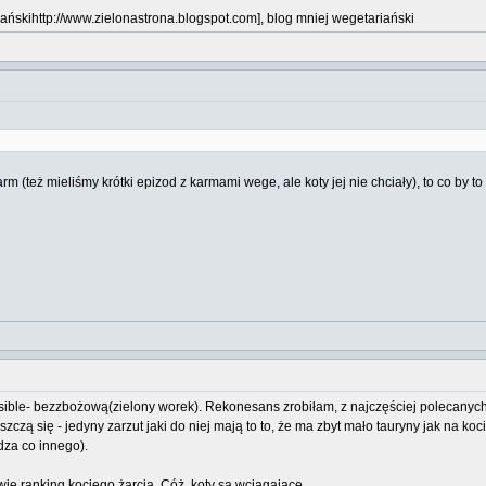
ańskihttp://www.zielonastrona.blogspot.com], blog mniej wegetariański
rm (też mieliśmy krótki epizod z karmami wege, ale koty jej nie chciały), to co by t
nsible- bezzbożową(zielony worek). Rekonesans zrobiłam, z najczęściej polecanych(p
zczą się - jedyny zarzut jaki do niej mają to to, że ma zbyt mało tauryny jak na
dza co innego).
ie ranking kociego żarcia. Cóż, koty są wciągające.