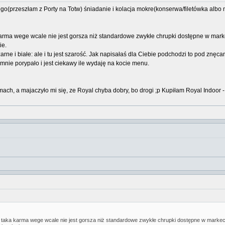
ego(przeszłam z Porty na Totw) śniadanie i kolacja mokre(konserwa/filetówka albo m
karma wege wcale nie jest gorsza niż standardowe zwykłe chrupki dostępne w mark
ie.
rne i białe: ale i tu jest szarość. Jak napisałaś dla Ciebie podchodzi to pod znęca
nie porypało i jest ciekawy ile wydaję na kocie menu.
rmach, a majaczyło mi się, ze Royal chyba dobry, bo drogi ;p Kupiłam Royal Indoor 
e taka karma wege wcale nie jest gorsza niż standardowe zwykłe chrupki dostępne w markeci