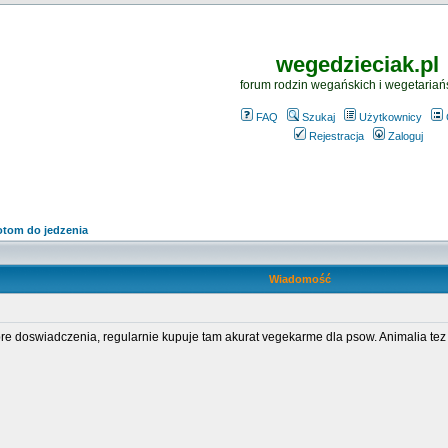
wegedzieciak.pl
forum rodzin wegańskich i wegetariań
FAQ
Szukaj
Użytkownicy
Rejestracja
Zaloguj
otom do jedzenia
Wiadomość
e doswiadczenia, regularnie kupuje tam akurat vegekarme dla psow. Animalia tez