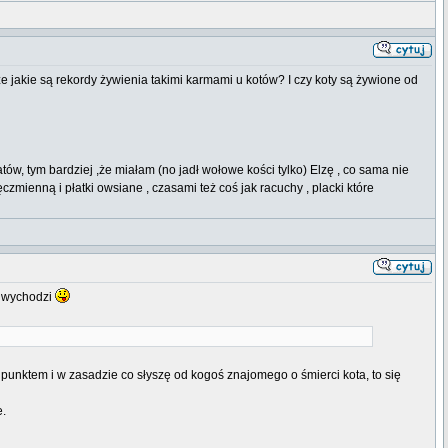
oże jakie są rekordy żywienia takimi karmami u kotów? I czy koty są żywione od
w, tym bardziej ,że miałam (no jadł wołowe kości tylko) Elzę , co sama nie
czmienną i płatki owsiane , czasami też coś jak racuchy , placki które
o wychodzi
m punktem i w zasadzie co słyszę od kogoś znajomego o śmierci kota, to się
e.