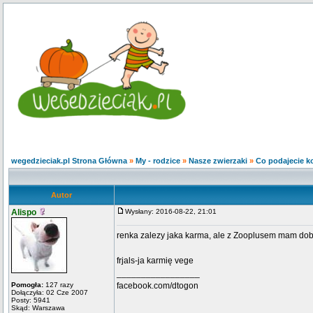
wegedzieciak.pl Strona Główna
»
My - rodzice
»
Nasze zwierzaki
»
Co podajecie k
Autor
Alispo
Wysłany: 2016-08-22, 21:01
renka zalezy jaka karma, ale z Zooplusem mam dobr
frjals-ja karmię vege
_________________
Pomogła:
127 razy
facebook.com/dtogon
Dołączyła: 02 Cze 2007
Posty: 5941
Skąd: Warszawa