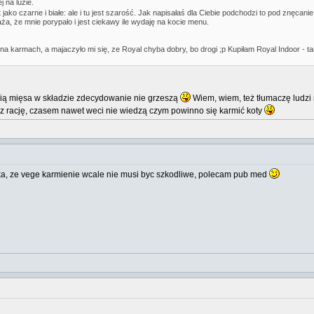
 na luzie.
ako czarne i białe: ale i tu jest szarość. Jak napisałaś dla Ciebie podchodzi to pod znęcanie
, że mnie porypało i jest ciekawy ile wydaję na kocie menu.
ę na karmach, a majaczyło mi się, ze Royal chyba dobry, bo drogi ;p Kupiłam Royal Indoor -
ścią mięsa w składzie zdecydowanie nie grzeszą
Wiem, wiem, też tłumaczę ludzi 
z rację, czasem nawet weci nie wiedzą czym powinno się karmić koty
ka, ze vege karmienie wcale nie musi byc szkodliwe, polecam pub med