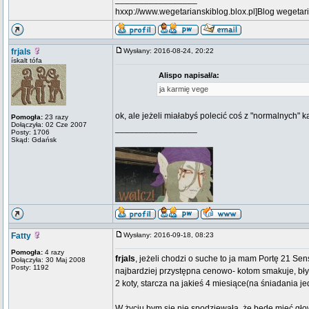
hxxp://www.wegetarianskiblog.blox.pl]Blog wegetari
frjals
Wysłany: 2016-08-24, 20:22
ískalt tófa
Alispo napisał/a:
ja karmię vege
ok, ale jeżeli miałabyś polecić coś z "normalnych" ka
Pomogła:
23 razy
Dołączyła: 02 Cze 2007
_________________
Posty: 1706
Skąd: Gdańsk
Fatty
Wysłany: 2016-09-18, 08:23
Pomogła:
4 razy
frjals
, jeżeli chodzi o suche to ja mam Portę 21 Se
Dołączyła: 30 Maj 2008
Posty: 1192
najbardziej przystępna cenowo- kotom smakuje, błys
2 koty, starcza na jakieś 4 miesiące(na śniadania je
W życiu bym sie nie spodziewała, że będe mieć głow