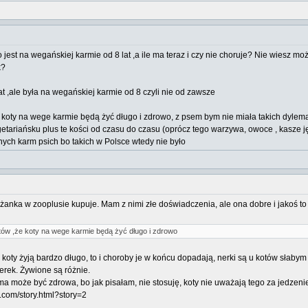
o jest na wegańskiej karmie od 8 lat ,a ile ma teraz i czy nie choruje? Nie wiesz m
k?
at ,ale była na wegańskiej karmie od 8 czyli nie od zawsze
oty na wege karmie będą żyć długo i zdrowo, z psem bym nie miała takich dylemató
wegetariańsku plus te kości od czasu do czasu (oprócz tego warzywa, owoce , kasze ję
dnych karm psich bo takich w Polsce wtedy nie było
eżanka w zooplusie kupuje. Mam z nimi złe doświadczenia, ale ona dobre i jakoś t
ów ,że koty na wege karmie będą żyć długo i zdrowo
z koty żyją bardzo długo, to i choroby je w końcu dopadają, nerki są u kotów słaby
erek. Żywione są różnie.
ma może być zdrowa, bo jak pisałam, nie stosuję, koty nie uważają tego za jedzeni
.com/story.html?story=2