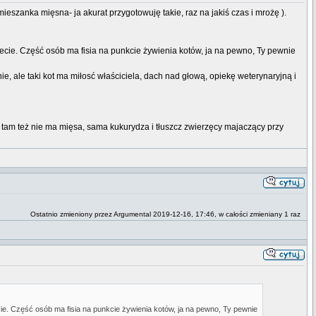
ieszanka mięsna- ja akurat przygotowuję takie, raz na jakiś czas i mrożę ).
ecie. Część osób ma fisia na punkcie żywienia kotów, ja na pewno, Ty pewnie
nie, ale taki kot ma miłosć właściciela, dach nad głową, opiekę weterynaryjną i
- tam też nie ma mięsa, sama kukurydza i tłuszcz zwierzęcy majaczący przy
Ostatnio zmieniony przez Argumental 2019-12-16, 17:46, w całości zmieniany 1 raz
e. Część osób ma fisia na punkcie żywienia kotów, ja na pewno, Ty pewnie