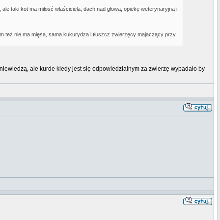
, ale taki kot ma miłosć właściciela, dach nad głową, opiekę weterynaryjną i
 tam też nie ma mięsa, sama kukurydza i tłuszcz zwierzęcy majaczący przy
niewiedzą, ale kurde kiedy jest się odpowiedzialnym za zwierzę wypadało by