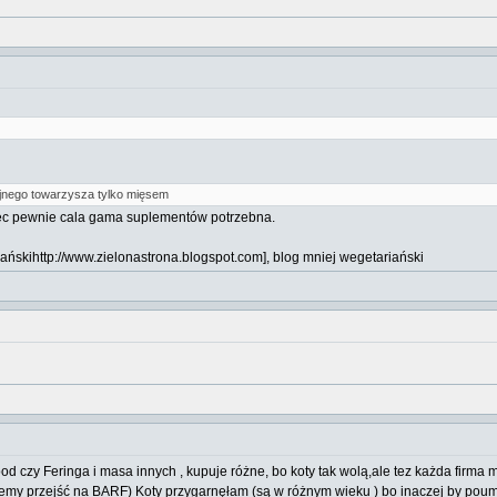
ejnego towarzysza tylko mięsem
 Więc pewnie cala gama suplementów potrzebna.
ańskihttp://www.zielonastrona.blogspot.com], blog mniej wegetariański
ood czy Feringa i masa innych , kupuje różne, bo koty tak wolą,ale tez każda firma 
emy przejść na BARF) Koty przygarnęłam (są w różnym wieku ) bo inaczej by poumie