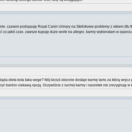
ie. czasem podsypuję Royal Canin Urinary na Stefcikowe problemy z sikiem (tfu tfu
iać co jakiś czas. zawsze kupuję duże worki na allegro. karmy wybierałam w opar
ygląda dieta kota taka wege? Mój kiciuś obecnie dostaje karmę Iams za którą wr
 być bardzo ciekawą opcją. Oczywiście z suchej karmy i saszetek nie zrezygnuję w