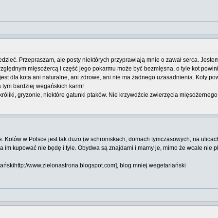
dzieć. Przepraszam, ale posty niektórych przyprawiają mnie o zawał serca. Jest
 względnym mięsożercą i część jego pokarmu może być bezmięsna, o tyle kot powini
est dla kota ani naturalne, ani zdrowe, ani nie ma żadnego uzasadnienia. Koty pow
 tym bardziej wegańskich karm!
króliki, gryzonie, niektóre gatunki ptaków. Nie krzywdźcie zwierzęcia mięsożernego 
ie. Kotów w Polsce jest tak dużo (w schroniskach, domach tymczasowych, na ulicach
 im kupować nie będę i tyle. Obydwa są znajdami i mamy je, mimo że wcale nie plan
ańskihttp://www.zielonastrona.blogspot.com], blog mniej wegetariański