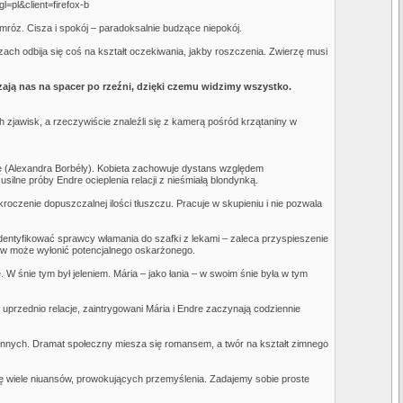
pl&client=firefox-b
mróz. Cisza i spokój – paradoksalnie budzące niepokój.
ach odbija się coś na kształt oczekiwania, jakby roszczenia. Zwierzę musi
zają nas na spacer po rzeźni, dzięki czemu widzimy wszystko.
ch zjawisk, a rzeczywiście znaleźli się z kamerą pośród krzątaniny w
árię (Alexandra Borbély). Kobieta zachowuje dystans względem
ilne próby Endre ocieplenia relacji z nieśmiałą blondynką.
oczenie dopuszczalnej ilości tłuszczu. Pracuje w skupieniu i nie pozwala
dentyfikować sprawcy włamania do szafki z lekami – zaleca przyspieszenie
w może wyłonić potencjalnego oskarżonego.
W śnie tym był jeleniem. Mária – jako łania – w swoim śnie była w tym
uprzednio relacje, zaintrygowani Mária i Endre zaczynają codziennie
ennych. Dramat społeczny miesza się romansem, a twór na kształt zimnego
się wiele niuansów, prowokujących przemyślenia. Zadajemy sobie proste