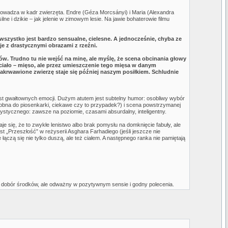
prowadza w kadr zwierzęta. Endre (Géza Morcsányi) i Maria (Alexandra
e i dzikie – jak jelenie w zimowym lesie. Na jawie bohaterowie filmu
o wszystko jest bardzo sensualne, cielesne. A jednocześnie, chyba ze
je z drastycznymi obrazami z rzeźni.
. Trudno tu nie wejść na minę, ale myślę, że scena obcinania głowy
 ciało – mięso, ale przez umieszczenie tego mięsa w danym
zakrwawione zwierzę staje się później naszym posiłkiem. Schludnie
jest gwałtownych emocji. Dużym atutem jest subtelny humor: osobliwy wybór
dobna do piosenkarki, ciekawe czy to przypadek?) i scena powstrzymanej
stycznego: zawsze na poziomie, czasami absurdalny, inteligentny.
 się, że to zwykłe lenistwo albo brak pomysłu na domknięcie fabuły, ale
 „Przeszłość” w reżyserii Asghara Farhadiego (jeśli jeszcze nie
ączą się nie tylko duszą, ale też ciałem. A następnego ranka nie pamiętają
a dobór środków, ale odważny w pozytywnym sensie i godny polecenia.