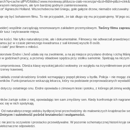
rch?q=cache:qfPVGfddttoJ:www.movieway.pl/dusza-cialo-recenzja/+&cd=8&hl=pl&ct=clnk&gl=
obrazem nietypowym, ale tym bardziej godnym zainteresowania.
ot” Agnieszki Holland. Wszechobecna biel śniegu, gołe gałęzie drzew, niemalże odczuwalny 
e się być bohaterem filmu. To nie przypadek, że tak długo się mu przypatrujemy. W jego ocz
hneider) wspólnie zarządzają renomowanym zakładem przemysłowym.
Twórcy filmu zapras
ór tusz i wykrawanie mięsa.
ne kości. Nie tylko naturalistycznie, ale i dokumentalnie. Filmowcy nie odtwarzali prawdziwy
nsu już w czasie pierwszego kwadransa z sali kinowej wyszło 8 osób.
ało” jest filmem o miłości.
iorstwie Endre i Jenő udała się na zwolnienie, a na jej miejsce przysłano drobną i cichą M
m w godzinach pracy, a przerwy obiadowe spędza przy stoliku samotnie. Spełzają na niczym us
kompromisowa. Obniża klasę wysokiej jakości wołowiny ze względu na trzymilimetrowe przekr
przerwy kawowej.
zakładu został skradziony środek wzmagający popęd płciowy u bydła. Policja – nie mogąc zi
wników. Funkcjonariusze wskazują lekarza, który na podstawie przeprowadzanych wywiadó
otyczy ostatniego snu. Endre opowiada o zimowym lesie i potoku, z którego pił zimną wodę. 
ków żartuje sobie z niej, opowiadając ten sam zmyślony sen. Kiedy konfrontuje ich nagrane 
oc się w nich spotykają.
ę. Od naturalistycznego widoku bydlęcej krwi przechodzimy do malowniczych krajobrazów s
Oniryzm i subtelność pośród brutalności i wulgarności.
 nie jest tu oczywiste i prostacko przewidywalne. W pozornie schematycznej historii kryje 
 wieloznaczne odpowiedzi.