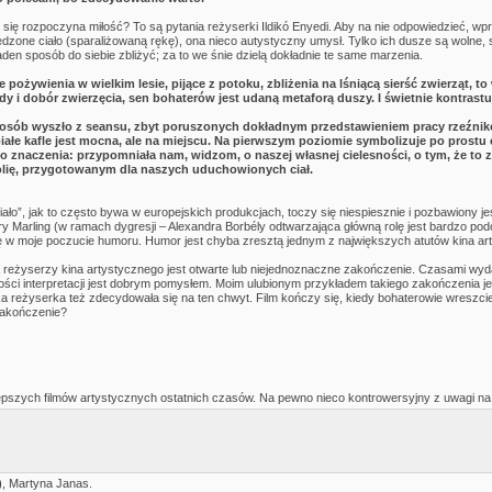
 się rozpoczyna miłość? To są pytania reżyserki Ildikó Enyedi. Aby na nie odpowiedzieć, w
zone ciało (sparaliżowaną rękę), ona nieco autystyczny umysł. Tylko ich dusze są wolne, siln
żaden sposób do siebie zbliżyć; za to we śnie dzielą dokładnie te same marzenia.
 pożywienia w wielkim lesie, pijące z potoku, zbliżenia na lśniącą sierść zwierząt, t
 i dobór zwierzęcia, sen bohaterów jest udaną metaforą duszy. I świetnie kontrastu
 osób wyszło z seansu, zbyt poruszonych dokładnym przedstawieniem pracy rzeźników
iałe kafle jest mocna, ale na miejscu. Na pierwszym poziomie symbolizuje po prostu
o znaczenia: przypomniała nam, widzom, o naszej własnej cielesności, o tym, że to 
lię, przygotowanym dla naszych uduchowionych ciał.
ało”, jak to często bywa w europejskich produkcjach, toczy się niespiesznie i pozbawiony 
y Marling (w ramach dygresji – Alexandra Borbély odtwarzająca główną rolę jest bardzo po
w moje poczucie humoru. Humor jest chyba zresztą jednym z największych atutów kina arty
 reżyserzy kina artystycznego jest otwarte lub niejednoznaczne zakończenie. Czasami wydaje
ci interpretacji jest dobrym pomysłem. Moim ulubionym przykładem takiego zakończenia jest
a reżyserka też zdecydowała się na ten chwyt. Film kończy się, kiedy bohaterowie wreszcie ł
zakończenie?
jlepszych filmów artystycznych ostatnich czasów. Na pewno nieco kontrowersyjny z uwagi n
)
, Martyna Janas.