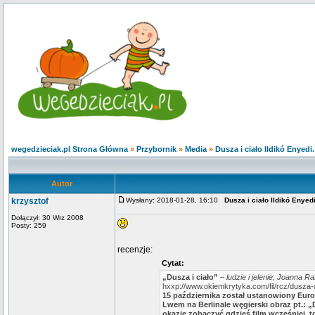
wegedzieciak.pl Strona Główna
»
Przybornik
»
Media
»
Dusza i ciało Ildikó Enyedi.
Autor
krzysztof
Wysłany: 2018-01-28, 16:10
Dusza i ciało Ildikó Enyedi
Dołączył: 30 Wrz 2008
Posty: 259
recenzje:
Cytat:
„Dusza i ciało”
–
ludzie i jelenie, Joanna R
hxxp://www.okiemkrytyka.com/fil/rcz/dusza-
15 października został ustanowiony Eur
Lwem na Berlinale węgierski obraz pt.: „
okazję zobaczyć gdzieś film wcześniej, 