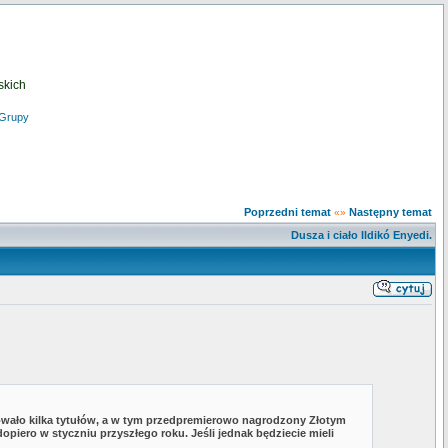
skich
Grupy
Poprzedni temat
Następny temat
«»
Dusza i ciało Ildikó Enyedi.
owało kilka tytułów, a w tym przedpremierowo nagrodzony Złotym
opiero w styczniu przyszłego roku. Jeśli jednak będziecie mieli