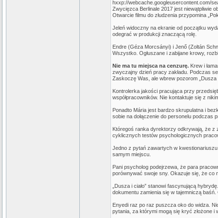
hxxp://webcache.googleusercontent.com/sea
Zwycięzca Berlinale 2017 jest niewątpliwie 
Otwarcie filmu do złudzenia przypomina „Pok
Jeleń widoczny na ekranie od początku wydaj
odegrać w produkcji znaczącą rolę.
Endre (Géza Morcsányi) i Jenő (Zoltán Sc
Wszystko. Ogłuszane i zabijane krowy, rozbi
Nie ma tu miejsca na cenzurę.
Krew i łama
zwyczajny dzień pracy zakładu. Podczas sea
Zaskoczę Was, ale wbrew pozorom „Dusza i ci
Kontrolerka jakości pracująca przy przedsięb
współpracowników. Nie kontaktuje się z niki
Ponadto Mária jest bardzo skrupulatna i bez
sobie na dołączenie do personelu podczas 
Któregoś ranka dyrektorzy odkrywają, że z 
cyklicznych testów psychologicznych praco
Jedno z pytań zawartych w kwestionariuszu d
samym miejscu.
Pani psycholog podejrzewa, że para pracowni
porównywać swoje sny. Okazuje się, że co n
„Dusza i ciało” stanowi fascynującą hybryd
dokumentu zamienia się w tajemniczą baśń.
Enyedi raz po raz puszcza oko do widza. Nic
pytania, za którymi mogą się kryć złożone i