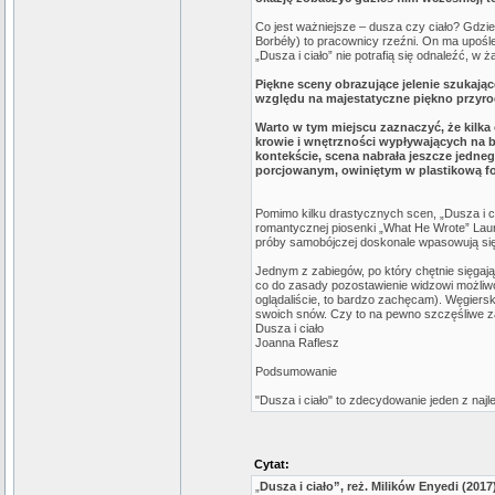
Co jest ważniejsze – dusza czy ciało? Gdzie
Borbély) to pracownicy rzeźni. On ma upośled
„Dusza i ciało” nie potrafią się odnaleźć, w 
Piękne sceny obrazujące jelenie szukające
względu na majestatyczne piękno przyrody
Warto w tym miejscu zaznaczyć, że kilka
krowie i wnętrzności wypływających na b
kontekście, scena nabrała jeszcze jedneg
porcjowanym, owiniętym w plastikową fo
Pomimo kilku drastycznych scen, „Dusza i ci
romantycznej piosenki „What He Wrote” Laur
próby samobójczej doskonale wpasowują się 
Jednym z zabiegów, po który chętnie sięgają
co do zasady pozostawienie widzowi możliwoś
oglądaliście, to bardzo zachęcam). Węgiersk
swoich snów. Czy to na pewno szczęśliwe 
Dusza i ciało
Joanna Raflesz
Podsumowanie
"Dusza i ciało" to zdecydowanie jeden z na
Cytat:
„
Dusza i ciało”, reż. Milików Enyedi (2017