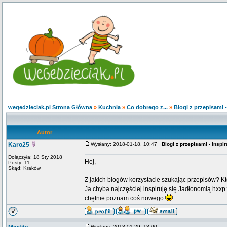
wegedzieciak.pl Strona Główna
»
Kuchnia
»
Co dobrego z...
»
Blogi z przepisami -
Autor
Karo25
Wysłany: 2018-01-18, 10:47
Blogi z przepisami - inspir
Dołączyła: 18 Sty 2018
Hej,
Posty: 11
Skąd: Kraków
Z jakich blogów korzystacie szukając przepisów? K
Ja chyba najczęściej inspiruję się Jadłonomią hxxp
chętnie poznam coś nowego
Wysłany: 2018-01-29, 18:00