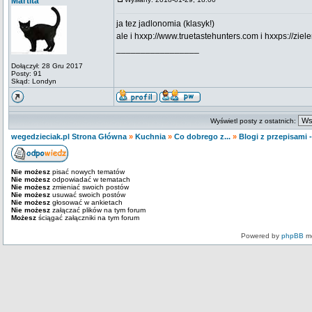
Martita
ja tez jadlonomia (klasyk!)
ale i hxxp://www.truetastehunters.com i hxxps://ziel
_________________
Dołączył: 28 Gru 2017
Posty: 91
Skąd: Londyn
Wyświetl posty z ostatnich:
wegedzieciak.pl Strona Główna
»
Kuchnia
»
Co dobrego z...
»
Blogi z przepisami -
Nie możesz
pisać nowych tematów
Nie możesz
odpowiadać w tematach
Nie możesz
zmieniać swoich postów
Nie możesz
usuwać swoich postów
Nie możesz
głosować w ankietach
Nie możesz
załączać plików na tym forum
Możesz
ściągać załączniki na tym forum
Powered by
phpBB
mo