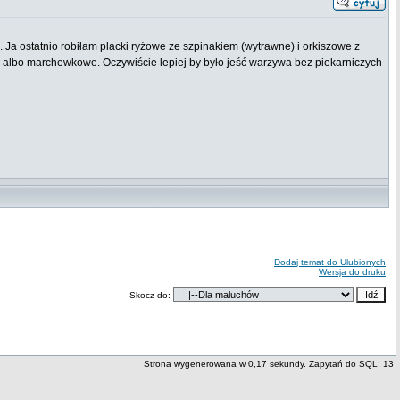
ą. Ja ostatnio robiłam placki ryżowe ze szpinakiem (wytrawne) i orkiszowe z
, albo marchewkowe. Oczywiście lepiej by było jeść warzywa bez piekarniczych
Dodaj temat do Ulubionych
Wersja do druku
Skocz do:
Strona wygenerowana w 0,17 sekundy. Zapytań do SQL: 13