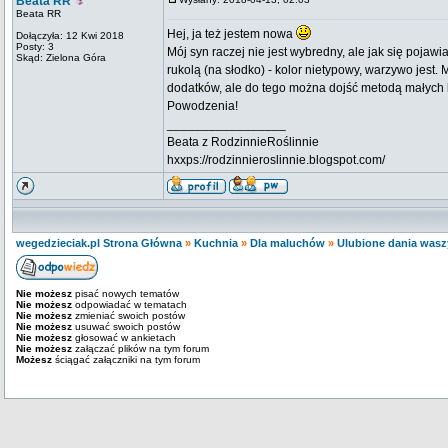
Beata RR
Beata RR
Hej, ja też jestem nowa
Dołączyła: 12 Kwi 2018
Posty: 3
Mój syn raczej nie jest wybredny, ale jak się pojaw
Skąd: Zielona Góra
rukolą (na słodko) - kolor nietypowy, warzywo jes
dodatków, ale do tego można dojść metodą małych 
Powodzenia!
_________________
Beata z RodzinnieRoślinnie
hxxps://rodzinnieroslinnie.blogspot.com/
wegedzieciak.pl Strona Główna
»
Kuchnia
»
Dla maluchów
»
Ulubione dania was
Nie możesz
pisać nowych tematów
Nie możesz
odpowiadać w tematach
Nie możesz
zmieniać swoich postów
Nie możesz
usuwać swoich postów
Nie możesz
głosować w ankietach
Nie możesz
załączać plików na tym forum
Możesz
ściągać załączniki na tym forum