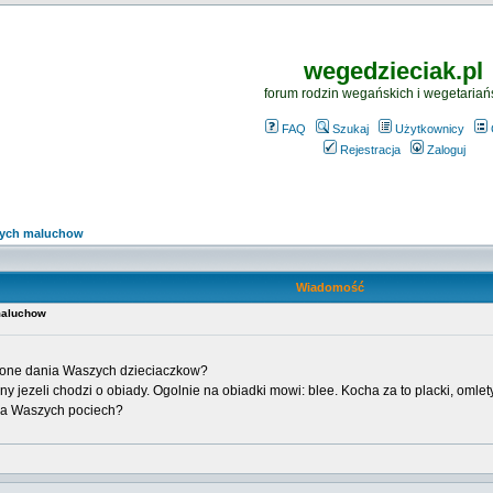
wegedzieciak.pl
forum rodzin wegańskich i wegetariań
FAQ
Szukaj
Użytkownicy
Rejestracja
Zaloguj
zych maluchow
Wiadomość
maluchow
bione dania Waszych dzieciaczkow?
ny jezeli chodzi o obiady. Ogolnie na obiadki mowi: blee. Kocha za to placki, omlet
nia Waszych pociech?