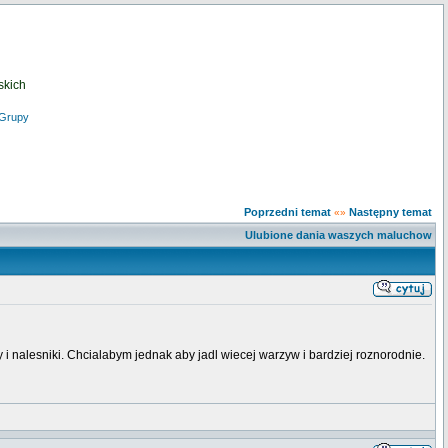
skich
Grupy
Poprzedni temat
Następny temat
«»
Ulubione dania waszych maluchow
y i nalesniki. Chcialabym jednak aby jadl wiecej warzyw i bardziej roznorodnie.