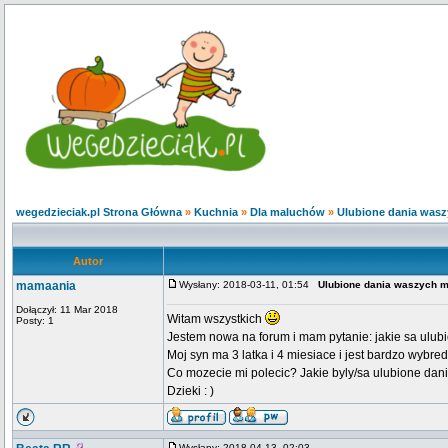
wegedzieciak.pl Strona Główna
»
Kuchnia
»
Dla maluchów
»
Ulubione dania was
Autor
mamaania
Wysłany: 2018-03-11, 01:54
Ulubione dania waszych 
Dołączył: 11 Mar 2018
Witam wszystkich
Posty: 1
Jestem nowa na forum i mam pytanie: jakie sa ulu
Moj syn ma 3 latka i 4 miesiace i jest bardzo wybred
Co mozecie mi polecic? Jakie byly/sa ulubione da
Dzieki : )
Wysłany: 2018-04-13, 02:03