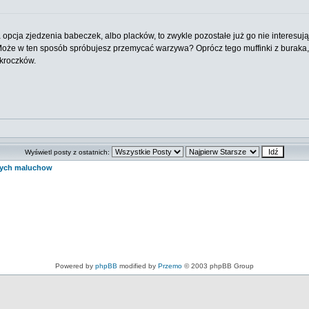
ia opcja zjedzenia babeczek, albo placków, to zwykle pozostałe już go nie interesuj
t. Może w ten sposób spróbujesz przemycać warzywa? Oprócz tego muffinki z buraka
kroczków.
Wyświetl posty z ostatnich:
zych maluchow
Powered by
phpBB
modified by
Przemo
© 2003 phpBB Group