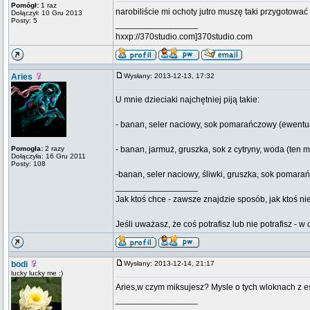
Pomógł:
1 raz
narobiliście mi ochoty jutro muszę taki przygotować
Dołączył: 10 Gru 2013
Posty: 5
_________________
hxxp://370studio.com]370studio.com
Aries
Wysłany: 2013-12-13, 17:32
U mnie dzieciaki najchętniej piją takie:
- banan, seler naciowy, sok pomarańczowy (ewentua
Pomogła:
2 razy
- banan, jarmuż, gruszka, sok z cytryny, woda (ten m
Dołączyła: 16 Gru 2011
Posty: 108
-banan, seler naciowy, śliwki, gruszka, sok pomarańc
_________________
Jak ktoś chce - zawsze znajdzie sposób, jak ktoś n
Jeśli uważasz, że coś potrafisz lub nie potrafisz - 
bodi
Wysłany: 2013-12-14, 21:17
lucky lucky me :)
Aries,w czym miksujesz? Mysle o tych wloknach z es
_________________