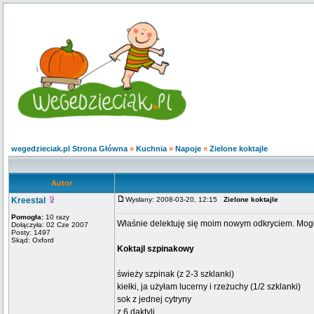
wegedzieciak.pl Strona Główna
»
Kuchnia
»
Napoje
»
Zielone koktajle
Autor
Kreestal
Wysłany: 2008-03-20, 12:15
Zielone koktajle
Pomogła:
10 razy
Właśnie delektuję się moim nowym odkryciem. Mogła
Dołączyła: 02 Cze 2007
Posty: 1497
Skąd: Oxford
Koktajl szpinakowy
świeży szpinak (z 2-3 szklanki)
kiełki, ja użyłam lucerny i rzeżuchy (1/2 szklanki)
sok z jednej cytryny
z 6 daktyli