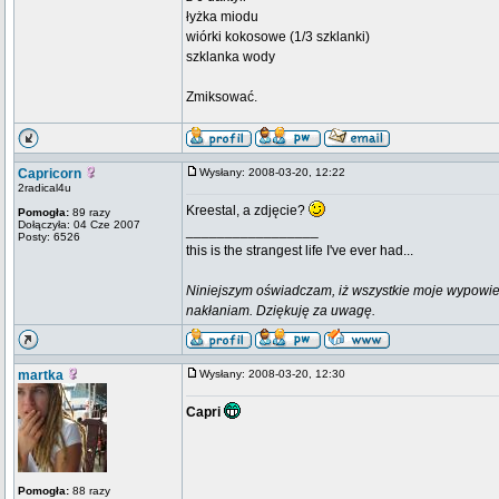
łyżka miodu
wiórki kokosowe (1/3 szklanki)
szklanka wody
Zmiksować.
Capricorn
Wysłany: 2008-03-20, 12:22
2radical4u
Kreestal, a zdjęcie?
Pomogła:
89 razy
Dołączyła: 04 Cze 2007
_________________
Posty: 6526
this is the strangest life I've ever had...
Niniejszym oświadczam, iż wszystkie moje wypowie
nakłaniam. Dziękuję za uwagę.
martka
Wysłany: 2008-03-20, 12:30
Capri
Pomogła:
88 razy