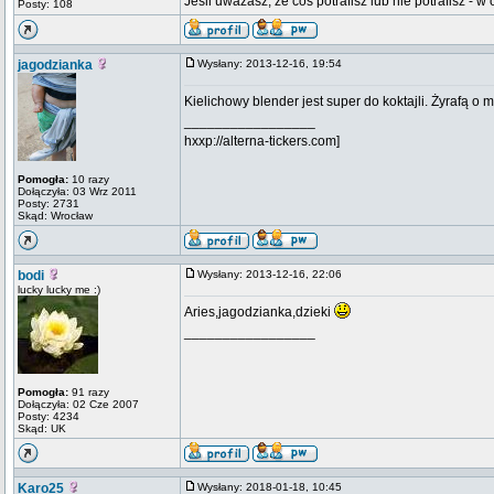
Jeśli uważasz, że coś potrafisz lub nie potrafisz - 
Posty: 108
jagodzianka
Wysłany: 2013-12-16, 19:54
Kielichowy blender jest super do koktajli. Żyrafą o
_________________
hxxp://alterna-tickers.com]
Pomogła:
10 razy
Dołączyła: 03 Wrz 2011
Posty: 2731
Skąd: Wrocław
bodi
Wysłany: 2013-12-16, 22:06
lucky lucky me :)
Aries,jagodzianka,dzieki
_________________
Pomogła:
91 razy
Dołączyła: 02 Cze 2007
Posty: 4234
Skąd: UK
Karo25
Wysłany: 2018-01-18, 10:45