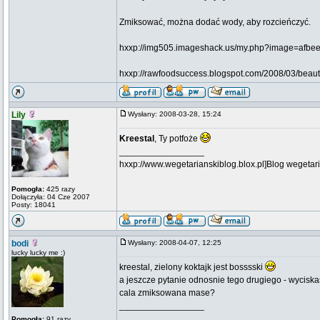
Zmiksować, można dodać wody, aby rozcieńczyć.
hxxp://img505.imageshack.us/my.php?image=afbee
hxxp://rawfoodsuccess.blogspot.com/2008/03/beautif
Lily
Wysłany: 2008-03-28, 15:24
Kreestal
, Ty potfoże
_________________
hxxp://www.wegetarianskiblog.blox.pl]Blog wegetari
Pomogła:
425 razy
Dołączyła: 04 Cze 2007
Posty: 18041
bodi
Wysłany: 2008-04-07, 12:25
lucky lucky me :)
kreestal, zielony koktajk jest bosssski
a jeszcze pytanie odnosnie tego drugiego - wyciskas
cala zmiksowana mase?
_________________
Pomogła:
91 razy