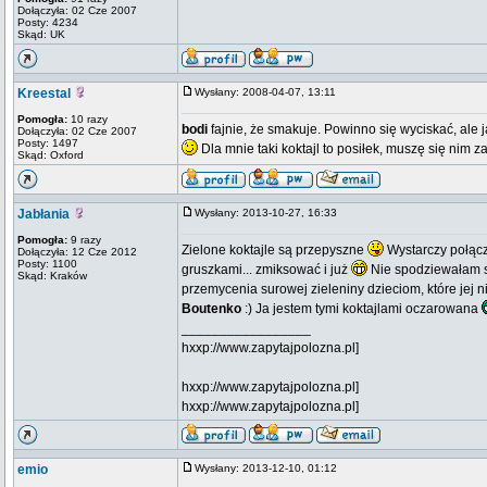
Dołączyła: 02 Cze 2007
Posty: 4234
Skąd: UK
Kreestal
Wysłany: 2008-04-07, 13:11
Pomogła:
10 razy
bodi
fajnie, że smakuje. Powinno się wyciskać, ale j
Dołączyła: 02 Cze 2007
Posty: 1497
Dla mnie taki koktajl to posiłek, muszę się nim z
Skąd: Oxford
Jabłania
Wysłany: 2013-10-27, 16:33
Pomogła:
9 razy
Zielone koktajle są przepyszne
Wystarczy połączy
Dołączyła: 12 Cze 2012
Posty: 1100
gruszkami... zmiksować i już
Nie spodziewałam si
Skąd: Kraków
przemycenia surowej zieleniny dzieciom, które jej ni
Boutenko
:) Ja jestem tymi koktajlami oczarowana
_________________
hxxp://www.zapytajpolozna.pl]
hxxp://www.zapytajpolozna.pl]
hxxp://www.zapytajpolozna.pl]
emio
Wysłany: 2013-12-10, 01:12