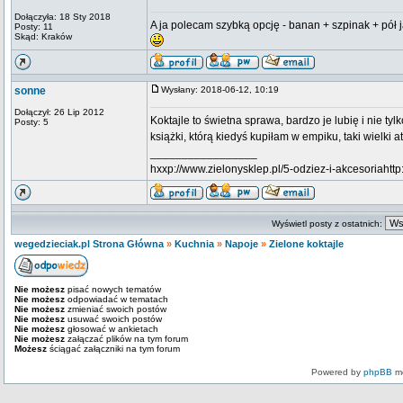
Dołączyła: 18 Sty 2018
A ja polecam szybką opcję - banan + szpinak + pó
Posty: 11
Skąd: Kraków
sonne
Wysłany: 2018-06-12, 10:19
Dołączył: 26 Lip 2012
Koktajle to świetna sprawa, bardzo je lubię i nie tyl
Posty: 5
książki, którą kiedyś kupiłam w empiku, taki wielki a
_________________
hxxp://www.zielonysklep.pl/5-odziez-i-akcesoriahttp
Wyświetl posty z ostatnich:
wegedzieciak.pl Strona Główna
»
Kuchnia
»
Napoje
»
Zielone koktajle
Nie możesz
pisać nowych tematów
Nie możesz
odpowiadać w tematach
Nie możesz
zmieniać swoich postów
Nie możesz
usuwać swoich postów
Nie możesz
głosować w ankietach
Nie możesz
załączać plików na tym forum
Możesz
ściągać załączniki na tym forum
Powered by
phpBB
mo