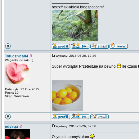
_________________
hxxp://jak-obloki.blogspot.com/
Tofucznica84
Wysłany: 2015-06-26, 12:29
Weganka od roku :)
Super wygląda! Przetestuję na pewno
Ile czasu
_________________
Dołączyła: 22 Cze 2015
Posty: 10
Skąd: Warszawa
edysqa
Wysłany: 2016-02-26, 09:30
O tym nie pomyślałam