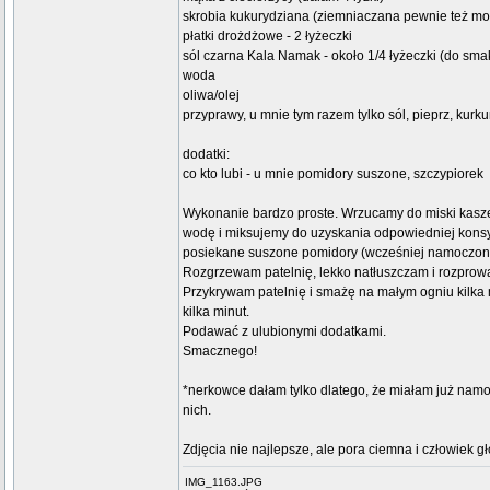
skrobia kukurydziana (ziemniaczana pewnie też może
płatki drożdżowe - 2 łyżeczki
sól czarna Kala Namak - około 1/4 łyżeczki (do sma
woda
oliwa/olej
przyprawy, u mnie tym razem tylko sól, pieprz, kurku
dodatki:
co kto lubi - u mnie pomidory suszone, szczypiorek
Wykonanie bardzo proste. Wrzucamy do miski kasze, 
wodę i miksujemy do uzyskania odpowiedniej konsy
posiekane suszone pomidory (wcześniej namoczone k
Rozgrzewam patelnię, lekko natłuszczam i rozprowa
Przykrywam patelnię i smażę na małym ogniu kilka 
kilka minut.
Podawać z ulubionymi dodatkami.
Smacznego!
*nerkowce dałam tylko dlatego, że miałam już namoc
nich.
Zdjęcia nie najlepsze, ale pora ciemna i człowiek 
IMG_1163.JPG