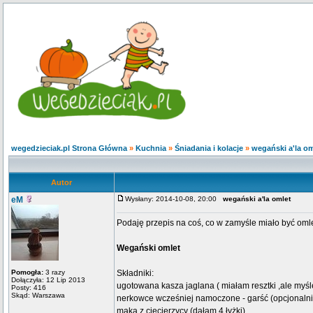
wegedzieciak.pl Strona Główna
»
Kuchnia
»
Śniadania i kolacje
»
wegański a'la om
Autor
eM
Wysłany: 2014-10-08, 20:00
wegański a'la omlet
Podaję przepis na coś, co w zamyśle miało być om
Wegański omlet
Pomogła:
3 razy
Składniki:
Dołączyła: 12 Lip 2013
ugotowana kasza jaglana ( miałam resztki ,ale myślę
Posty: 416
Skąd: Warszawa
nerkowce wcześniej namoczone - garść (opcjonalni
mąka z ciecierzycy (dałam 4 łyżki)