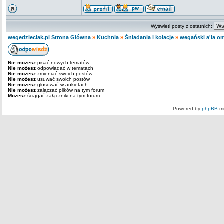
Wyświetl posty z ostatnich:
wegedzieciak.pl Strona Główna
»
Kuchnia
»
Śniadania i kolacje
»
wegański a'la om
Nie możesz
pisać nowych tematów
Nie możesz
odpowiadać w tematach
Nie możesz
zmieniać swoich postów
Nie możesz
usuwać swoich postów
Nie możesz
głosować w ankietach
Nie możesz
załączać plików na tym forum
Możesz
ściągać załączniki na tym forum
Powered by
phpBB
mo