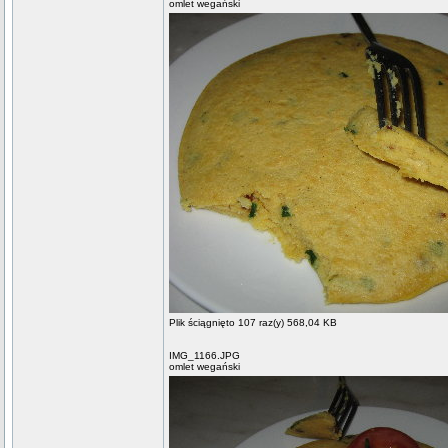
omlet wegański
Plik ściągnięto 107 raz(y) 568,04 KB
IMG_1166.JPG
omlet wegański