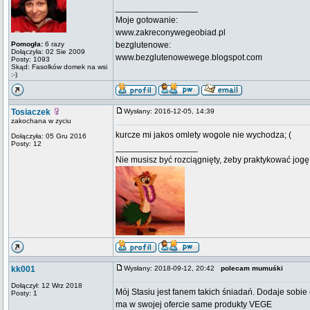
_________________
Moje gotowanie:
www.zakreconywegeobiad.pl
Pomogła:
6 razy
bezglutenowe:
Dołączyła: 02 Sie 2009
www.bezglutenowewege.blogspot.com
Posty: 1093
Skąd: Fasolków domek na wsi
:-)
Tosiaczek
Wysłany: 2016-12-05, 14:39
zakochana w zyciu
kurcze mi jakos omlety wogole nie wychodza; (
Dołączyła: 05 Gru 2016
Posty: 12
_________________
Nie musisz być rozciągnięty, żeby praktykować jogę
kk001
Wysłany: 2018-09-12, 20:42
polecam mumuśki
Dołączył: 12 Wrz 2018
Mój Stasiu jest fanem takich śniadań. Dodaje sobi
Posty: 1
ma w swojej ofercie same produkty VEGE