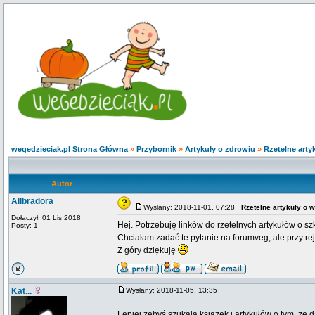
wegedzieciak.pl Strona Główna
»
Przybornik
»
Artykuły o zdrowiu
»
Rzetelne art
Autor
Allbradora
Wysłany: 2018-11-01, 07:28
Rzetelne artykuły o 
Dołączył: 01 Lis 2018
Hej. Potrzebuję linków do rzetelnych artykułów o sz
Posty: 1
Chciałam zadać te pytanie na forumveg, ale przy re
Z góry dziękuję
Kat...
Wysłany: 2018-11-05, 13:35
Lepiej żebyś szukała książek i artykułów o tym, że