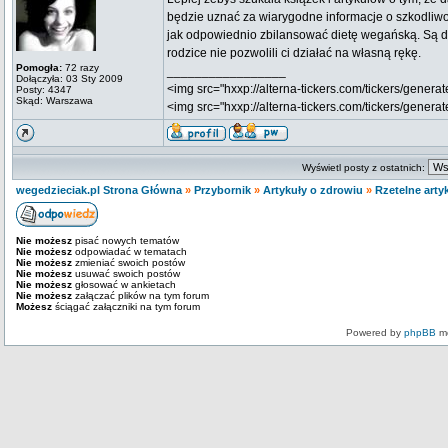
będzie uznać za wiarygodne informacje o szkodliwoś
jak odpowiednio zbilansować dietę wegańską. Są di
rodzice nie pozwolili ci działać na własną rękę.
Pomogła:
72 razy
_________________
Dołączyła: 03 Sty 2009
<img src="hxxp://alterna-tickers.com/tickers/generat
Posty: 4347
Skąd: Warszawa
<img src="hxxp://alterna-tickers.com/tickers/genera
Wyświetl posty z ostatnich:
wegedzieciak.pl Strona Główna
»
Przybornik
»
Artykuły o zdrowiu
»
Rzetelne art
Nie możesz
pisać nowych tematów
Nie możesz
odpowiadać w tematach
Nie możesz
zmieniać swoich postów
Nie możesz
usuwać swoich postów
Nie możesz
głosować w ankietach
Nie możesz
załączać plików na tym forum
Możesz
ściągać załączniki na tym forum
Powered by
phpBB
mo