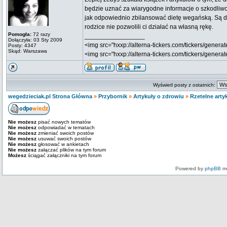
będzie uznać za wiarygodne informacje o szkodliwoś
jak odpowiednio zbilansować dietę wegańską. Są di
rodzice nie pozwolili ci działać na własną rękę.
Pomogła:
72 razy
_________________
Dołączyła: 03 Sty 2009
<img src="hxxp://alterna-tickers.com/tickers/generat
Posty: 4347
Skąd: Warszawa
<img src="hxxp://alterna-tickers.com/tickers/genera
Wyświetl posty z ostatnich:
wegedzieciak.pl Strona Główna
»
Przybornik
»
Artykuły o zdrowiu
»
Rzetelne art
Nie możesz
pisać nowych tematów
Nie możesz
odpowiadać w tematach
Nie możesz
zmieniać swoich postów
Nie możesz
usuwać swoich postów
Nie możesz
głosować w ankietach
Nie możesz
załączać plików na tym forum
Możesz
ściągać załączniki na tym forum
Powered by
phpBB
mo