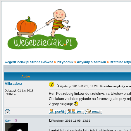
wegedzieciak.pl Strona Główna
»
Przybornik
»
Artykuły o zdrowiu
»
Rzetelne art
Autor
Allbradora
Wysłany: 2018-11-01, 07:28
Rzetelne artykuły o 
Dołączył: 01 Lis 2018
Hej. Potrzebuję linków do rzetelnych artykułów o sz
Posty: 1
Chciałam zadać te pytanie na forumveg, ale przy re
Z góry dziękuję
Kat...
Wysłany: 2018-11-05, 13:35
Lepiej żebyś szukała książek i artykułów o tym, że