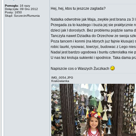
Pomogła:
16 razy
Hej, hej, ktos tu jeszcze zaglada?
Dołączyła: 09 Gru 2012
Posty: 1650
Skąd: Szczecin/Rumunia
Natalka odwrotnie jak Maja, zwykle jest brana za 3 
Przegada za to kazdego i buzia jej sie praktyczni
dzieci jak I doroslych. Bez problemu pojdzie sama
Tanczyla nawet Dziadka do Orzechow ze swoja szko
Poza tancem i konmi (na ktorych juz fajnie klusuje)
robic laurki, rysowac, towrzyc, budowac z Lego nies
Nadal jest bardzo ugodowa i buntu czterolatka nie 
U nas tez kroluja sukienki i spodnice. Taka dama p
Napiszcie cos o Waszych Żuczkach
IMG_0054.JPG
Krakowianka