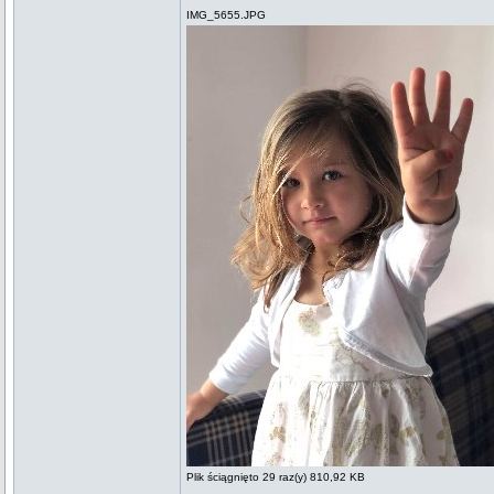
IMG_5655.JPG
Plik ściągnięto 29 raz(y) 810,92 KB