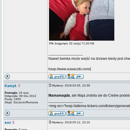
Plik ściągnięto 32 raz(y) 71,93 KB
_________________
Nawet świnka może wejść na drzewo kiedy jest chw
hxxp://www.suwaczki.com/]
Kamyk
Wysłany: 2018-02-05, 10:39
Pomogła:
16 razy
Mamamagda
, ale Maja zrobila sie do Ciebie pod
Dołączyła: 09 Gru 2012
Posty: 1650
_________________
Skąd: Szczecin/Rumunia
<img src="hxxp://alterna-tickers.com/tickers/generat
kml
Wysłany: 2018-05-12, 23:10
Pomogła:
5 razy