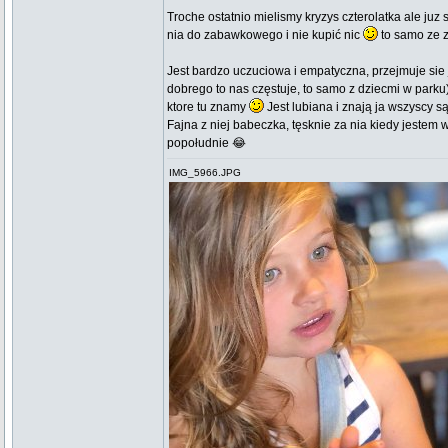
Troche ostatnio mielismy kryzys czterolatka ale ju
nia do zabawkowego i nie kupić nic
to samo ze 
Jest bardzo uczuciowa i empatyczna, przejmuje sie j
dobrego to nas częstuje, to samo z dziecmi w parku
ktore tu znamy
Jest lubiana i znają ja wszyscy 
Fajna z niej babeczka, tęsknie za nia kiedy jestem 
popołudnie 😂
IMG_5966.JPG