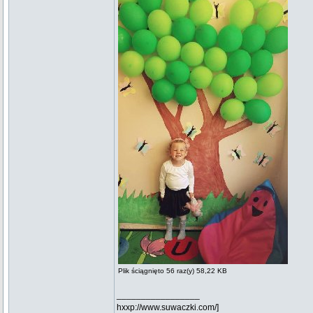
Plik ściągnięto 56 raz(y) 58,22 KB
_________________
hxxp://www.suwaczki.com/]