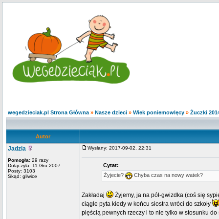
wegedzieciak.pl Strona Główna
»
Nasze dzieci
»
Wiek poniemowlęcy
»
Żuczki 201
Autor
Jadzia
Wysłany: 2017-09-02, 22:31
Pomogła:
29 razy
Cytat:
Dołączyła: 11 Gru 2007
Posty: 3103
Żyjecie?
Chyba czas na nowy watek?
Skąd: gliwice
Zakładaj
Żyjemy, ja na pół-gwizdka (coś się syp
ciągle pyta kiedy w końcu siostra wróci do szkoły
pięścią pewnych rzeczy i to nie tylko w stosunku do