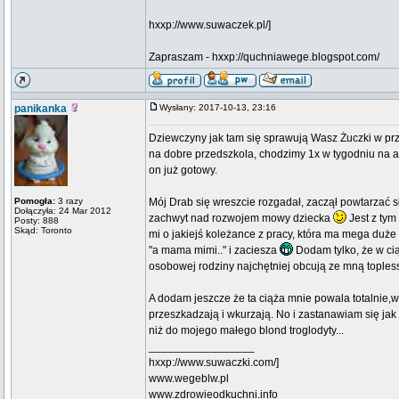
hxxp://www.suwaczek.pl/]
Zapraszam - hxxp://quchniawege.blogspot.com/
panikanka
Wysłany: 2017-10-13, 23:16
Dziewczyny jak tam się sprawują Wasz Żuczki w prz
na dobre przedszkola, chodzimy 1x w tygodniu na a
on już gotowy.
Pomogła:
3 razy
Mój Drab się wreszcie rozgadał, zaczął powtarzać
Dołączyła: 24 Mar 2012
zachwyt nad rozwojem mowy dziecka
Jest z tym
Posty: 888
Skąd: Toronto
mi o jakiejś koleżance z pracy, która ma mega duże c
"a mama mimi.." i zaciesza
Dodam tylko, że w ci
osobowej rodziny najchętniej obcują ze mną topless
A dodam jeszcze że ta ciąża mnie powala totalnie,w
przeszkadzają i wkurzają. No i zastanawiam się jak
niż do mojego małego blond troglodyty...
_________________
hxxp://www.suwaczki.com/]
www.wegeblw.pl
www.zdrowieodkuchni.info