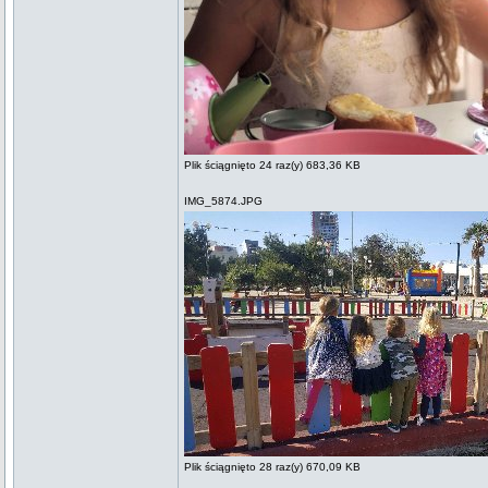
Plik ściągnięto 24 raz(y) 683,36 KB
IMG_5874.JPG
Plik ściągnięto 28 raz(y) 670,09 KB