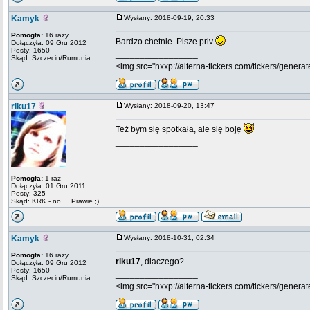
Kamyk
Wysłany: 2018-09-19, 20:33
Pomogła:
16 razy
Bardzo chetnie. Pisze priv
Dołączyła: 09 Gru 2012
Posty: 1650
_________________
Skąd: Szczecin/Rumunia
<img src="hxxp://alterna-tickers.com/tickers/generat
riku17
Wysłany: 2018-09-20, 13:47
Też bym się spotkała, ale się boję
_________________
Pomogła:
1 raz
Dołączyła: 01 Gru 2011
Posty: 325
Skąd: KRK - no.... Prawie ;)
Kamyk
Wysłany: 2018-10-31, 02:34
Pomogła:
16 razy
riku17
, dlaczego?
Dołączyła: 09 Gru 2012
Posty: 1650
_________________
Skąd: Szczecin/Rumunia
<img src="hxxp://alterna-tickers.com/tickers/generat