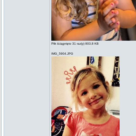
Plik ściągnięto 31 raz(y) 803,8 KB
IMG_5904.JPG