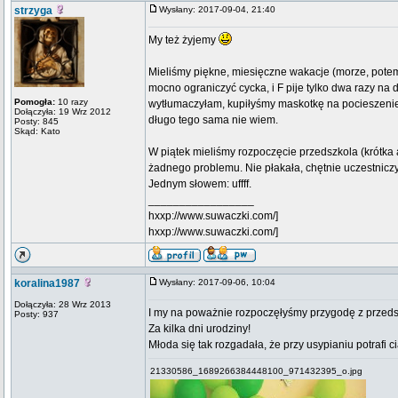
strzyga
Wysłany: 2017-09-04, 21:40
My też żyjemy
Mieliśmy piękne, miesięczne wakacje (morze, potem 
mocno ograniczyć cycka, i F pije tylko dwa razy n
Pomogła:
10 razy
wytłumaczyłam, kupiłyśmy maskotkę na pocieszenie
Dołączyła: 19 Wrz 2012
długo tego sama nie wiem.
Posty: 845
Skąd: Kato
W piątek mieliśmy rozpoczęcie przedszkola (krótka 
żadnego problemu. Nie płakała, chętnie uczestniczył
Jednym słowem: uffff.
_________________
hxxp://www.suwaczki.com/]
hxxp://www.suwaczki.com/]
koralina1987
Wysłany: 2017-09-06, 10:04
Dołączyła: 28 Wrz 2013
I my na poważnie rozpoczęłyśmy przygodę z przed
Posty: 937
Za kilka dni urodziny!
Młoda się tak rozgadała, że przy usypianiu potrafi 
21330586_1689266384448100_971432395_o.jpg