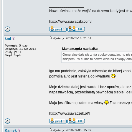
_________________
Nawet świnka może wejść na drzewo kiedy jest chw
hxxp://www.suwaczki.com/]
kml
Wysłany: 2018-05-18, 21:51
Pomogła:
5 razy
Mamamagda napisał/a:
Dołączyła: 21 Sie 2013
Posty: 2181
Generalne daje sie z nia spoko dogadać, np nie
Skąd: Śląsk
sklepem - w sumie to nawet wole na zakupy cho
Iga ma podobnie, założyła miseczkę do której znosi 
pomyślała, to jest histeria do kwadratu
Moje dziecko dalej jest twarde i bez oporów, ale tez
napastliwością, przerośniętą pewnością siebie i deli
Maja jest śliczna, cudne ma włosy
Zazdroszczę r
_________________
hxxp://www.suwaczek.pl/]
Kamyk
Wysłany: 2018-09-05, 15:09