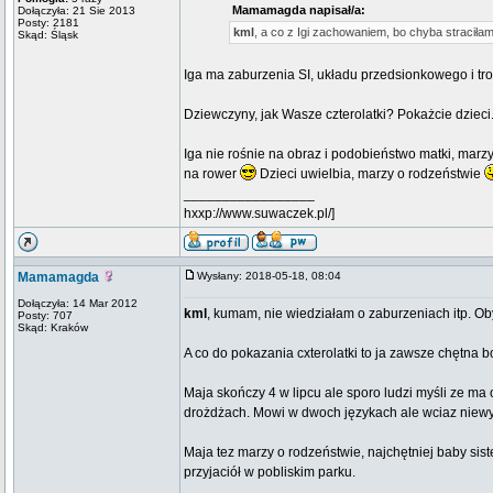
Mamamagda napisał/a:
Dołączyła: 21 Sie 2013
Posty: 2181
kml
, a co z Igi zachowaniem, bo chyba straciła
Skąd: Śląsk
Iga ma zaburzenia SI, układu przedsionkowego i troc
Dziewczyny, jak Wasze czterolatki? Pokażcie dzieci
Iga nie rośnie na obraz i podobieństwo matki, mar
na rower
Dzieci uwielbia, marzy o rodzeństwie
_________________
hxxp://www.suwaczek.pl/]
Mamamagda
Wysłany: 2018-05-18, 08:04
Dołączyła: 14 Mar 2012
kml
, kumam, nie wiedziałam o zaburzeniach itp. O
Posty: 707
Skąd: Kraków
A co do pokazania cxterolatki to ja zawsze chętna
Maja skończy 4 w lipcu ale sporo ludzi myśli ze ma 
drożdżach. Mowi w dwoch językach ale wciaz niewy
Maja tez marzy o rodzeństwie, najchętniej baby sist
przyjaciół w pobliskim parku.