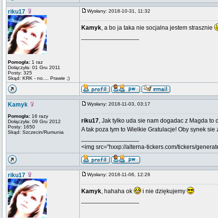
riku17
Wysłany: 2018-10-31, 11:32
Kamyk
, a bo ja taka nie socjalna jestem strasznie
_________________
Pomogła:
1 raz
Dołączyła: 01 Gru 2011
Posty: 325
Skąd: KRK - no.... Prawie ;)
Kamyk
Wysłany: 2018-11-03, 03:17
Pomogła:
16 razy
riku17
, Jak tylko uda sie nam dogadac z Magda to 
Dołączyła: 09 Gru 2012
Posty: 1650
A tak poza tym to Wielkie Gratulacje! Oby synek si
Skąd: Szczecin/Rumunia
_________________
<img src="hxxp://alterna-tickers.com/tickers/generat
riku17
Wysłany: 2018-11-06, 12:26
Kamyk
, hahaha ok
i nie dziękujemy
_________________