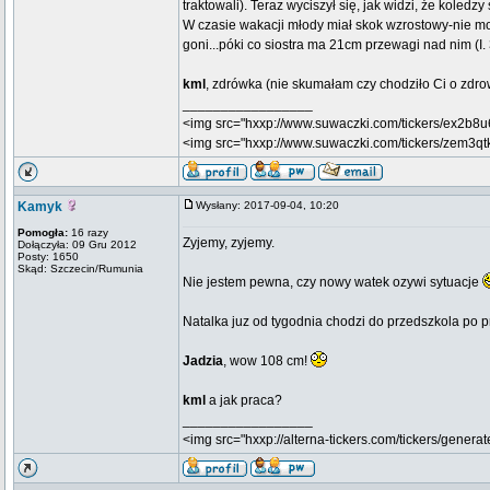
traktowali). Teraz wyciszył się, jak widzi, że koledzy
W czasie wakacji młody miał skok wzrostowy-nie mogę
goni...póki co siostra ma 21cm przewagi nad nim (I.
kml
, zdrówka (nie skumałam czy chodziło Ci o zdrow
_________________
<img src="hxxp://www.suwaczki.com/tickers/ex2b8u
<img src="hxxp://www.suwaczki.com/tickers/zem3qt
Kamyk
Wysłany: 2017-09-04, 10:20
Pomogła:
16 razy
Zyjemy, zyjemy.
Dołączyła: 09 Gru 2012
Posty: 1650
Skąd: Szczecin/Rumunia
Nie jestem pewna, czy nowy watek ozywi sytuacje
Natalka juz od tygodnia chodzi do przedszkola po p
Jadzia
, wow 108 cm!
kml
a jak praca?
_________________
<img src="hxxp://alterna-tickers.com/tickers/generat