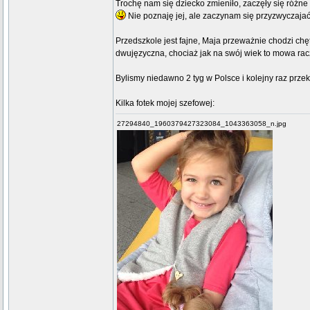
Trochę nam się dziecko zmieniło, zaczęły się różne s
Nie poznaję jej, ale zaczynam się przyzwyczajać
Przedszkole jest fajne, Maja przeważnie chodzi chę
dwujęzyczna, chociaż jak na swój wiek to mowa rac
Bylismy niedawno 2 tyg w Polsce i kolejny raz prze
Kilka fotek mojej szefowej:
27294840_1960379427323084_1043363058_n.jpg