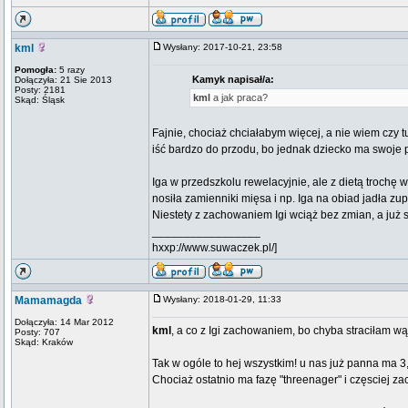
kml
Wysłany: 2017-10-21, 23:58
Pomogła:
5 razy
Kamyk napisał/a:
Dołączyła: 21 Sie 2013
Posty: 2181
kml
a jak praca?
Skąd: Śląsk
Fajnie, chociaż chciałabym więcej, a nie wiem czy 
iść bardzo do przodu, bo jednak dziecko ma swoje
Iga w przedszkolu rewelacyjnie, ale z dietą trochę 
nosiła zamienniki mięsa i np. Iga na obiad jadła zup
Niestety z zachowaniem Igi wciąż bez zmian, a już st
_________________
hxxp://www.suwaczek.pl/]
Mamamagda
Wysłany: 2018-01-29, 11:33
Dołączyła: 14 Mar 2012
kml
, a co z Igi zachowaniem, bo chyba straciłam w
Posty: 707
Skąd: Kraków
Tak w ogóle to hej wszystkim! u nas już panna ma 3,5
Chociaż ostatnio ma fazę "threenager" i częsciej za