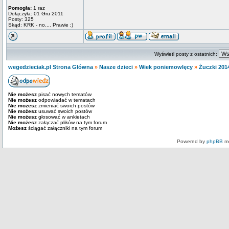
Pomogła:
1 raz
Dołączyła: 01 Gru 2011
Posty: 325
Skąd: KRK - no.... Prawie ;)
Wyświetl posty z ostatnich:
wegedzieciak.pl Strona Główna
»
Nasze dzieci
»
Wiek poniemowlęcy
»
Żuczki 201
Nie możesz
pisać nowych tematów
Nie możesz
odpowiadać w tematach
Nie możesz
zmieniać swoich postów
Nie możesz
usuwać swoich postów
Nie możesz
głosować w ankietach
Nie możesz
załączać plików na tym forum
Możesz
ściągać załączniki na tym forum
Powered by
phpBB
mo