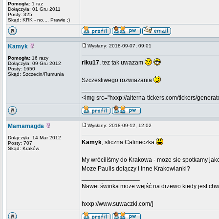
Pomogła:
1 raz
Dołączyła: 01 Gru 2011
Posty: 325
Skąd: KRK - no.... Prawie ;)
Kamyk
Wysłany: 2018-09-07, 09:01
Pomogła:
16 razy
riku17
, tez tak uwazam
Dołączyła: 09 Gru 2012
Posty: 1650
Skąd: Szczecin/Rumunia
Szczesliwego rozwiazania
_________________
<img src="hxxp://alterna-tickers.com/tickers/generat
Mamamagda
Wysłany: 2018-09-12, 12:02
Dołączyła: 14 Mar 2012
Kamyk
, sliczna Calineczka
Posty: 707
Skąd: Kraków
My wróciliśmy do Krakowa - moze sie spotkamy ja
Moze Paulis dołączy i inne Krakowianki?
_________________
Nawet świnka może wejść na drzewo kiedy jest chw
hxxp://www.suwaczki.com/]